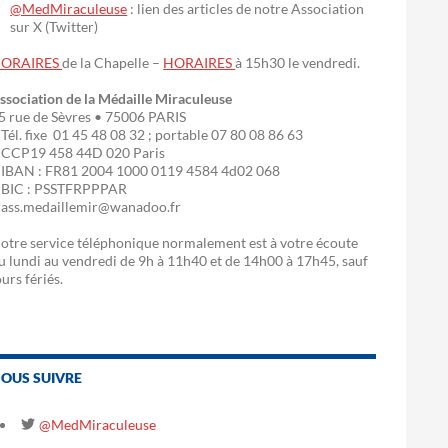
@MedMiraculeuse
: lien des articles de notre Association
sur X (Twitter)
ORAIRES
de la Chapelle –
HORAIRES
à 15h30 le vendredi.
ssociation de la Médaille Miraculeuse
5 rue de Sèvres • 75006 PARIS
 Tél. fixe 01 45 48 08 32 ; portable 07 80 08 86 63
 CCP19 458 44D 020 Paris
 IBAN : FR81 2004 1000 0119 4584 4d02 068
 BIC : PSSTFRPPPAR
 ass.medaillemir@wanadoo.fr
otre service téléphonique normalement est à votre écoute
u lundi au vendredi de 9h à 11h40 et de 14h00 à 17h45, sauf
ours fériés.
OUS SUIVRE
@MedMiraculeuse