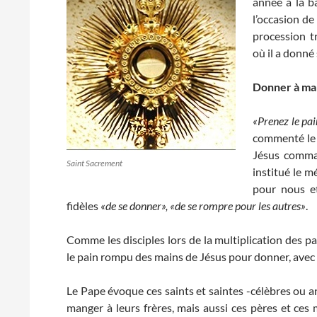
année à la b
l’occasion de
procession t
où il a donné
Donner à man
«Prenez le pai
commenté le r
Jésus comman
Saint Sacrement
institué le m
pour nous e
fidèles
«de se donner», «de se rompre pour les autres»
.
Comme les disciples lors de la multiplication des pain
le pain rompu des mains de Jésus pour donner, avec lu
Le Pape évoque ces saints et saintes -célèbres o
manger à leurs frères, mais aussi ces pères et ces