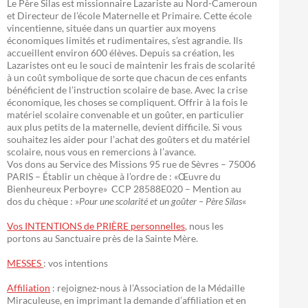
Le Père Silas est missionnaire Lazariste au Nord-Cameroun
et Directeur de l’école Maternelle et Primaire. Cette école
vincentienne, située dans un quartier aux moyens
économiques limités et rudimentaires, s’est agrandie. Ils
accueillent environ 600 élèves. Depuis sa création, les
Lazaristes ont eu le souci de maintenir les frais de scolarité
à un coût symbolique de sorte que chacun de ces enfants
bénéficient de l’instruction scolaire de base. Avec la crise
économique, les choses se compliquent. Offrir à la fois le
matériel scolaire convenable et un goûter, en particulier
aux plus petits de la maternelle, devient difficile. Si vous
souhaitez les aider pour l’achat des goûters et du matériel
scolaire, nous vous en remercions à l’avance.
Vos dons au Service des Missions 95 rue de Sèvres – 75006
PARIS – Établir un chèque à l’ordre de : «Œuvre du
Bienheureux Perboyre» CCP 28588E020 – Mention au
dos du chèque : »
Pour une scolarité et un goûter – Père Silas
«
Vos INTENTIONS de PRIÈRE personnelles
, nous les
portons au Sanctuaire près de la Sainte Mère.
MESSES
: vos intentions
Affiliation
: rejoignez-nous à l’Association de la Médaille
Miraculeuse, en imprimant la demande d’affiliation et en