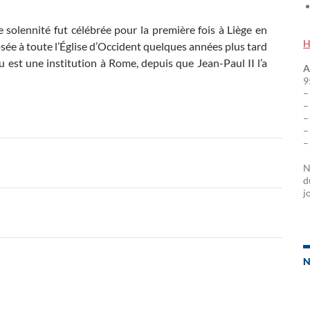
solennité fut célébrée pour la première fois à Liège en
H
sée à toute l’Église d’Occident quelques années plus tard
u est une institution à Rome, depuis que Jean-Paul II l’a
A
9
–
–
–
–
–
N
d
j
N