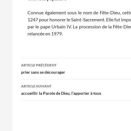
Connue également sous le nom de Fête-Dieu, cette 
1247 pour honorer le Saint-Sacrement. Elle fut impo
par le pape Urbain IV. La procession de la Fête-Die
relancée en 1979.
Navigation
ARTICLE PRÉCÉDENT
des
prier sans se décourager
articles
ARTICLE SUIVANT
accueillir la Parole de Dieu, l’apporter à tous