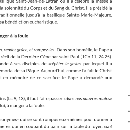
asilique Saint-Jean-de-Latran où il a célébré la messe à
 la solennité du Corps et du Sang du Christ. Il a présidé la
raditionnelle jusqu’à la basilique Sainte-Marie-Majeure,
 sa bénédiction eucharistique.
ger à la foule
n, rendez grâce, et rompez-le»
. Dans son homélie, le Pape a
écit de la Dernière Cène par saint Paul (1Co 11, 24.25).
de à ses disciples de «
répéter le geste»
par lequel il a
émorial de sa Pâque. Aujourd’hui, comme l’a fait le Christ
t en mémoire de ce sacrifice, le Pape a demandé aux
s (Lc 9, 13), il faut faire passer
«dans nos pauvres mains»
i, à manger à la foule.
u anonymes- qui se sont rompus eux-mêmes pour donner à
 mères qui en coupant du pain sur la table du foyer,
«ont