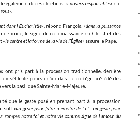
parle également de ces chrétiens,
«citoyens responsables»
qui
 tous».
ent dans l’Eucharistie»
, répond François,
«dans la puissance
 une icône, le signe de reconnaissance du Christ et des
st
«le centre et la forme de la vie de l’Église»
assure le Pape.
es ont pris part à la procession traditionnelle, derrière
ur un véhicule pourvu d’un dais. Le cortège précédé des
e vers la basilique Sainte-Marie-Majeure.
aité que le geste posé en prenant part à la procession
e soit
«un geste pour faire mémoire de Lui ; un geste pour
our rompre notre foi et notre vie comme signe de l’amour du