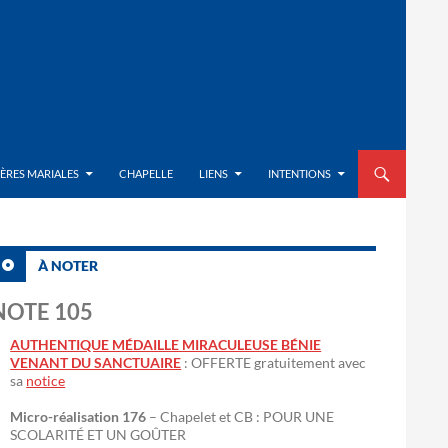
ALLER AU CON
IÈRES MARIALES
CHAPELLE
LIENS
INTENTIONS
À NOTER
NOTE 105
AUTHENTIQUE MÉDAILLE MIRACULEUSE BÉNIE
VENANT DU SANCTUAIRE
: OFFERTE gratuitement avec
sa
notice
Micro-réalisation 176
– Chapelet et CB : POUR UNE
SCOLARITÉ ET UN GOÛTER