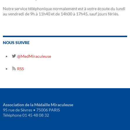
Notre service téléphonique normalement est à votre écoute du lundi
au vendredi de 9h à 11h40 et de 14h00 à 17h45, sauf jours fériés.
NOUS SUIVRE
@MedMiraculeuse
RSS
Association de la Médaille Miraculeuse
95 rue de Sèvres • 75006 PARIS
Téléphone 01 45 48 08 32