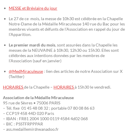
MESSE et Bréviaire du jour
Le 27 de ce mois, la messe de 10h30 est célébrée en la Chapelle
Notre-Dame de la Médaille Miraculeuse 140 rue du Bac pour les
membres vivants et défunts de l’Association en rappel du jour de
l’Apparition.
Le premier mardi du mois
, sont assurées dans la Chapelle les
messes de la NEUVAINE à 10h30, 12h30 ou 15h30. Elles sont
célébrées aux intentions données par les membres de
l’Association (sauf en janvier)
@MedMiraculeuse
: lien des articles de notre Association sur X
(Twitter)
HORAIRES
de la Chapelle –
HORAIRES
à 15h30 le vendredi.
Association de la Médaille Miraculeuse
95 rue de Sèvres • 75006 PARIS
– Tél. fixe 01 45 48 08 32 ; portable 07 80 08 86 63
– CCP19 458 44D 020 Paris
– IBAN : FR81 2004 1000 0119 4584 4d02 068
– BIC : PSSTFRPPPAR
– ass.medaillemir@wanadoo.fr