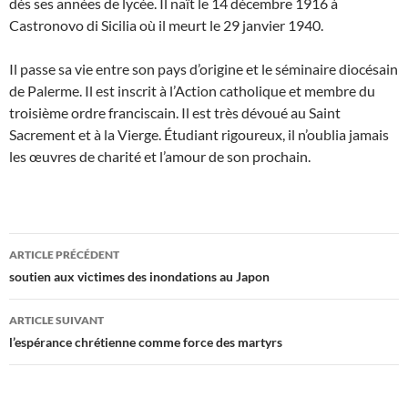
dès ses années de lycée. Il naît le 14 décembre 1916 à
Castronovo di Sicilia où il meurt le 29 janvier 1940.
Il passe sa vie entre son pays d’origine et le séminaire diocésain
de Palerme. Il est inscrit à l’Action catholique et membre du
troisième ordre franciscain. Il est très dévoué au Saint
Sacrement et à la Vierge. Étudiant rigoureux, il n’oublia jamais
les œuvres de charité et l’amour de son prochain.
Navigation
ARTICLE PRÉCÉDENT
des
soutien aux victimes des inondations au Japon
articles
ARTICLE SUIVANT
l’espérance chrétienne comme force des martyrs