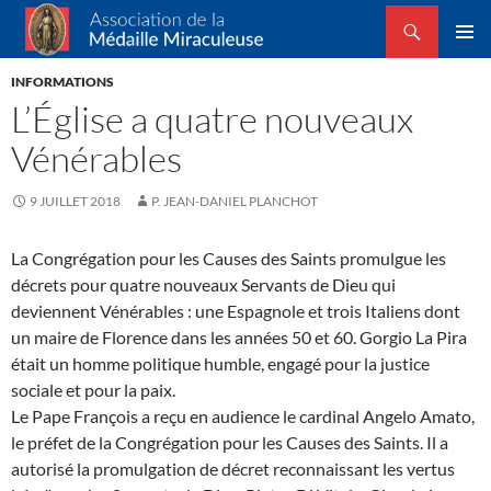
Recherche
Association de la Médaille Miraculeuse
ALLER
MENU
AU
INFORMATIONS
PRINCI
CONTENU
L’Église a quatre nouveaux
Vénérables
9 JUILLET 2018
P. JEAN-DANIEL PLANCHOT
La Congrégation pour les Causes des Saints promulgue les
décrets pour quatre nouveaux Servants de Dieu qui
deviennent Vénérables : une Espagnole et trois Italiens dont
un maire de Florence dans les années 50 et 60. Gorgio La Pira
était un homme politique humble, engagé pour la justice
sociale et pour la paix.
Le Pape François a reçu en audience le cardinal Angelo Amato,
le préfet de la Congrégation pour les Causes des Saints. Il a
autorisé la promulgation de décret reconnaissant les vertus