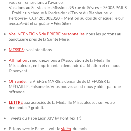
vous en remercions à l’avance.
Vos dons au Service des Missions 95 rue de Sèvres – 75006 PARIS
– Établir un chèque à l’ordre de : «Œuvre du Bienheureux
Perboyre» CCP 28588E020 – Mention au dos du chèque : »
Pour
une scolarité et un goûter – Père Silas
«
Vos INTENTIONS de PRIÈRE personnelles
, nous les portons au
Sanctuaire près de la Sainte Mère.
MESSES
: vos intentions
Affiliation
: rejoignez-nous à l’Association de la Médaille
Miraculeuse, en imprimant la demande d’affiliation et en nous
l’envoyant.
Offrande
: la VIERGE MARIE a demandé de DIFFUSER la
MÉDAILLE. Faisons-le. Vous pouvez aussi nous y aider par une
offrande.
LETTRE
aux associés de la Médaille Miraculeuse : sur votre
demande n° gratuit.
Tweets du Pape Léon XIV (@Pontifex_fr)
Prions avec le Pape – voir la
vidéo
du mois