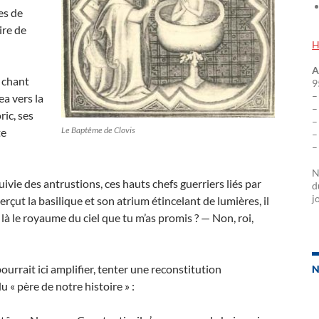
es de
ire de
H
A
 chant
9
–
a vers la
–
ric, ses
–
Le Baptême de Clovis
te
–
–
N
uivie des antrustions, ces hauts chefs guerriers liés par
d
j
rçut la basilique et son atrium étincelant de lumières, il
e là le royaume du ciel que tu m’as promis ? — Non, roi,
urrait ici amplifier, tenter une reconstitution
N
 « père de notre histoire » :