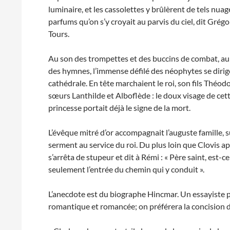
luminaire, et les cassolettes y brûlèrent de tels nuag
parfums qu’on s’y croyait au parvis du ciel, dit Grégo
Tours.
Au son des trompettes et des buccins de combat, au
des hymnes, l’immense défilé des néophytes se dirige
cathédrale. En tête marchaient le roi, son fils Théodo
sœurs Lanthilde et Alboflède : le doux visage de cet
princesse portait déjà le signe de la mort.
L’évêque mitré d’or accompagnait l’auguste famille, s
serment au service du roi. Du plus loin que Clovis ape
s’arrêta de stupeur et dit à Rémi : « Père saint, est-c
seulement l’entrée du chemin qui y conduit ».
L’anecdote est du biographe Hincmar. Un essayiste po
romantique et romancée; on préférera la concision du