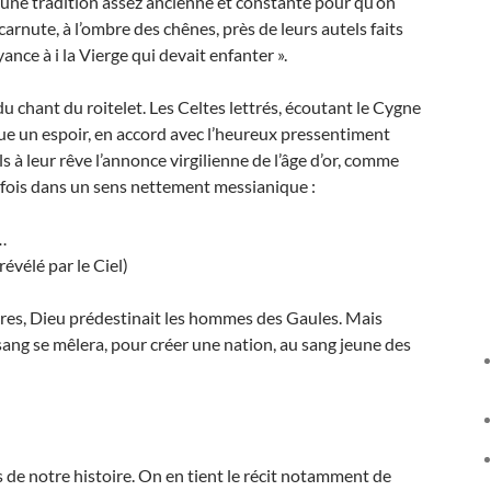
rme une tradition assez ancienne et constante pour qu’on
carnute, à l’ombre des chênes, près de leurs autels faits
nce à i la Vierge qui devait enfanter ».
, du chant du roitelet. Les Celtes lettrés, écoutant le Cygne
gue un espoir, en accord avec l’heureux pressentiment
s à leur rêve l’annonce virgilienne de l’âge d’or, comme
tefois dans un sens nettement messianique :
o…
vélé par le Ciel)
bares, Dieu prédestinait les hommes des Gaules. Mais
 sang se mêlera, pour créer une nation, au sang jeune des
s de notre histoire. On en tient le récit notamment de