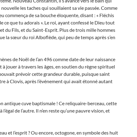
tême. Nouveau Constantin, il s’avance vers le bain qui
eau nouvelle les taches qui souillaient sa vie passée. Comme
Dieu commença de sa bouche éloquente, disant : « Fléchis
le ce que tu adorais ». Le roi, ayant confessé le Dieu tout
et du Fils, et du Saint-Esprit. Plus de trois mille hommes
e la sœur du roi Alboflède, qui peu de temps après s’en
mènes de Noël de l’an 496 comme date de leur naissance
nt à jouer à travers les âges, en soutien du règne spirituel
pouvait prévoir cette grandeur durable, puisque saint
ttre à Clovis, après l’événement qui avait étonné autant
son antique cuve baptismale ! Ce reliquaire-berceau, cette
 l’égal de l’autre. Il n’en reste qu’une pauvre vision, et
l’eau et l’esprit ? Ou encore, octogone, en symbole des huit