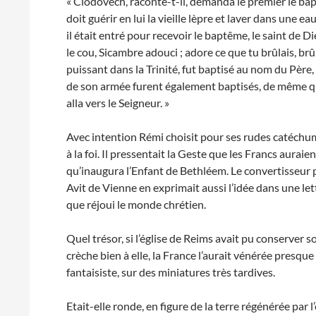
« Clodovech, raconte-t-il, demanda le premier le bap
doit guérir en lui la vieille lèpre et laver dans une 
il était entré pour recevoir le baptême, le saint de 
le cou, Sicambre adouci ; adore ce que tu brûlais, brû
puissant dans la Trinité, fut baptisé au nom du Père, 
de son armée furent également baptisés, de même qu
alla vers le Seigneur. »
Avec intention Rémi choisit pour ses rudes catéchu
à la foi. Il pressentait la Geste que les Francs auraie
qu’inaugura l’Enfant de Bethléem. Le convertisseur 
Avit de Vienne en exprimait aussi l’idée dans une le
que réjoui le monde chrétien.
Quel trésor, si l’église de Reims avait pu conserver 
crèche bien à elle, la France l’aurait vénérée presque à
fantaisiste, sur des miniatures très tardives.
Etait-elle ronde, en figure de la terre régénérée par 