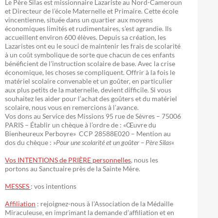
Le Père Silas est missionnaire Lazariste au Nord-Cameroun
et Directeur de l’école Maternelle et Primaire. Cette école
vincentienne, située dans un quartier aux moyens
économiques limités et rudimentaires, s’est agrandie. Ils
accueillent environ 600 élèves. Depuis sa création, les
Lazaristes ont eu le souci de maintenir les frais de scolarité
à un coût symbolique de sorte que chacun de ces enfants
bénéficient de l’instruction scolaire de base. Avec la crise
économique, les choses se compliquent. Offrir à la fois le
matériel scolaire convenable et un goûter, en particulier
aux plus petits de la maternelle, devient difficile. Si vous
souhaitez les aider pour l’achat des goûters et du matériel
scolaire, nous vous en remercions à l’avance.
Vos dons au Service des Missions 95 rue de Sèvres – 75006
PARIS – Établir un chèque à l’ordre de : «Œuvre du
Bienheureux Perboyre» CCP 28588E020 – Mention au
dos du chèque : »
Pour une scolarité et un goûter – Père Silas
«
Vos INTENTIONS de PRIÈRE personnelles
, nous les
portons au Sanctuaire près de la Sainte Mère.
MESSES
: vos intentions
Affiliation
: rejoignez-nous à l’Association de la Médaille
Miraculeuse, en imprimant la demande d’affiliation et en