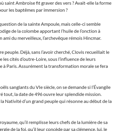
ù saint Ambroise fit graver des vers ? Avait-elle la forme
 pour les baptêmes par immersion ?
uestion de la sainte Ampoule, mais celle-ci semble
odige de la colombe apportant l’huile de l’onction à
 un ami du merveilleux, l’archevêque rémois Hincmar.
re peuple. Déjà, sans l’avoir cherché, Clovis recueillait le
les cités d’outre-Loire, sous l’influence de leurs
lée à Paris. Assurément la transformation morale se fera
Noëls sanglants du VIe siècle, on se demande si l’Évangile
é tout, la date de 496 ouvre leur splendide mission.
 la Nativité d’un grand peuple qui résonne au début de la
r royaume, qu’il remplisse leurs chefs de la lumière de sa
rgie de la foi, qu’il leur concède par sa clémence, lui, le