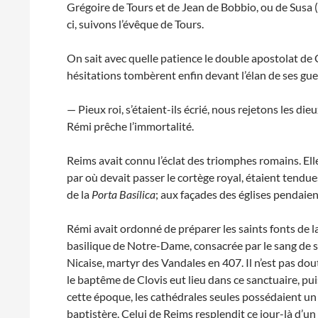
Grégoire de Tours et de Jean de Bobbio, ou de Susa
ci, suivons l’évêque de Tours.
On sait avec quelle patience le double apostolat de 
hésitations tombèrent enfin devant l’élan de ses guer
— Pieux roi, s’étaient-ils écrié, nous rejetons les d
Rémi prêche l’immortalité.
Reims avait connu l’éclat des triomphes romains. Elle
par où devait passer le cortège royal, étaient tendue
de la
Porta Basílica
; aux façades des églises pendaie
Rémi avait ordonné de préparer les saints fonts de l
basilique de Notre-Dame, consacrée par le sang de s
Nicaise, martyr des Vandales en 407. Il n’est pas do
le baptême de Clovis eut lieu dans ce sanctuaire, pui
cette époque, les cathédrales seules possédaient un
baptistère. Celui de Reims resplendit ce jour-là d’un 