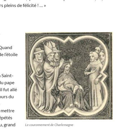
s pleins de félicité ! … »
s
 Quand
e l’étoile
à Saint-
 du pape
l fut allé
jours du
a
i mettre
répétés
u, grand
Le couronnement de Charlemagne