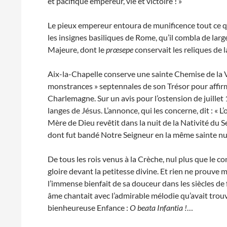
et pacifique empereur, vie et victoire ! »
Le pieux empereur entoura de munificence tout ce q
les insignes basiliques de Rome, qu’il combla de la
Majeure, dont le
prœsepe
conservait les reliques de
Aix-la-Chapelle conserve une sainte Chemise de la Vi
monstrances » septennales de son Trésor pour affirme
Charlemagne. Sur un avis pour l’ostension de juillet
langes de Jésus. L’annonce, qui les concerne, dit : « 
Mère de Dieu revêtit dans la nuit de la Nativité du S
dont fut bandé Notre Seigneur en la même sainte nui
De tous les rois venus à la Crèche, nul plus que le c
gloire devant la petitesse divine. Et rien ne prouv
l’immense bienfait de sa douceur dans les siècles de 
âme chantait avec l’admirable mélodie qu’avait trouvé
bienheureuse Enfance :
O beata Infantia !
…