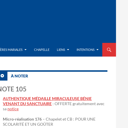
ALLER AU CON
IÈRES MARIALES
CHAPELLE
LIENS
INTENTIONS
À NOTER
NOTE 105
AUTHENTIQUE MÉDAILLE MIRACULEUSE BÉNIE
VENANT DU SANCTUAIRE
: OFFERTE gratuitement avec
sa
notice
Micro-réalisation 176
– Chapelet et CB : POUR UNE
SCOLARITÉ ET UN GOÛTER