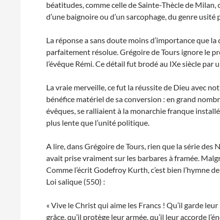
béatitudes, comme celle de Sainte-Thècle de Milan, o
d’une baignoire ou d’un sarcophage, du genre usité
La réponse a sans doute moins d’importance que la q
parfaitement résolue. Grégoire de Tours ignore le pr
l’évêque Rémi. Ce détail fut brodé au IXe siècle par
La vraie merveille, ce fut la réussite de Dieu avec not
bénéfice matériel de sa conversion : en grand nombre 
évêques, se ralliaient à la monarchie franque instal
plus lente que l’unité politique.
A lire, dans Grégoire de Tours, rien que la série des 
avait prise vraiment sur les barbares à framée. Malgr
Comme l’écrit Godefroy Kurth, c’est bien l’hymne de
Loi salique (550) :
« Vive le Christ qui aime les Francs ! Qu’il garde leu
grâce, qu’il protège leur armée, qu’il leur accorde l’éne