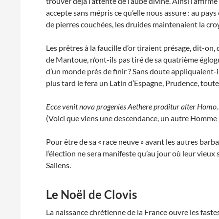
trouver déjà l’attente de l’aube divine. Ainsi l’affi
accepte sans mépris ce qu’elle nous assure : au pays 
de pierres couchées, les druides maintenaient la croya
Les prêtres à la faucille d’or tiraient présage, dit-on
de Mantoue, n’ont-ils pas tiré de sa quatrième églo
d’un monde près de finir ? Sans doute appliquaient-il
plus tard le fera un Latin d’Espagne, Prudence, tou
Ecce venit nova progenies Aethere proditur alter Hom
(Voici que viens une descendance, un autre Homme ré
Pour être de sa « race neuve » avant les autres bar
l’élection ne sera manifeste qu’au jour où leur vieux
Saliens.
Le Noël de Clovis
La naissance chrétienne de la France ouvre les faste