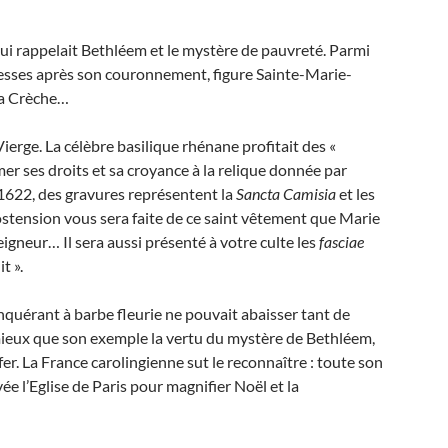
ui rappelait Bethléem et le mystère de pauvreté. Parmi
rgesses après son couronnement, figure Sainte-Marie-
 la Crèche…
erge. La célèbre basilique rhénane profitait des «
r ses droits et sa croyance à la relique donnée par
 1622, des gravures représentent la
Sancta Camisia
et les
L’ostension vous sera faite de ce saint vêtement que Marie
eigneur… Il sera aussi présenté à votre culte les
fasciae
t ».
onquérant à barbe fleurie ne pouvait abaisser tant de
e mieux que son exemple la vertu du mystère de Bethléem,
fer. La France carolingienne sut le reconnaître : toute son
e l’Eglise de Paris pour magnifier Noël et la