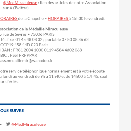
@MedMiraculeuse
: lien des articles de notre Association
sur X (Twitter)
ORAIRES
de la Chapelle –
HORAIRES
à 15h30 le vendredi.
ssociation de la Médaille Miraculeuse
5 rue de Sèvres • 75006 PARIS
 Tél. fixe 01 45 48 08 32 ; portable 07 80 08 86 63
 CCP19 458 44D 020 Paris
 IBAN : FR81 2004 1000 0119 4584 4d02 068
 BIC : PSSTFRPPPAR
 ass.medaillemir@wanadoo.fr
otre service téléphonique normalement est à votre écoute
u lundi au vendredi de 9h à 11h40 et de 14h00 à 17h45, sauf
ours fériés.
OUS SUIVRE
@MedMiraculeuse