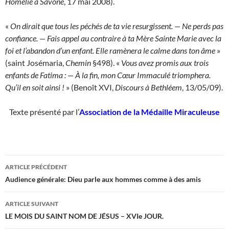
Homélie à Savone
, 17 mai 2008).
«
On dirait que tous les péchés de ta vie resurgissent. — Ne perds pas
confiance. — Fais appel au contraire à ta Mère Sainte Marie avec la
foi et l’abandon d’un enfant. Elle ramènera le calme dans ton âme
»
(saint Josémaria,
Chemin
§498). «
Vous avez promis aux trois
enfants de Fatima : — À la fin, mon Cœur Immaculé triomphera.
Qu’il en soit ainsi !
» (Benoît XVI,
Discours à Bethléem
, 13/05/09).
Texte présenté par l’
Association de la Médaille Miraculeuse
Navigation
ARTICLE PRÉCÉDENT
des
Audience générale: Dieu parle aux hommes comme à des amis
articles
ARTICLE SUIVANT
LE MOIS DU SAINT NOM DE JÉSUS – XVIe JOUR.