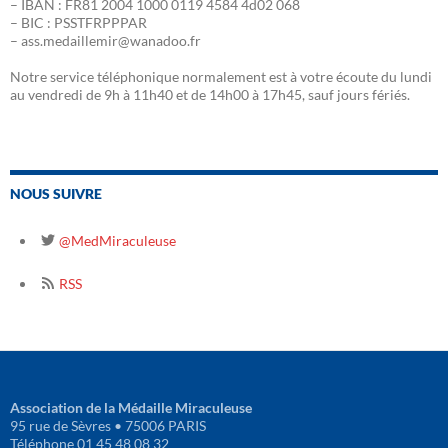
– IBAN : FR81 2004 1000 0119 4584 4d02 068
– BIC : PSSTFRPPPAR
– ass.medaillemir@wanadoo.fr
Notre service téléphonique normalement est à votre écoute du lundi
au vendredi de 9h à 11h40 et de 14h00 à 17h45, sauf jours fériés.
NOUS SUIVRE
@MedMiraculeuse
RSS
Association de la Médaille Miraculeuse
95 rue de Sèvres • 75006 PARIS
Téléphone 01 45 48 08 32