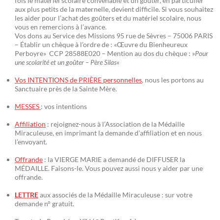
fois le matériel scolaire convenable et un goûter, en particulier
aux plus petits de la maternelle, devient difficile. Si vous souhaitez
les aider pour l’achat des goûters et du matériel scolaire, nous
vous en remercions à l’avance.
Vos dons au Service des Missions 95 rue de Sèvres – 75006 PARIS
– Établir un chèque à l’ordre de : «Œuvre du Bienheureux
Perboyre» CCP 28588E020 – Mention au dos du chèque : »
Pour
une scolarité et un goûter – Père Silas
«
Vos INTENTIONS de PRIÈRE personnelles
, nous les portons au
Sanctuaire près de la Sainte Mère.
MESSES
: vos intentions
Affiliation
: rejoignez-nous à l’Association de la Médaille
Miraculeuse, en imprimant la demande d’affiliation et en nous
l’envoyant.
Offrande
: la VIERGE MARIE a demandé de DIFFUSER la
MÉDAILLE. Faisons-le. Vous pouvez aussi nous y aider par une
offrande.
LETTRE
aux associés de la Médaille Miraculeuse : sur votre
demande n° gratuit.