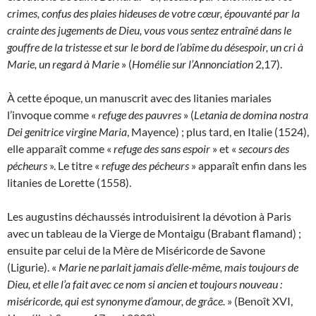
crimes, confus des plaies hideuses de votre cœur, épouvanté par la
crainte des jugements de Dieu, vous vous sentez entraîné dans le
gouffre de la tristesse et sur le bord de l’abîme du désespoir, un cri à
Marie, un regard à Marie
» (
Homélie sur l’Annonciation
2,17).
À cette époque, un manuscrit avec des litanies mariales
l’invoque comme «
refuge des pauvres
» (
Letania de domina nostra
Dei genitrice virgine Maria
, Mayence) ; plus tard, en Italie (1524),
elle apparaît comme «
refuge
des sans espoir
» et «
secours des
pécheurs
». Le titre «
refuge des pécheurs
» apparaît enfin dans les
litanies de Lorette (1558).
Les augustins déchaussés introduisirent la dévotion à Paris
avec un tableau de la Vierge de Montaigu (Brabant flamand) ;
ensuite par celui de la Mère de Miséricorde de Savone
(Ligurie). «
Marie ne parlait jamais d’elle-même, mais toujours de
Dieu, et elle l’a fait avec ce nom si ancien et toujours nouveau :
miséricorde, qui est synonyme d’amour, de grâce.
» (Benoît XVI,