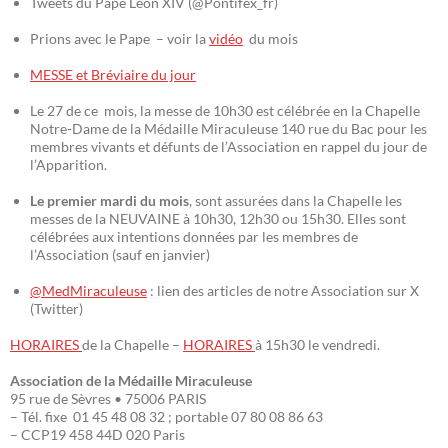
Tweets du Pape Léon XIV (@Pontifex_fr)
Prions avec le Pape – voir la
vidéo
du mois
MESSE et Bréviaire du jour
Le 27 de ce mois, la messe de 10h30 est célébrée en la Chapelle
Notre-Dame de la Médaille Miraculeuse 140 rue du Bac pour les
membres vivants et défunts de l’Association en rappel du jour de
l’Apparition.
Le premier mardi du mois
, sont assurées dans la Chapelle les
messes de la NEUVAINE à 10h30, 12h30 ou 15h30. Elles sont
célébrées aux intentions données par les membres de
l’Association (sauf en janvier)
@MedMiraculeuse
: lien des articles de notre Association sur X
(Twitter)
HORAIRES
de la Chapelle –
HORAIRES
à 15h30 le vendredi.
Association de la Médaille Miraculeuse
95 rue de Sèvres • 75006 PARIS
– Tél. fixe 01 45 48 08 32 ; portable 07 80 08 86 63
– CCP19 458 44D 020 Paris