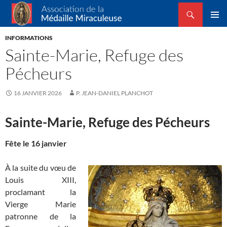
Recherche
Association de la Médaille Miraculeuse
ALLER
MENU
AU
INFORMATIONS
PRINCI
CONTENU
Sainte-Marie, Refuge des
Pécheurs
16 JANVIER 2026
P. JEAN-DANIEL PLANCHOT
Sainte-Marie, Refuge des Pécheurs
Fête le 16 janvier
À la suite du vœu de
Louis XIII,
proclamant la
Vierge Marie
patronne de la