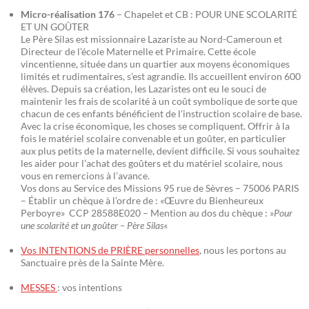
Micro-réalisation 176
– Chapelet et CB : POUR UNE SCOLARITÉ
ET UN GOÛTER
Le Père Silas est missionnaire Lazariste au Nord-Cameroun et
Directeur de l’école Maternelle et Primaire. Cette école
vincentienne, située dans un quartier aux moyens économiques
limités et rudimentaires, s’est agrandie. Ils accueillent environ 600
élèves. Depuis sa création, les Lazaristes ont eu le souci de
maintenir les frais de scolarité à un coût symbolique de sorte que
chacun de ces enfants bénéficient de l’instruction scolaire de base.
Avec la crise économique, les choses se compliquent. Offrir à la
fois le matériel scolaire convenable et un goûter, en particulier
aux plus petits de la maternelle, devient difficile. Si vous souhaitez
les aider pour l’achat des goûters et du matériel scolaire, nous
vous en remercions à l’avance.
Vos dons au Service des Missions 95 rue de Sèvres – 75006 PARIS
– Établir un chèque à l’ordre de : «Œuvre du Bienheureux
Perboyre» CCP 28588E020 – Mention au dos du chèque : »
Pour
une scolarité et un goûter – Père Silas
«
Vos INTENTIONS de PRIÈRE personnelles
, nous les portons au
Sanctuaire près de la Sainte Mère.
MESSES
: vos intentions