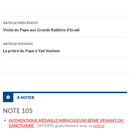
Navigation
ARTICLE PRÉCÉDENT
des
Visite du Pape aux Grands Rabbins d’Israël
articles
ARTICLE SUIVANT
La prière du Pape à Yad Vashem
À NOTER
NOTE 105
AUTHENTIQUE MÉDAILLE MIRACULEUSE BÉNIE VENANT DU
SANCTUAIRE
: OFFERTE gratuitement avec sa
notice