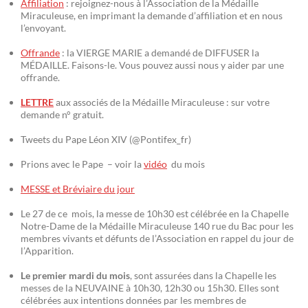
Affiliation
: rejoignez-nous à l’Association de la Médaille
Miraculeuse, en imprimant la demande d’affiliation et en nous
l’envoyant.
Offrande
: la VIERGE MARIE a demandé de DIFFUSER la
MÉDAILLE. Faisons-le. Vous pouvez aussi nous y aider par une
offrande.
LETTRE
aux associés de la Médaille Miraculeuse : sur votre
demande n° gratuit.
Tweets du Pape Léon XIV (@Pontifex_fr)
Prions avec le Pape – voir la
vidéo
du mois
MESSE et Bréviaire du jour
Le 27 de ce mois, la messe de 10h30 est célébrée en la Chapelle
Notre-Dame de la Médaille Miraculeuse 140 rue du Bac pour les
membres vivants et défunts de l’Association en rappel du jour de
l’Apparition.
Le premier mardi du mois
, sont assurées dans la Chapelle les
messes de la NEUVAINE à 10h30, 12h30 ou 15h30. Elles sont
célébrées aux intentions données par les membres de