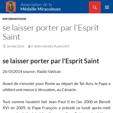
Recherche
Association de la Médaille Miraculeuse
ALLER
MENU
AU
INFORMATIONS
PRINCI
CONTENU
se laisser porter par l’Esprit
Saint
26 MAI 2014
P. JEAN-DANIEL PLANCHOT
se laisser porter par l’Esprit Saint
26-052014 source : Radio Vatican
Avant de s’envoler pour Rome au départ de Tel-Aviv, le Pape a
célébré une messe à Jérusalem, au Cénacle.
Tout comme l’avaient fait Jean-Paul II en l’an 2000 et Benoît
XVI en 2009, le Pape François a présidé ce lundi après-midi