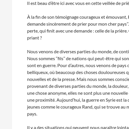
Il est beau d’être ici avec vous en cette veillée de priè
À la fin de son témoignage courageux et émouvant, R
demande sincèrement de prier pour mon cher pays’’. U
perte, qui finit avec une demande : celle de la prièr
priant ?
Nous venons de diverses parties du monde, de contine
Nous sommes ‘‘fils’’ de nations qui peut-être qui son
sont en guerre. Pour d’autres, nous venons de pays qui
belliqueux, où beaucoup des choses douloureuses qu
nouvelles et de la presse. Mais nous sommes conscient
provenant de diverses parties du monde, la douleur,
une chose anonyme, elles ne sont plus une nouvelle de
une proximité. Aujourd’hui, la guerre en Syrie est la
jeunes comme le courageux Rand, qui se trouve au m
pays.
Il y a des situations qui peuvent nous paraître loint