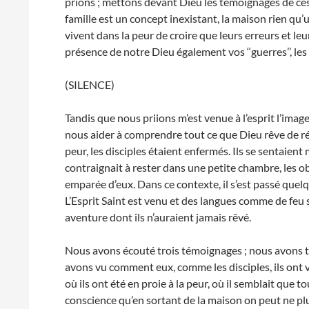
prions ; mettons devant Dieu les témoignages de ces 
famille est un concept inexistant, la maison rien qu’
vivent dans la peur de croire que leurs erreurs et le
présence de notre Dieu également vos ‘‘guerres’’, les
(SILENCE)
Tandis que nous priions m’est venue à l’esprit l’ima
nous aider à comprendre tout ce que Dieu rêve de réa
peur, les disciples étaient enfermés. Ils se sentaient
contraignait à rester dans une petite chambre, les ob
emparée d’eux. Dans ce contexte, il s’est passé quel
L’Esprit Saint est venu et des langues comme de feu 
aventure dont ils n’auraient jamais rêvé.
Nous avons écouté trois témoignages ; nous avons to
avons vu comment eux, comme les disciples, ils on
où ils ont été en proie à la peur, où il semblait que to
conscience qu’en sortant de la maison on peut ne plu