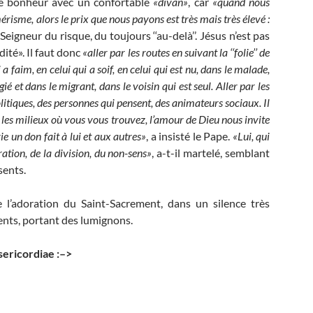
e bonheur avec un confortable
«divan»
, car
«quand nous
risme, alors le prix que nous payons est très mais très élevé :
Seigneur du risque, du toujours ‘‘au-delà’’. Jésus n’est pas
ité». Il faut donc
«aller par les routes en suivant la ‘‘folie’’ de
a faim, en celui qui a soif, en celui qui est nu, dans le malade,
ié et dans le migrant, dans le voisin qui est seul. Aller par les
olitiques, des personnes qui pensent, des animateurs sociaux. Il
 les milieux où vous vous trouvez, l’amour de Dieu nous invite
e un don fait à lui et aux autres»
, a insisté le Pape.
«
Lui, qui
ration, de la division, du non-sens»
, a-t-il martelé, semblant
sents.
de l’adoration du Saint-Sacrement, dans un silence très
sents, portant des lumignons.
sericordiae :–>