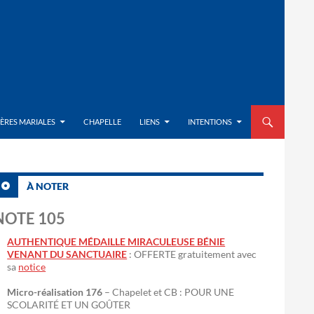
ALLER AU CON
IÈRES MARIALES
CHAPELLE
LIENS
INTENTIONS
À NOTER
NOTE 105
AUTHENTIQUE MÉDAILLE MIRACULEUSE BÉNIE
VENANT DU SANCTUAIRE
: OFFERTE gratuitement avec
sa
notice
Micro-réalisation 176
– Chapelet et CB : POUR UNE
SCOLARITÉ ET UN GOÛTER