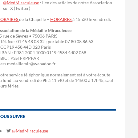
@MedMiraculeuse
: lien des articles de notre Association
sur X (Twitter)
ORAIRES
de la Chapelle –
HORAIRES
à 15h30 le vendredi.
ssociation de la Médaille Miraculeuse
5 rue de Sèvres • 75006 PARIS
 Tél. fixe 01 45 48 08 32 ; portable 07 80 08 86 63
 CCP19 458 44D 020 Paris
 IBAN : FR81 2004 1000 0119 4584 4d02 068
 BIC : PSSTFRPPPAR
 ass.medaillemir@wanadoo.fr
otre service téléphonique normalement est à votre écoute
u lundi au vendredi de 9h à 11h40 et de 14h00 à 17h45, sauf
ours fériés.
OUS SUIVRE
@MedMiraculeuse