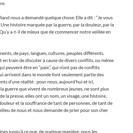
re.
and nous a demandé quelque chose. Elle a dit : ‘‘Je vous
ne histoire marquée par la guerre, par la douleur, par la
e. Qu’y a-t-il de mieux que de commencer notre veillée en
nts, de pays, langues, cultures, peuples différents.
t en train de discuter à cause de divers conflits, ou même
 peuvent être en ‘‘paix’’, qui n’ont pas de conflits
i arrivent dans le monde font seulement partie des
s d’une réalité : pour nous, aujourd’hui et ici,
 la guerre que vivent de nombreux jeunes, ne sont plus
 la presse, elles ont un nom, un visage, une histoire,
 douleur et la souffrance de tant de personnes, de tant de
ilieu de nous et nous demande de prier pour son cher
aines jusqu’à ce que, de quelque manière, nous les