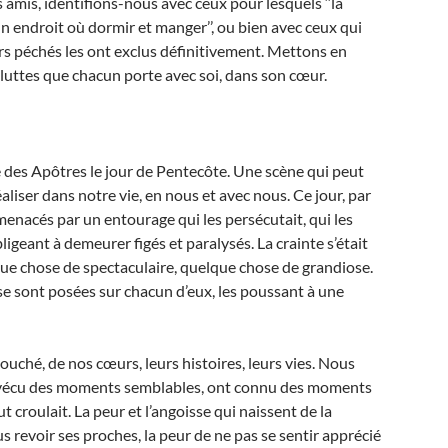
amis, identifions-nous avec ceux pour lesquels ‘‘la
un endroit où dormir et manger’’, ou bien avec ceux qui
urs péchés les ont exclus définitivement. Mettons en
 luttes que chacun porte avec soi, dans son cœur.
ge des Apôtres le jour de Pentecôte. Une scène qui peut
liser dans notre vie, en nous et avec nous. Ce jour, par
 menacés par un entourage qui les persécutait, qui les
ligeant à demeurer figés et paralysés. La crainte s’était
que chose de spectaculaire, quelque chose de grandiose.
se sont posées sur chacun d’eux, les poussant à une
uché, de nos cœurs, leurs histoires, leurs vies. Nous
t vécu des moments semblables, ont connu des moments
ut croulait. La peur et l’angoisse qui naissent de la
s revoir ses proches, la peur de ne pas se sentir apprécié