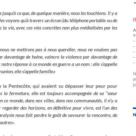
s jusqu’à ce que, de quelque manière, nous les touchions. Il y a
H
les voyons qu’à travers un écran (du téléphone portable ou de
c la vie, avec ces vies concrètes non plus médiatisées par les
A
9
–
–
 nous ne mettrons pas à nous quereller, nous ne voulons pas
–
ar davantage de haine, vaincre la violence par davantage de
–
–
t notre réponse à ce monde en guerre a un nom : elle s’appelle
munion, elle s’appelle famille.»
N
d
j
e la Pentecôte, qui avaient su dépasser leur peur pour
s la fermeture, elle est toujours accompagnée de sa ‘‘sœur
qu’en ce monde, dans nos villes, dans nos communautés, il n’y a
 regarder des horizons, en définitive pour vivre, est l’un des
aralysie nous fait perdre le goût de savourer la rencontre, de
N
 autres»
.