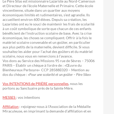
Le Père Silas est missionnaire Lazariste au Nord-Cameroun
et Directeur de l’école Maternelle et Primaire. Cette école
vincentienne, située dans un quartier aux moyens
économiques limités et rudimentaires, s’est agrandie. Ils
accueillent environ 600 élèves. Depuis sa création, les
Lazaristes ont eu le souci de maintenir les frais de scolarité
à un coût symbolique de sorte que chacun de ces enfants
bénéficient de l’instruction scolaire de base. Avec la crise
économique, les choses se compliquent. Offrir à la fois le
matériel scolaire convenable et un goûter, en particulier
aux plus petits de la maternelle, devient difficile. Si vous
souhaitez les aider pour l’achat des goûters et du matériel
scolaire, nous vous en remercions à l’avance.
Vos dons au Service des Missions 95 rue de Sèvres – 75006
PARIS – Établir un chèque à l’ordre de : «Œuvre du
Bienheureux Perboyre» CCP 28588E020 – Mention au
dos du chèque : »
Pour une scolarité et un goûter – Père Silas
«
Vos INTENTIONS de PRIÈRE personnelles
, nous les
portons au Sanctuaire près de la Sainte Mère.
MESSES
: vos intentions
Affiliation
: rejoignez-nous à l’Association de la Médaille
Miraculeuse, en imprimant la demande d’affiliation et en