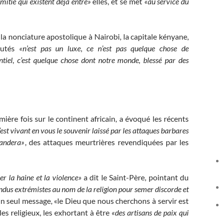
amitié qui existent déjà entre»
elles, et se met
«au service du
 la nonciature apostolique à Nairobi, la capitale kényane,
autés
«n’est pas un luxe
,
ce n’est pas quelque chose de
ntiel, c’est quelque chose dont notre monde, blessé par des
mière fois sur le continent africain, a évoqué les récents
’est vivant en vous le souvenir laissé par les attaques barbares
Mandera»
, des attaques meurtrières revendiquées par les
er la haine et la violence»
a dit le Saint-Père, pointant du
ndus extrémistes au nom de la religion pour semer discorde et
 seul message, «le Dieu que nous cherchons à servir est
es religieux, les exhortant à être
«des artisans de paix qui