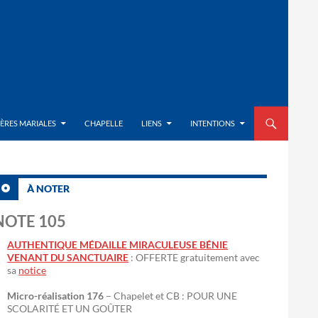
ALLER AU CON
IÈRES MARIALES
CHAPELLE
LIENS
INTENTIONS
À NOTER
NOTE 105
AUTHENTIQUE MÉDAILLE MIRACULEUSE BÉNIE
VENANT DU SANCTUAIRE
: OFFERTE gratuitement avec
sa
notice
Micro-réalisation 176
– Chapelet et CB : POUR UNE
SCOLARITÉ ET UN GOÛTER