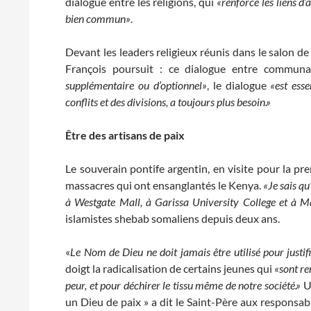
dialogue entre les religions, qui
«renforce les liens d’
bien commun»
.
Devant les leaders religieux réunis dans le salon de
François poursuit : ce dialogue entre commun
supplémentaire ou d’optionnel»
, le dialogue
«est esse
conflits et des divisions, a toujours plus besoin.»
Être des artisans de paix
Le souverain pontife argentin, en visite pour la pre
massacres qui ont ensanglantés le Kenya.
«Je sais qu
à Westgate Mall, à Garissa University College et à 
islamistes shebab somaliens depuis deux ans.
«
Le Nom de Dieu ne doit jamais être utilisé pour justifi
doigt la radicalisation de certains jeunes qui
«sont re
peur, et pour déchirer le tissu même de notre société.»
Un
un Dieu de paix » a dit le Saint-Père aux responsabl