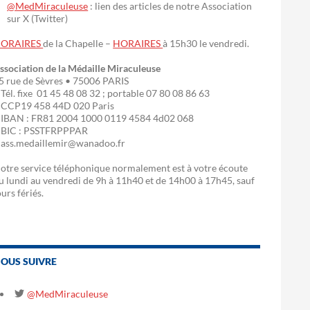
@MedMiraculeuse
: lien des articles de notre Association
sur X (Twitter)
ORAIRES
de la Chapelle –
HORAIRES
à 15h30 le vendredi.
ssociation de la Médaille Miraculeuse
5 rue de Sèvres • 75006 PARIS
 Tél. fixe 01 45 48 08 32 ; portable 07 80 08 86 63
 CCP19 458 44D 020 Paris
 IBAN : FR81 2004 1000 0119 4584 4d02 068
 BIC : PSSTFRPPPAR
 ass.medaillemir@wanadoo.fr
otre service téléphonique normalement est à votre écoute
u lundi au vendredi de 9h à 11h40 et de 14h00 à 17h45, sauf
ours fériés.
OUS SUIVRE
@MedMiraculeuse