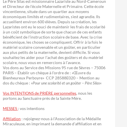
Le Père Silas est missionnaire Lazariste au Nord-Cameroun
et Directeur de l’école Maternelle et Primaire. Cette école
vincentienne, située dans un quartier aux moyens
économiques limités et rudimentaires, s’est agrandie. Ils
accueillent environ 600 élèves. Depuis sa création, les
Lazaristes ont eu le souci de maintenir les frais de scolarité
à un coût symbolique de sorte que chacun de ces enfants
bénéficient de l’instruction scolaire de base. Avec la crise
économique, les choses se compliquent. Offrir à la fois le
matériel scolaire convenable et un goûter, en particulier
aux plus petits de la maternelle, devient difficile. Si vous
souhaitez les aider pour l’achat des goûters et du matériel
scolaire, nous vous en remercions à l’avance.
Vos dons au Service des Missions 95 rue de Sèvres – 75006
PARIS – Établir un chèque à l’ordre de : «Œuvre du
Bienheureux Perboyre» CCP 28588E020 – Mention au
dos du chèque : »
Pour une scolarité et un goûter – Père Silas
«
Vos INTENTIONS de PRIÈRE personnelles
, nous les
portons au Sanctuaire près de la Sainte Mère.
MESSES
: vos intentions
Affiliation
: rejoignez-nous à l’Association de la Médaille
Miraculeuse, en imprimant la demande d’affiliation et en