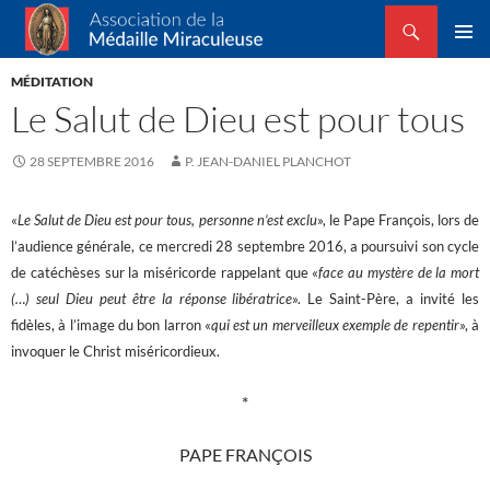
Recherche
Association de la Médaille Miraculeuse
ALLER
MENU
AU
MÉDITATION
PRINCI
CONTENU
Le Salut de Dieu est pour tous
28 SEPTEMBRE 2016
P. JEAN-DANIEL PLANCHOT
«
Le Salut de Dieu est pour tous, personne n’est exclu
», le Pape François, lors de
l’audience générale, ce mercredi 28 septembre 2016, a poursuivi son cycle
de catéchèses sur la miséricorde rappelant que «
face au mystère de la mort
(…) seul Dieu peut être la réponse libératrice
». Le Saint-Père, a invité les
fidèles, à l’image du bon larron «
qui est un merveilleux exemple de repentir
», à
invoquer le Christ miséricordieux.
*
PAPE FRANÇOIS