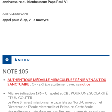
des
anniversaire du bienheureux Pape Paul VI
articles
ARTICLE SUIVANT
appel pour Alep, ville martyre
À NOTER
NOTE 105
AUTHENTIQUE MÉDAILLE MIRACULEUSE BÉNIE VENANT DU
SANCTUAIRE
: OFFERTE gratuitement avec sa
notice
Micro-réalisation 176
– Chapelet et CB : POUR UNE SCOLARITÉ
ET UN GOÛTER
Le Père Silas est missionnaire Lazariste au Nord-Cameroun et
Directeur de l’école Maternelle et Primaire. Cette école
vincentienne, située dans un quartier aux moyens économiques