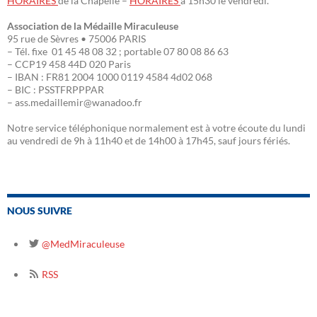
HORAIRES
de la Chapelle –
HORAIRES
à 15h30 le vendredi.
Association de la Médaille Miraculeuse
95 rue de Sèvres • 75006 PARIS
– Tél. fixe 01 45 48 08 32 ; portable 07 80 08 86 63
– CCP19 458 44D 020 Paris
– IBAN : FR81 2004 1000 0119 4584 4d02 068
– BIC : PSSTFRPPPAR
– ass.medaillemir@wanadoo.fr
Notre service téléphonique normalement est à votre écoute du lundi
au vendredi de 9h à 11h40 et de 14h00 à 17h45, sauf jours fériés.
NOUS SUIVRE
@MedMiraculeuse
RSS