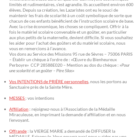
limités et rudimentaires, s’est agrandie. Ils accueillent environ 600
élèves. Depuis sa création, les Lazaristes ont eu le souci de
maintenir les frais de scolarité à un coût symbolique de sorte que
chacun de ces enfants bénéficient de l’instruction scolaire de base.
Avec la crise économique, les choses se compliquent. Offrir à la
fois le matériel scolaire convenable et un goûter, en particulier
aux plus petits de la maternelle, devient difficile. Si vous souhaitez
les aider pour l’achat des goûters et du matériel scolaire, nous
vous en remercions à l’avance.
Vos dons au Service des Missions 95 rue de Sèvres – 75006 PARIS
– Établir un chèque à l’ordre de : «Œuvre du Bienheureux
Perboyre» CCP 28588E020 – Mention au dos du chèque : »
Pour
une scolarité et un goûter – Père Silas
«
Vos INTENTIONS de PRIÈRE personnelles
, nous les portons au
Sanctuaire près de la Sainte Mère.
MESSES
: vos intentions
Affiliation
: rejoignez-nous à l’Association de la Médaille
Miraculeuse, en imprimant la demande d’affiliation et en nous
l’envoyant.
Offrande
: la VIERGE MARIE a demandé de DIFFUSER la
MÉDAILLE. Faisons-le. Vous pouvez aussi nous y aider par une