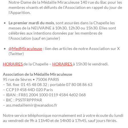
Notre-Dame de la Médaille Miraculeuse 140 rue du Bac pour les
membres vivants et défunts de l’Association en rappel du jour de
l’Apparition.
Le premier mardi du mois
, sont assurées dans la Chapelle les
messes de la NEUVAINE à 10h30, 12h30 ou 15h30. Elles sont
célébrées aux intentions données par les membres de
l’Association (sauf en janvier)
@MedMiraculeuse
: lien des articles de notre Association sur X
(Twitter)
HORAIRES
de la Chapelle –
HORAIRES
à 15h30 le vendredi.
Association de la Médaille Miraculeuse
95 rue de Sèvres • 75006 PARIS
– Tél. fixe 01 45 48 08 32 ; portable 07 80 08 86 63
– CCP19 458 44D 020 Paris
– IBAN : FR81 2004 1000 0119 4584 4d02 068
– BIC : PSSTFRPPPAR
– ass.medaillemir@wanadoo.fr
Notre service téléphonique normalement est à votre écoute du lundi
au vendredi de 9h à 11h40 et de 14h00 à 17h45, sauf jours fériés.