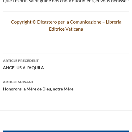
Que l’Esprit-Saint guide nos choix quotidiens, et vous bénisse !
Copyright © Dicastero per la Comunicazione – Libreria
Editrice Vaticana
Navigation
ARTICLE PRÉCÉDENT
des
ANGÉLUS À L’AQUILA
articles
ARTICLE SUIVANT
Honorons la Mère de Dieu, notre Mère