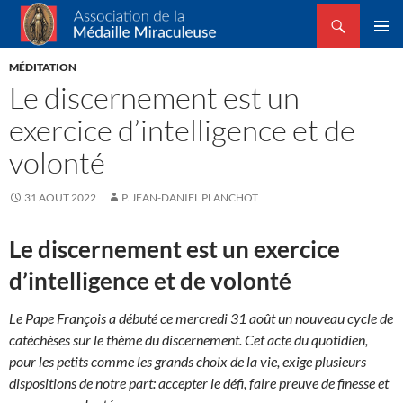
Recherche
Association de la Médaille Miraculeuse
ALLER
MENU
AU
MÉDITATION
PRINCI
CONTENU
Le discernement est un
exercice d’intelligence et de
volonté
31 AOÛT 2022
P. JEAN-DANIEL PLANCHOT
Le discernement est un exercice
d’intelligence et de volonté
Le Pape François a débuté ce mercredi 31 août un nouveau cycle de
catéchèses sur le thème du discernement. Cet acte du quotidien,
pour les petits comme les grands choix de la vie, exige plusieurs
dispositions de notre part: accepter le défi, faire preuve de finesse et