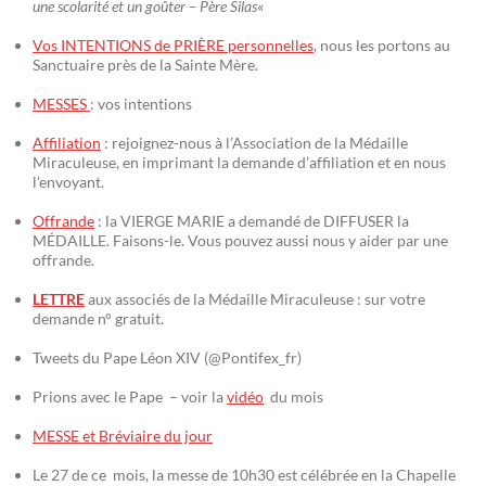
une scolarité et un goûter – Père Silas
«
Vos INTENTIONS de PRIÈRE personnelles
, nous les portons au
Sanctuaire près de la Sainte Mère.
MESSES
: vos intentions
Affiliation
: rejoignez-nous à l’Association de la Médaille
Miraculeuse, en imprimant la demande d’affiliation et en nous
l’envoyant.
Offrande
: la VIERGE MARIE a demandé de DIFFUSER la
MÉDAILLE. Faisons-le. Vous pouvez aussi nous y aider par une
offrande.
LETTRE
aux associés de la Médaille Miraculeuse : sur votre
demande n° gratuit.
Tweets du Pape Léon XIV (@Pontifex_fr)
Prions avec le Pape – voir la
vidéo
du mois
MESSE et Bréviaire du jour
Le 27 de ce mois, la messe de 10h30 est célébrée en la Chapelle