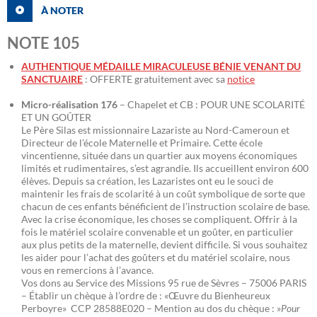
À NOTER
NOTE 105
AUTHENTIQUE MÉDAILLE MIRACULEUSE BÉNIE VENANT DU
SANCTUAIRE
: OFFERTE gratuitement avec sa
notice
Micro-réalisation 176
– Chapelet et CB : POUR UNE SCOLARITÉ
ET UN GOÛTER
Le Père Silas est missionnaire Lazariste au Nord-Cameroun et
Directeur de l’école Maternelle et Primaire. Cette école
vincentienne, située dans un quartier aux moyens économiques
limités et rudimentaires, s’est agrandie. Ils accueillent environ 600
élèves. Depuis sa création, les Lazaristes ont eu le souci de
maintenir les frais de scolarité à un coût symbolique de sorte que
chacun de ces enfants bénéficient de l’instruction scolaire de base.
Avec la crise économique, les choses se compliquent. Offrir à la
fois le matériel scolaire convenable et un goûter, en particulier
aux plus petits de la maternelle, devient difficile. Si vous souhaitez
les aider pour l’achat des goûters et du matériel scolaire, nous
vous en remercions à l’avance.
Vos dons au Service des Missions 95 rue de Sèvres – 75006 PARIS
– Établir un chèque à l’ordre de : «Œuvre du Bienheureux
Perboyre» CCP 28588E020 – Mention au dos du chèque : »
Pour