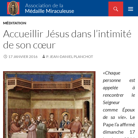
Recherche
Association de la Médaille Miraculeuse
ALLER
MENU
AU
MÉDITATION
PRINCI
CONTENU
Accueillir Jésus dans l’intimité
de son cœur
17 JANVIER 2016
P. JEAN-DANIEL PLANCHOT
«Chaque
personne est
appelée à
rencontrer le
Seigneur
comme Époux
de sa vie»
. Le
Pape l’a affirmé
dimanche 17