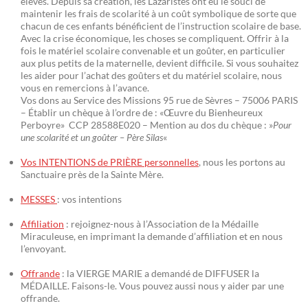
élèves. Depuis sa création, les Lazaristes ont eu le souci de
maintenir les frais de scolarité à un coût symbolique de sorte que
chacun de ces enfants bénéficient de l’instruction scolaire de base.
Avec la crise économique, les choses se compliquent. Offrir à la
fois le matériel scolaire convenable et un goûter, en particulier
aux plus petits de la maternelle, devient difficile. Si vous souhaitez
les aider pour l’achat des goûters et du matériel scolaire, nous
vous en remercions à l’avance.
Vos dons au Service des Missions 95 rue de Sèvres – 75006 PARIS
– Établir un chèque à l’ordre de : «Œuvre du Bienheureux
Perboyre» CCP 28588E020 – Mention au dos du chèque : »
Pour
une scolarité et un goûter – Père Silas
«
Vos INTENTIONS de PRIÈRE personnelles
, nous les portons au
Sanctuaire près de la Sainte Mère.
MESSES
: vos intentions
Affiliation
: rejoignez-nous à l’Association de la Médaille
Miraculeuse, en imprimant la demande d’affiliation et en nous
l’envoyant.
Offrande
: la VIERGE MARIE a demandé de DIFFUSER la
MÉDAILLE. Faisons-le. Vous pouvez aussi nous y aider par une
offrande.