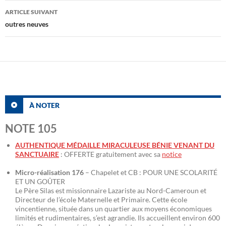
articles
ARTICLE SUIVANT
outres neuves
À NOTER
NOTE 105
AUTHENTIQUE MÉDAILLE MIRACULEUSE BÉNIE VENANT DU
SANCTUAIRE
: OFFERTE gratuitement avec sa
notice
Micro-réalisation 176
– Chapelet et CB : POUR UNE SCOLARITÉ
ET UN GOÛTER
Le Père Silas est missionnaire Lazariste au Nord-Cameroun et
Directeur de l’école Maternelle et Primaire. Cette école
vincentienne, située dans un quartier aux moyens économiques
limités et rudimentaires, s’est agrandie. Ils accueillent environ 600