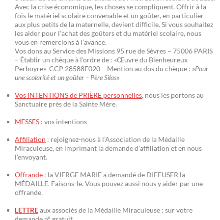
Avec la crise économique, les choses se compliquent. Offrir à la
fois le matériel scolaire convenable et un goûter, en particulier
aux plus petits de la maternelle, devient difficile. Si vous souhaitez
les aider pour l’achat des goûters et du matériel scolaire, nous
vous en remercions à l’avance.
Vos dons au Service des Missions 95 rue de Sèvres – 75006 PARIS
– Établir un chèque à l’ordre de : «Œuvre du Bienheureux
Perboyre» CCP 28588E020 – Mention au dos du chèque : »
Pour
une scolarité et un goûter – Père Silas
«
Vos INTENTIONS de PRIÈRE personnelles
, nous les portons au
Sanctuaire près de la Sainte Mère.
MESSES
: vos intentions
Affiliation
: rejoignez-nous à l’Association de la Médaille
Miraculeuse, en imprimant la demande d’affiliation et en nous
l’envoyant.
Offrande
: la VIERGE MARIE a demandé de DIFFUSER la
MÉDAILLE. Faisons-le. Vous pouvez aussi nous y aider par une
offrande.
LETTRE
aux associés de la Médaille Miraculeuse : sur votre
demande n° gratuit.