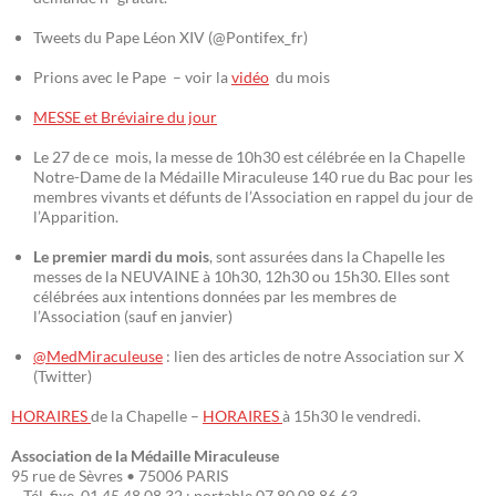
Tweets du Pape Léon XIV (@Pontifex_fr)
Prions avec le Pape – voir la
vidéo
du mois
MESSE et Bréviaire du jour
Le 27 de ce mois, la messe de 10h30 est célébrée en la Chapelle
Notre-Dame de la Médaille Miraculeuse 140 rue du Bac pour les
membres vivants et défunts de l’Association en rappel du jour de
l’Apparition.
Le premier mardi du mois
, sont assurées dans la Chapelle les
messes de la NEUVAINE à 10h30, 12h30 ou 15h30. Elles sont
célébrées aux intentions données par les membres de
l’Association (sauf en janvier)
@MedMiraculeuse
: lien des articles de notre Association sur X
(Twitter)
HORAIRES
de la Chapelle –
HORAIRES
à 15h30 le vendredi.
Association de la Médaille Miraculeuse
95 rue de Sèvres • 75006 PARIS
– Tél. fixe 01 45 48 08 32 ; portable 07 80 08 86 63