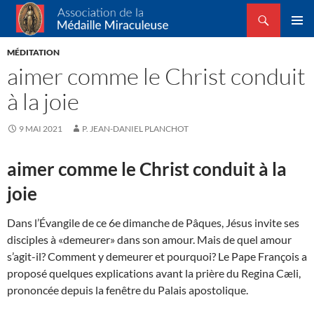
Recherche
Association de la Médaille Miraculeuse
ALLER
MENU
AU
MÉDITATION
PRINCI
CONTENU
aimer comme le Christ conduit
à la joie
9 MAI 2021
P. JEAN-DANIEL PLANCHOT
aimer comme le Christ conduit à la
joie
Dans l’Évangile de ce 6e dimanche de Pâques, Jésus invite ses
disciples à «demeurer» dans son amour. Mais de quel amour
s’agit-il? Comment y demeurer et pourquoi? Le Pape François a
proposé quelques explications avant la prière du Regina Cæli,
prononcée depuis la fenêtre du Palais apostolique.