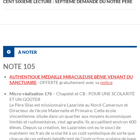
CENT SIXIÈME LECTURE : SEPTIÈME DEMANDE DU NOTRE PÈRE
À NOTER
NOTE 105
AUTHENTIQUE MÉDAILLE MIRACULEUSE BÉNIE VENANT DU
SANCTUAIRE
: OFFERTE gratuitement avec sa
notice
Micro-réalisation 176
– Chapelet et CB : POUR UNE SCOLARITÉ
ET UN GOÛTER
Le Père Silas est missionnaire Lazariste au Nord-Cameroun et
Directeur de l’école Maternelle et Primaire. Cette école
vincentienne, située dans un quartier aux moyens économiques
limités et rudimentaires, s’est agrandie. Ils accueillent environ 600
élèves. Depuis sa création, les Lazaristes ont eu le souci de
maintenir les frais de scolarité à un coût symbolique de sorte que
chacun de ces enfants bénéficient de l’instruction scolaire de base.