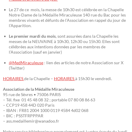
Le 27 de ce mois, la messe de 10h30 est célébrée en la Chapelle
Notre-Dame de la Médaille Miraculeuse 140 rue du Bac pour les
membres vivants et défunts de l’Association en rappel du jour de
l’Apparition.
Le premier mardi du mois
, sont assurées dans la Chapelle les
messes de la NEUVAINE à 10h30, 12h30 ou 15h30. Elles sont
célébrées aux intentions données par les membres de
l’Association (sauf en janvier)
@MedMiraculeuse
: lien des articles de notre Association sur X
(Twitter)
HORAIRES
de la Chapelle –
HORAIRES
à 15h30 le vendredi.
Association de la Médaille Miraculeuse
95 rue de Sèvres • 75006 PARIS
– Tél. fixe 01 45 48 08 32 ; portable 07 80 08 86 63
– CCP19 458 44D 020 Paris
– IBAN : FR81 2004 1000 0119 4584 4d02 068
– BIC : PSSTFRPPPAR
– ass.medaillemir@wanadoo.fr
Notre service téléphonique normalement est à votre écoute du lundi