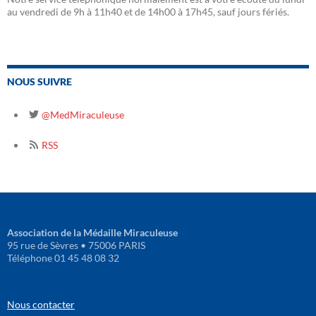
au vendredi de 9h à 11h40 et de 14h00 à 17h45, sauf jours fériés.
NOUS SUIVRE
@MedMiraculeuse
RSS
Association de la Médaille Miraculeuse
95 rue de Sèvres • 75006 PARIS
Téléphone 01 45 48 08 32
Nous contacter