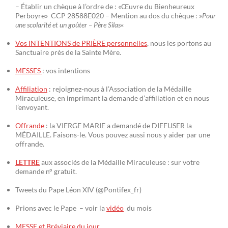
– Établir un chèque à l’ordre de : «Œuvre du Bienheureux
Perboyre» CCP 28588E020 – Mention au dos du chèque : »
Pour
une scolarité et un goûter – Père Silas
«
Vos INTENTIONS de PRIÈRE personnelles
, nous les portons au
Sanctuaire près de la Sainte Mère.
MESSES
: vos intentions
Affiliation
: rejoignez-nous à l’Association de la Médaille
Miraculeuse, en imprimant la demande d’affiliation et en nous
l’envoyant.
Offrande
: la VIERGE MARIE a demandé de DIFFUSER la
MÉDAILLE. Faisons-le. Vous pouvez aussi nous y aider par une
offrande.
LETTRE
aux associés de la Médaille Miraculeuse : sur votre
demande n° gratuit.
Tweets du Pape Léon XIV (@Pontifex_fr)
Prions avec le Pape – voir la
vidéo
du mois
MESSE et Bréviaire du jour