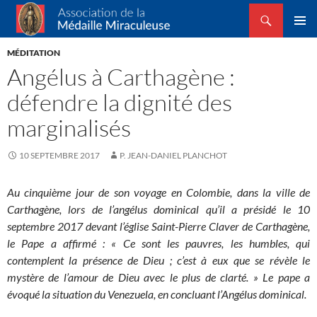
Recherche
Association de la Médaille Miraculeuse
ALLER
MENU
AU
MÉDITATION
PRINCI
CONTENU
Angélus à Carthagène :
défendre la dignité des
marginalisés
10 SEPTEMBRE 2017
P. JEAN-DANIEL PLANCHOT
Au cinquième jour de son voyage en Colombie, dans la ville de
Carthagène, lors de l’angélus dominical qu’il a présidé le 10
septembre 2017 devant l’église Saint-Pierre Claver de Carthagène,
le Pape a affirmé : « Ce sont les pauvres, les humbles, qui
contemplent la présence de Dieu ; c’est à eux que se révèle le
mystère de l’amour de Dieu avec le plus de clarté. » Le pape a
évoqué la situation du Venezuela, en concluant l’Angélus dominical.