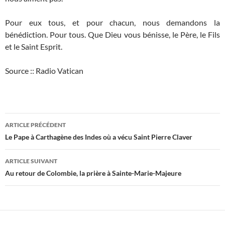
Pour eux tous, et pour chacun, nous demandons la
bénédiction. Pour tous. Que Dieu vous bénisse, le Père, le Fils
et le Saint Esprit.
Source :: Radio Vatican
Navigation
ARTICLE PRÉCÉDENT
des
Le Pape à Carthagène des Indes où a vécu Saint Pierre Claver
articles
ARTICLE SUIVANT
Au retour de Colombie, la prière à Sainte-Marie-Majeure