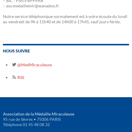
– BIC : PSSTFRPPPAR
– ass.medaillemir@wanadoo.fr
Notre service téléphonique normalement est à votre écoute du lundi
au vendredi de 9h à 11h40 et de 14h00 à 17h45, sauf jours fériés.
NOUS SUIVRE
@MedMiraculeuse
RSS
Association de la Médaille Miraculeuse
95 rue de Sèvres • 75006 PARIS
Téléphone 01 45 48 08 32