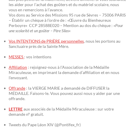
les aider pour l’achat des goûters et du matériel scolaire, nous
vous en remercions à l’avance.
Vos dons au Service des Missions 95 rue de Sèvres – 75006 PARIS
– Établir un chèque à l’ordre de : «Œuvre du Bienheureux
Perboyre» CCP 28588E020 – Mention au dos du chèque : »
Pour
une scolarité et un goûter – Père Silas
«
Vos INTENTIONS de PRIÈRE personnelles
, nous les portons au
Sanctuaire près de la Sainte Mère.
MESSES
: vos intentions
Affiliation
: rejoignez-nous à l’Association de la Médaille
Miraculeuse, en imprimant la demande d’affiliation et en nous
l’envoyant.
Offrande
: la VIERGE MARIE a demandé de DIFFUSER la
MÉDAILLE. Faisons-le. Vous pouvez aussi nous y aider par une
offrande.
LETTRE
aux associés de la Médaille Miraculeuse : sur votre
demande n° gratuit.
Tweets du Pape Léon XIV (@Pontifex_fr)