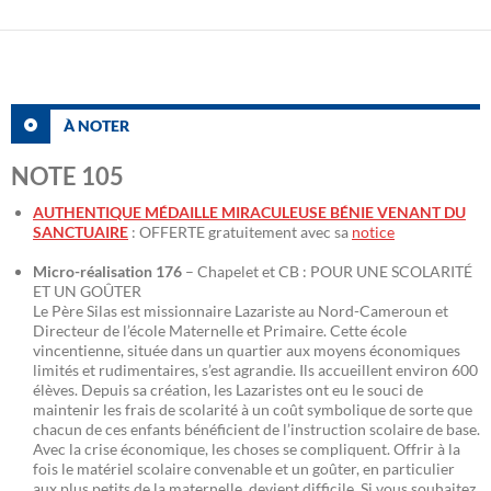
À NOTER
NOTE 105
AUTHENTIQUE MÉDAILLE MIRACULEUSE BÉNIE VENANT DU
SANCTUAIRE
: OFFERTE gratuitement avec sa
notice
Micro-réalisation 176
– Chapelet et CB : POUR UNE SCOLARITÉ
ET UN GOÛTER
Le Père Silas est missionnaire Lazariste au Nord-Cameroun et
Directeur de l’école Maternelle et Primaire. Cette école
vincentienne, située dans un quartier aux moyens économiques
limités et rudimentaires, s’est agrandie. Ils accueillent environ 600
élèves. Depuis sa création, les Lazaristes ont eu le souci de
maintenir les frais de scolarité à un coût symbolique de sorte que
chacun de ces enfants bénéficient de l’instruction scolaire de base.
Avec la crise économique, les choses se compliquent. Offrir à la
fois le matériel scolaire convenable et un goûter, en particulier
aux plus petits de la maternelle, devient difficile. Si vous souhaitez