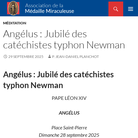
Recherche
Association de la Médaille Miraculeuse
ALLER
MENU
AU
MÉDITATION
PRINCI
CONTENU
Angélus : Jubilé des
catéchistes typhon Newman
29 SEPTEMBRE 2025
P. JEAN-DANIEL PLANCHOT
Angélus : Jubilé des catéchistes
typhon Newman
PAPE LÉON XIV
ANGÉLUS
Place Saint-Pierre
Dimanche 28 septembre 2025