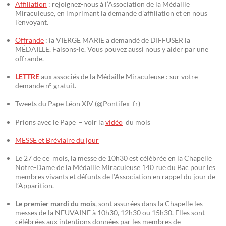
Affiliation
: rejoignez-nous à l’Association de la Médaille
Miraculeuse, en imprimant la demande d’affiliation et en nous
l’envoyant.
Offrande
: la VIERGE MARIE a demandé de DIFFUSER la
MÉDAILLE. Faisons-le. Vous pouvez aussi nous y aider par une
offrande.
LETTRE
aux associés de la Médaille Miraculeuse : sur votre
demande n° gratuit.
Tweets du Pape Léon XIV (@Pontifex_fr)
Prions avec le Pape – voir la
vidéo
du mois
MESSE et Bréviaire du jour
Le 27 de ce mois, la messe de 10h30 est célébrée en la Chapelle
Notre-Dame de la Médaille Miraculeuse 140 rue du Bac pour les
membres vivants et défunts de l’Association en rappel du jour de
l’Apparition.
Le premier mardi du mois
, sont assurées dans la Chapelle les
messes de la NEUVAINE à 10h30, 12h30 ou 15h30. Elles sont
célébrées aux intentions données par les membres de