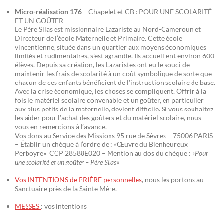
Micro-réalisation 176
– Chapelet et CB : POUR UNE SCOLARITÉ
ET UN GOÛTER
Le Père Silas est missionnaire Lazariste au Nord-Cameroun et
Directeur de l’école Maternelle et Primaire. Cette école
vincentienne, située dans un quartier aux moyens économiques
limités et rudimentaires, s’est agrandie. Ils accueillent environ 600
élèves. Depuis sa création, les Lazaristes ont eu le souci de
maintenir les frais de scolarité à un coût symbolique de sorte que
chacun de ces enfants bénéficient de l’instruction scolaire de base.
Avec la crise économique, les choses se compliquent. Offrir à la
fois le matériel scolaire convenable et un goûter, en particulier
aux plus petits de la maternelle, devient difficile. Si vous souhaitez
les aider pour l’achat des goûters et du matériel scolaire, nous
vous en remercions à l’avance.
Vos dons au Service des Missions 95 rue de Sèvres – 75006 PARIS
– Établir un chèque à l’ordre de : «Œuvre du Bienheureux
Perboyre» CCP 28588E020 – Mention au dos du chèque : »
Pour
une scolarité et un goûter – Père Silas
«
Vos INTENTIONS de PRIÈRE personnelles
, nous les portons au
Sanctuaire près de la Sainte Mère.
MESSES
: vos intentions