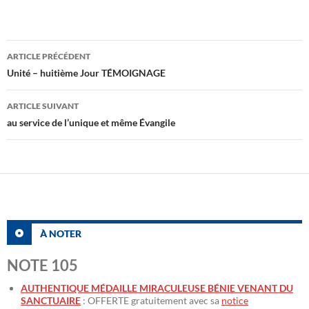
Navigation
ARTICLE PRÉCÉDENT
des
Unité – huitième Jour TÉMOIGNAGE
articles
ARTICLE SUIVANT
au service de l’unique et même Évangile
À NOTER
NOTE 105
AUTHENTIQUE MÉDAILLE MIRACULEUSE BÉNIE VENANT DU
SANCTUAIRE
: OFFERTE gratuitement avec sa
notice