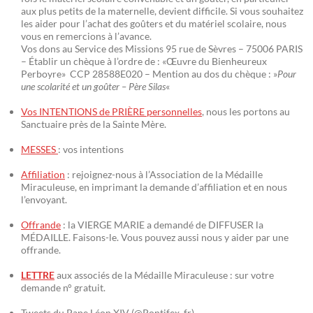
aux plus petits de la maternelle, devient difficile. Si vous souhaitez
les aider pour l’achat des goûters et du matériel scolaire, nous
vous en remercions à l’avance.
Vos dons au Service des Missions 95 rue de Sèvres – 75006 PARIS
– Établir un chèque à l’ordre de : «Œuvre du Bienheureux
Perboyre» CCP 28588E020 – Mention au dos du chèque : »
Pour
une scolarité et un goûter – Père Silas
«
Vos INTENTIONS de PRIÈRE personnelles
, nous les portons au
Sanctuaire près de la Sainte Mère.
MESSES
: vos intentions
Affiliation
: rejoignez-nous à l’Association de la Médaille
Miraculeuse, en imprimant la demande d’affiliation et en nous
l’envoyant.
Offrande
: la VIERGE MARIE a demandé de DIFFUSER la
MÉDAILLE. Faisons-le. Vous pouvez aussi nous y aider par une
offrande.
LETTRE
aux associés de la Médaille Miraculeuse : sur votre
demande n° gratuit.
Tweets du Pape Léon XIV (@Pontifex_fr)