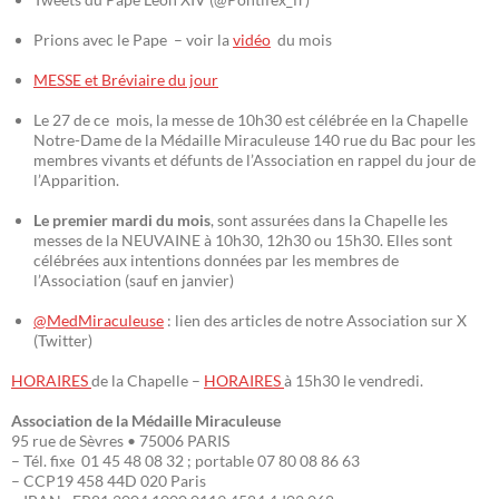
Prions avec le Pape – voir la
vidéo
du mois
MESSE et Bréviaire du jour
Le 27 de ce mois, la messe de 10h30 est célébrée en la Chapelle
Notre-Dame de la Médaille Miraculeuse 140 rue du Bac pour les
membres vivants et défunts de l’Association en rappel du jour de
l’Apparition.
Le premier mardi du mois
, sont assurées dans la Chapelle les
messes de la NEUVAINE à 10h30, 12h30 ou 15h30. Elles sont
célébrées aux intentions données par les membres de
l’Association (sauf en janvier)
@MedMiraculeuse
: lien des articles de notre Association sur X
(Twitter)
HORAIRES
de la Chapelle –
HORAIRES
à 15h30 le vendredi.
Association de la Médaille Miraculeuse
95 rue de Sèvres • 75006 PARIS
– Tél. fixe 01 45 48 08 32 ; portable 07 80 08 86 63
– CCP19 458 44D 020 Paris