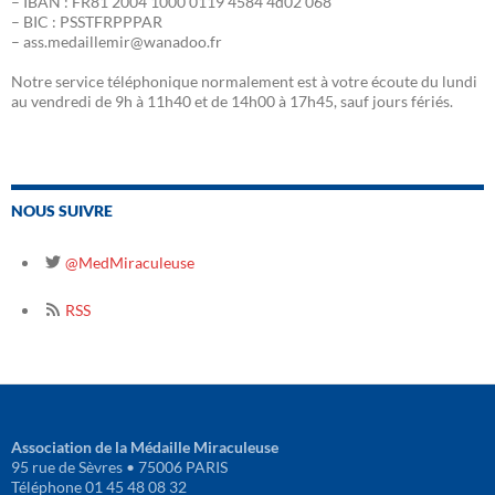
– IBAN : FR81 2004 1000 0119 4584 4d02 068
– BIC : PSSTFRPPPAR
– ass.medaillemir@wanadoo.fr
Notre service téléphonique normalement est à votre écoute du lundi
au vendredi de 9h à 11h40 et de 14h00 à 17h45, sauf jours fériés.
NOUS SUIVRE
@MedMiraculeuse
RSS
Association de la Médaille Miraculeuse
95 rue de Sèvres • 75006 PARIS
Téléphone 01 45 48 08 32