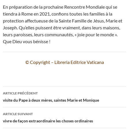
En préparation de la prochaine Rencontre Mondiale qui se
tiendra à Rome en 2021, confions toutes les familles à la
protection affectueuse de la Sainte Famille de Jésus, Marie et
Joseph. Qu’elles puissent être vraiment, dans leurs maisons,
leurs paroisses, leurs communautés, « joie pour le monde ».
Que Dieu vous bénisse !
© Copyright – Libreria Editrice Vaticana
Navigation
ARTICLE PRÉCÉDENT
des
visite du Pape à deux mères, saintes Marie et Monique
articles
ARTICLE SUIVANT
vivre de façon extraordinaire les choses ordinaires