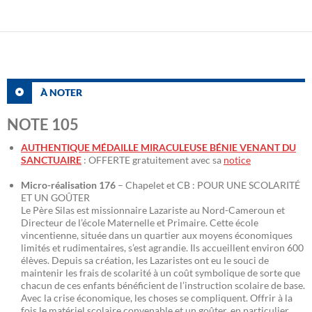
À NOTER
NOTE 105
AUTHENTIQUE MÉDAILLE MIRACULEUSE BÉNIE VENANT DU
SANCTUAIRE
: OFFERTE gratuitement avec sa
notice
Micro-réalisation 176
– Chapelet et CB : POUR UNE SCOLARITÉ
ET UN GOÛTER
Le Père Silas est missionnaire Lazariste au Nord-Cameroun et
Directeur de l’école Maternelle et Primaire. Cette école
vincentienne, située dans un quartier aux moyens économiques
limités et rudimentaires, s’est agrandie. Ils accueillent environ 600
élèves. Depuis sa création, les Lazaristes ont eu le souci de
maintenir les frais de scolarité à un coût symbolique de sorte que
chacun de ces enfants bénéficient de l’instruction scolaire de base.
Avec la crise économique, les choses se compliquent. Offrir à la
fois le matériel scolaire convenable et un goûter, en particulier