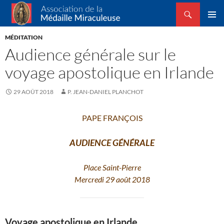
Recherche
Association de la Médaille Miraculeuse
ALLER
MENU
AU
MÉDITATION
PRINCI
CONTENU
Audience générale sur le
voyage apostolique en Irlande
29 AOÛT 2018
P. JEAN-DANIEL PLANCHOT
PAPE FRANÇOIS
AUDIENCE GÉNÉRALE
Place Saint-Pierre
Mercredi 29 août 2018
Voyage apostolique en Irlande