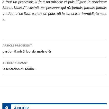
a tout un processus, il faut un miracle et puis l’Église la proclame
Sainte. Mais s’il existait une personne qui n’a jamais, jamais, jamais
dit du mal de l’autre alors on pourrait la canoniser immédiatement
».
Navigation
ARTICLE PRÉCÉDENT
des
pardon & miséricorde, mots-clés
articles
ARTICLE SUIVANT
la tentation du Malin…
À NOTER