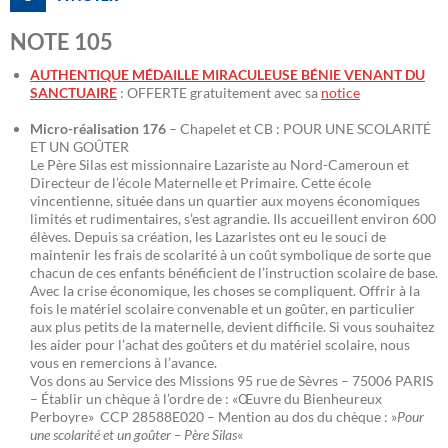
NOTE 105
AUTHENTIQUE MÉDAILLE MIRACULEUSE BÉNIE VENANT DU
SANCTUAIRE
: OFFERTE gratuitement avec sa
notice
Micro-réalisation 176
– Chapelet et CB : POUR UNE SCOLARITÉ
ET UN GOÛTER
Le Père Silas est missionnaire Lazariste au Nord-Cameroun et
Directeur de l’école Maternelle et Primaire. Cette école
vincentienne, située dans un quartier aux moyens économiques
limités et rudimentaires, s’est agrandie. Ils accueillent environ 600
élèves. Depuis sa création, les Lazaristes ont eu le souci de
maintenir les frais de scolarité à un coût symbolique de sorte que
chacun de ces enfants bénéficient de l’instruction scolaire de base.
Avec la crise économique, les choses se compliquent. Offrir à la
fois le matériel scolaire convenable et un goûter, en particulier
aux plus petits de la maternelle, devient difficile. Si vous souhaitez
les aider pour l’achat des goûters et du matériel scolaire, nous
vous en remercions à l’avance.
Vos dons au Service des Missions 95 rue de Sèvres – 75006 PARIS
– Établir un chèque à l’ordre de : «Œuvre du Bienheureux
Perboyre» CCP 28588E020 – Mention au dos du chèque : »
Pour
une scolarité et un goûter – Père Silas
«