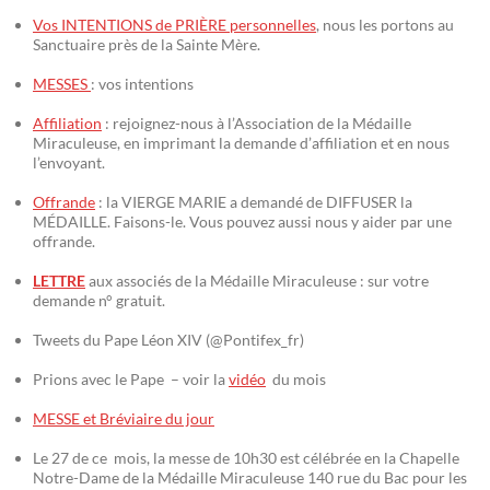
Vos INTENTIONS de PRIÈRE personnelles
, nous les portons au
Sanctuaire près de la Sainte Mère.
MESSES
: vos intentions
Affiliation
: rejoignez-nous à l’Association de la Médaille
Miraculeuse, en imprimant la demande d’affiliation et en nous
l’envoyant.
Offrande
: la VIERGE MARIE a demandé de DIFFUSER la
MÉDAILLE. Faisons-le. Vous pouvez aussi nous y aider par une
offrande.
LETTRE
aux associés de la Médaille Miraculeuse : sur votre
demande n° gratuit.
Tweets du Pape Léon XIV (@Pontifex_fr)
Prions avec le Pape – voir la
vidéo
du mois
MESSE et Bréviaire du jour
Le 27 de ce mois, la messe de 10h30 est célébrée en la Chapelle
Notre-Dame de la Médaille Miraculeuse 140 rue du Bac pour les