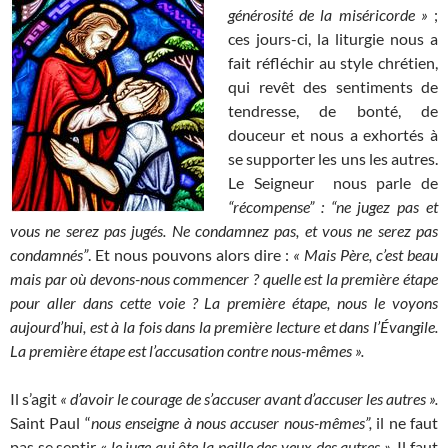
générosité de la miséricorde »
;
ces jours-ci, la liturgie nous a
fait réfléchir au style chrétien,
qui revêt des sentiments de
tendresse, de bonté, de
douceur et nous a exhortés à
se supporter les uns les autres.
Le Seigneur nous parle de
“récompense” : “ne jugez pas et
vous ne serez pas jugés. Ne condamnez pas, et vous ne serez pas
condamnés”
. Et nous pouvons alors dire :
« Mais Père, c’est beau
mais par où devons-nous commencer ? quelle est la première étape
pour aller dans cette voie ? La première étape, nous le voyons
aujourd’hui, est à la fois dans la première lecture et dans l’Évangile.
La première étape est l’accusation contre nous-mêmes ».
Il s’agit
« d’avoir le courage de s’accuser avant d’accuser les autres ».
Saint Paul “
nous enseigne à nous accuser nous-mêmes”,
il ne faut
pas se sentir «
le juge qui ôte la paille des yeux des autres »
. Il faut