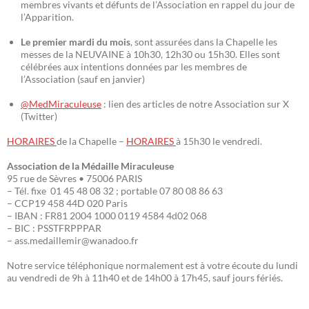
membres vivants et défunts de l’Association en rappel du jour de
l’Apparition.
Le premier mardi du mois
, sont assurées dans la Chapelle les
messes de la NEUVAINE à 10h30, 12h30 ou 15h30. Elles sont
célébrées aux intentions données par les membres de
l’Association (sauf en janvier)
@MedMiraculeuse
: lien des articles de notre Association sur X
(Twitter)
HORAIRES
de la Chapelle –
HORAIRES
à 15h30 le vendredi.
Association de la Médaille Miraculeuse
95 rue de Sèvres • 75006 PARIS
– Tél. fixe 01 45 48 08 32 ; portable 07 80 08 86 63
– CCP19 458 44D 020 Paris
– IBAN : FR81 2004 1000 0119 4584 4d02 068
– BIC : PSSTFRPPPAR
– ass.medaillemir@wanadoo.fr
Notre service téléphonique normalement est à votre écoute du lundi
au vendredi de 9h à 11h40 et de 14h00 à 17h45, sauf jours fériés.