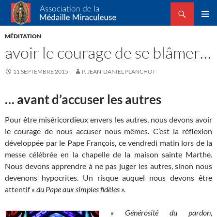
Recherche
Association de la Médaille Miraculeuse
ALLER
MENU
AU
MÉDITATION
PRINCI
CONTENU
avoir le courage de se blâmer…
11 SEPTEMBRE 2015
P. JEAN-DANIEL PLANCHOT
… avant d’accuser les autres
Pour être miséricordieux envers les autres, nous devons avoir
le courage de nous accuser nous-mêmes. C’est la réflexion
développée par le Pape François, ce vendredi matin lors de la
messe célébrée en la chapelle de la maison sainte Marthe.
Nous devons apprendre à ne pas juger les autres, sinon nous
devenons hypocrites. Un risque auquel nous devons être
attentif
« du Pape aux simples fidèles ».
« Générosité du pardon,