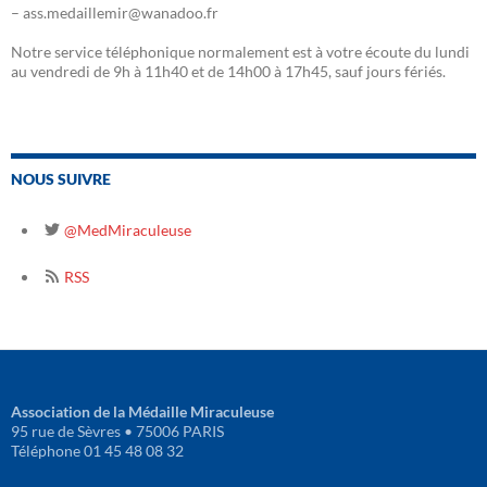
– ass.medaillemir@wanadoo.fr
Notre service téléphonique normalement est à votre écoute du lundi
au vendredi de 9h à 11h40 et de 14h00 à 17h45, sauf jours fériés.
NOUS SUIVRE
@MedMiraculeuse
RSS
Association de la Médaille Miraculeuse
95 rue de Sèvres • 75006 PARIS
Téléphone 01 45 48 08 32