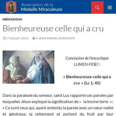
Recherche
Association de la Médaille Miraculeuse
ALLER
MENU
AU
MÉDITATION
PRINCI
CONTENU
Bienheureuse celle qui a cru
7 JUILLET 2013
P. JEAN-DANIEL PLANCHOT
Conclusion de l’encyclique
LUMEN FIDEI
:
« Bienheureuse celle qui a
cru » (Lc 1, 45)
Dans la parabole du semeur, saint Luc rapporte ces paroles par
lesquelles Jésus explique la signification de « la bonne terre » :
« Ce sont ceux qui, ayant entendu la parole avec un cœur noble
et généreux, la retiennent et portent du fruit par leur