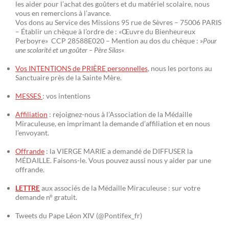
les aider pour l’achat des goûters et du matériel scolaire, nous
vous en remercions à l’avance.
Vos dons au Service des Missions 95 rue de Sèvres – 75006 PARIS
– Établir un chèque à l’ordre de : «Œuvre du Bienheureux
Perboyre» CCP 28588E020 – Mention au dos du chèque : »
Pour
une scolarité et un goûter – Père Silas
«
Vos INTENTIONS de PRIÈRE personnelles
, nous les portons au
Sanctuaire près de la Sainte Mère.
MESSES
: vos intentions
Affiliation
: rejoignez-nous à l’Association de la Médaille
Miraculeuse, en imprimant la demande d’affiliation et en nous
l’envoyant.
Offrande
: la VIERGE MARIE a demandé de DIFFUSER la
MÉDAILLE. Faisons-le. Vous pouvez aussi nous y aider par une
offrande.
LETTRE
aux associés de la Médaille Miraculeuse : sur votre
demande n° gratuit.
Tweets du Pape Léon XIV (@Pontifex_fr)