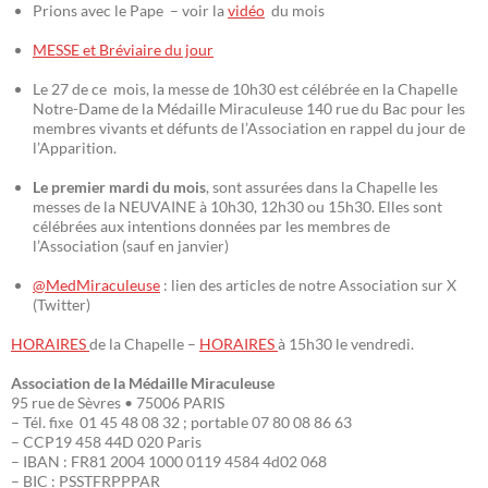
Prions avec le Pape – voir la
vidéo
du mois
MESSE et Bréviaire du jour
Le 27 de ce mois, la messe de 10h30 est célébrée en la Chapelle
Notre-Dame de la Médaille Miraculeuse 140 rue du Bac pour les
membres vivants et défunts de l’Association en rappel du jour de
l’Apparition.
Le premier mardi du mois
, sont assurées dans la Chapelle les
messes de la NEUVAINE à 10h30, 12h30 ou 15h30. Elles sont
célébrées aux intentions données par les membres de
l’Association (sauf en janvier)
@MedMiraculeuse
: lien des articles de notre Association sur X
(Twitter)
HORAIRES
de la Chapelle –
HORAIRES
à 15h30 le vendredi.
Association de la Médaille Miraculeuse
95 rue de Sèvres • 75006 PARIS
– Tél. fixe 01 45 48 08 32 ; portable 07 80 08 86 63
– CCP19 458 44D 020 Paris
– IBAN : FR81 2004 1000 0119 4584 4d02 068
– BIC : PSSTFRPPPAR