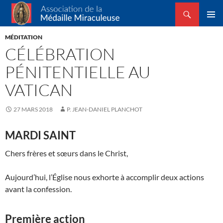
Recherche
Association de la Médaille Miraculeuse
ALLER
MENU
AU
MÉDITATION
PRINCI
CONTENU
CÉLÉBRATION
PÉNITENTIELLE AU
VATICAN
27 MARS 2018
P. JEAN-DANIEL PLANCHOT
MARDI SAINT
Chers frères et sœurs dans le Christ,
Aujourd’hui, l’Église nous exhorte à accomplir deux actions
avant la confession.
Première action