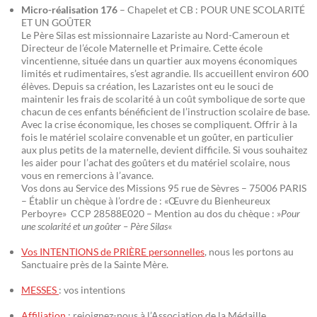
Micro-réalisation 176
– Chapelet et CB : POUR UNE SCOLARITÉ
ET UN GOÛTER
Le Père Silas est missionnaire Lazariste au Nord-Cameroun et
Directeur de l’école Maternelle et Primaire. Cette école
vincentienne, située dans un quartier aux moyens économiques
limités et rudimentaires, s’est agrandie. Ils accueillent environ 600
élèves. Depuis sa création, les Lazaristes ont eu le souci de
maintenir les frais de scolarité à un coût symbolique de sorte que
chacun de ces enfants bénéficient de l’instruction scolaire de base.
Avec la crise économique, les choses se compliquent. Offrir à la
fois le matériel scolaire convenable et un goûter, en particulier
aux plus petits de la maternelle, devient difficile. Si vous souhaitez
les aider pour l’achat des goûters et du matériel scolaire, nous
vous en remercions à l’avance.
Vos dons au Service des Missions 95 rue de Sèvres – 75006 PARIS
– Établir un chèque à l’ordre de : «Œuvre du Bienheureux
Perboyre» CCP 28588E020 – Mention au dos du chèque : »
Pour
une scolarité et un goûter – Père Silas
«
Vos INTENTIONS de PRIÈRE personnelles
, nous les portons au
Sanctuaire près de la Sainte Mère.
MESSES
: vos intentions
Affiliation
: rejoignez-nous à l’Association de la Médaille