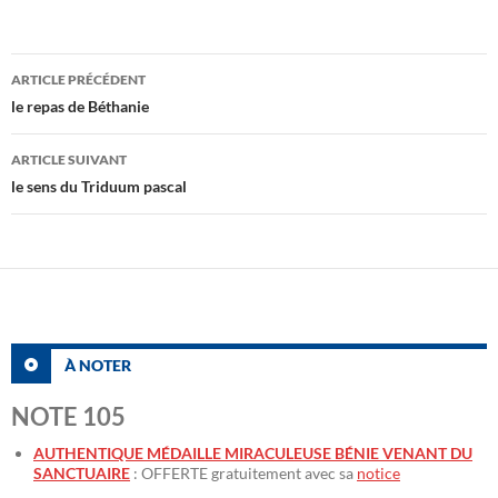
Navigation
ARTICLE PRÉCÉDENT
des
le repas de Béthanie
articles
ARTICLE SUIVANT
le sens du Triduum pascal
À NOTER
NOTE 105
AUTHENTIQUE MÉDAILLE MIRACULEUSE BÉNIE VENANT DU
SANCTUAIRE
: OFFERTE gratuitement avec sa
notice