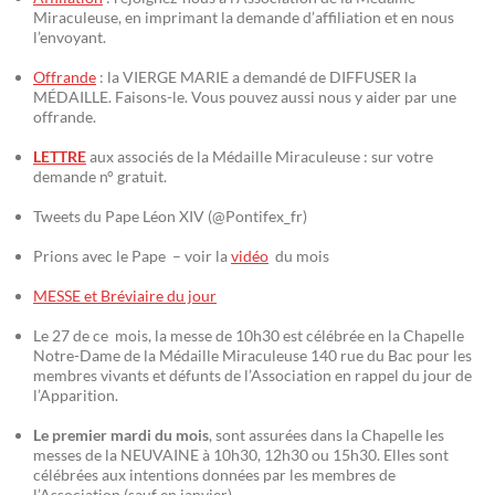
Miraculeuse, en imprimant la demande d’affiliation et en nous
l’envoyant.
Offrande
: la VIERGE MARIE a demandé de DIFFUSER la
MÉDAILLE. Faisons-le. Vous pouvez aussi nous y aider par une
offrande.
LETTRE
aux associés de la Médaille Miraculeuse : sur votre
demande n° gratuit.
Tweets du Pape Léon XIV (@Pontifex_fr)
Prions avec le Pape – voir la
vidéo
du mois
MESSE et Bréviaire du jour
Le 27 de ce mois, la messe de 10h30 est célébrée en la Chapelle
Notre-Dame de la Médaille Miraculeuse 140 rue du Bac pour les
membres vivants et défunts de l’Association en rappel du jour de
l’Apparition.
Le premier mardi du mois
, sont assurées dans la Chapelle les
messes de la NEUVAINE à 10h30, 12h30 ou 15h30. Elles sont
célébrées aux intentions données par les membres de
l’Association (sauf en janvier)