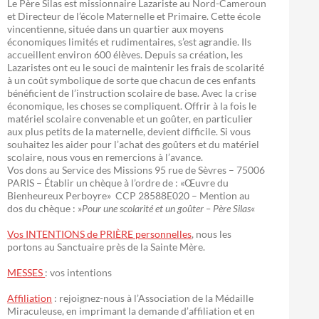
Le Père Silas est missionnaire Lazariste au Nord-Cameroun
et Directeur de l’école Maternelle et Primaire. Cette école
vincentienne, située dans un quartier aux moyens
économiques limités et rudimentaires, s’est agrandie. Ils
accueillent environ 600 élèves. Depuis sa création, les
Lazaristes ont eu le souci de maintenir les frais de scolarité
à un coût symbolique de sorte que chacun de ces enfants
bénéficient de l’instruction scolaire de base. Avec la crise
économique, les choses se compliquent. Offrir à la fois le
matériel scolaire convenable et un goûter, en particulier
aux plus petits de la maternelle, devient difficile. Si vous
souhaitez les aider pour l’achat des goûters et du matériel
scolaire, nous vous en remercions à l’avance.
Vos dons au Service des Missions 95 rue de Sèvres – 75006
PARIS – Établir un chèque à l’ordre de : «Œuvre du
Bienheureux Perboyre» CCP 28588E020 – Mention au
dos du chèque : »
Pour une scolarité et un goûter – Père Silas
«
Vos INTENTIONS de PRIÈRE personnelles
, nous les
portons au Sanctuaire près de la Sainte Mère.
MESSES
: vos intentions
Affiliation
: rejoignez-nous à l’Association de la Médaille
Miraculeuse, en imprimant la demande d’affiliation et en