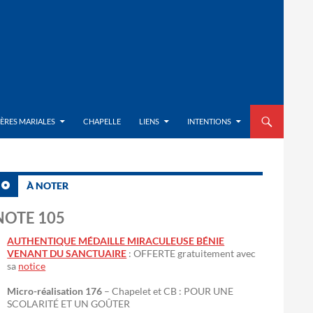
ALLER AU CON
IÈRES MARIALES
CHAPELLE
LIENS
INTENTIONS
À NOTER
NOTE 105
AUTHENTIQUE MÉDAILLE MIRACULEUSE BÉNIE
VENANT DU SANCTUAIRE
: OFFERTE gratuitement avec
sa
notice
Micro-réalisation 176
– Chapelet et CB : POUR UNE
SCOLARITÉ ET UN GOÛTER