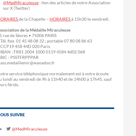
@MedMiraculeuse
: lien des articles de notre Association
sur X (Twitter)
ORAIRES
de la Chapelle –
HORAIRES
à 15h30 le vendredi.
ssociation de la Médaille Miraculeuse
5 rue de Sèvres • 75006 PARIS
 Tél. fixe 01 45 48 08 32 ; portable 07 80 08 86 63
 CCP19 458 44D 020 Paris
 IBAN : FR81 2004 1000 0119 4584 4d02 068
 BIC : PSSTFRPPPAR
 ass.medaillemir@wanadoo.fr
otre service téléphonique normalement est à votre écoute
u lundi au vendredi de 9h à 11h40 et de 14h00 à 17h45, sauf
ours fériés.
OUS SUIVRE
@MedMiraculeuse