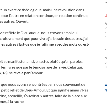
ant un exercice théologique, mais une révolution dans
H
pour l’autre en relation continue, en relation continue,
les autres. Ouvert.
A
9
–
e reflète le Dieu auquel nous croyons : moi qui
–
 crois vraiment que pour vivre j’ai besoin des autres, j’ai
–
les autres ? Est-ce que je l’affirme avec des mots ou est-
–
–
N
oit se manifester ainsi, en actes plutôt qu’en paroles.
d
j
 les livres que par le témoignage de la vie. Celui qui,
, 16), se révèle par l’amour.
 que nous avons rencontrées : en nous souvenant de
 petit reflet de Dieu-Amour. Et que signifie aimer ? Pas
N
ine, accueillir, s’ouvrir aux autres, faire de la place aux
mer, à la racine.