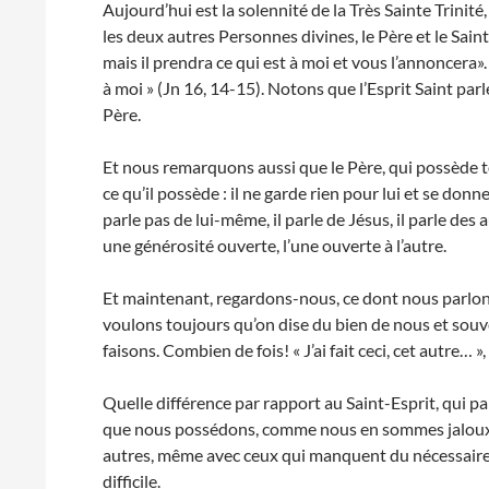
Aujourd’hui est la solennité de la Très Sainte Trinité
les deux autres Personnes divines, le Père et le Saint-
mais il prendra ce qui est à moi et vous l’annoncera». E
à moi » (Jn 16, 14-15). Notons que l’Esprit Saint parl
Père.
Et nous remarquons aussi que le Père, qui possède tou
ce qu’il possède : il ne garde rien pour lui et se donn
parle pas de lui-même, il parle de Jésus, il parle des a
une générosité ouverte, l’une ouverte à l’autre.
Et maintenant, regardons-nous, ce dont nous parlon
voulons toujours qu’on dise du bien de nous et sou
faisons. Combien de fois! « J’ai fait ceci, cet autre…
Quelle différence par rapport au Saint-Esprit, qui par
que nous possédons, comme nous en sommes jaloux 
autres, même avec ceux qui manquent du nécessaire ! E
difficile.