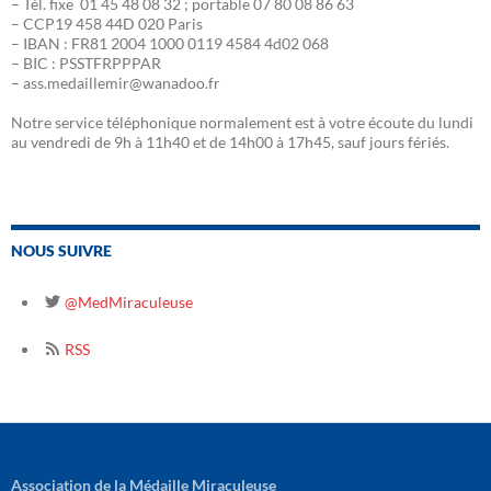
– Tél. fixe 01 45 48 08 32 ; portable 07 80 08 86 63
– CCP19 458 44D 020 Paris
– IBAN : FR81 2004 1000 0119 4584 4d02 068
– BIC : PSSTFRPPPAR
– ass.medaillemir@wanadoo.fr
Notre service téléphonique normalement est à votre écoute du lundi
au vendredi de 9h à 11h40 et de 14h00 à 17h45, sauf jours fériés.
NOUS SUIVRE
@MedMiraculeuse
RSS
Association de la Médaille Miraculeuse