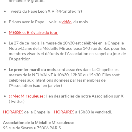
demande n° gratuit.
Tweets du Pape Léon XIV (@Pontifex_fr)
Prions avec le Pape – voir la
vidéo
du mois
MESSE et Bréviaire du jour
Le 27 de ce mois, la messe de 10h30 est célébrée en la Chapelle
Notre-Dame de la Médaille Miraculeuse 140 rue du Bac pour les
membres vivants et défunts de l’Association en rappel du jour de
l’Apparition.
Le premier mardi du mois
, sont assurées dans la Chapelle les
messes de la NEUVAINE à 10h30, 12h30 ou 15h30. Elles sont
célébrées aux intentions données par les membres de
l’Association (sauf en janvier)
@MedMiraculeuse
: lien des articles de notre Association sur X
(Twitter)
HORAIRES
de la Chapelle –
HORAIRES
à 15h30 le vendredi.
Association de la Médaille Miraculeuse
95 rue de Sèvres • 75006 PARIS