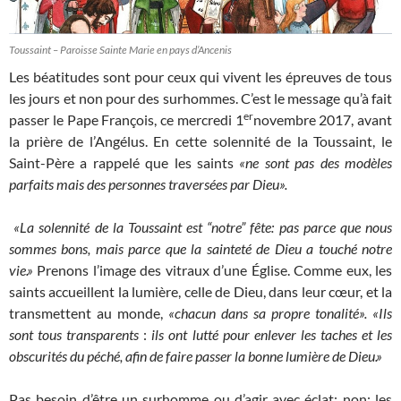
Toussaint – Paroisse Sainte Marie en pays d’Ancenis
Les béatitudes sont pour ceux qui vivent les épreuves de tous
les jours et non pour des surhommes. C’est le message qu’à fait
er
passer le Pape François, ce mercredi 1
novembre 2017, avant
la prière de l’Angélus. En cette solennité de la Toussaint, le
Saint-Père a rappelé que les saints
«ne sont pas des modèles
parfaits mais des personnes traversées par Dieu».
«La solennité de la Toussaint est “notre” fête: pas parce que nous
sommes bons, mais parce que la sainteté de Dieu a touché notre
vie.»
Prenons l’image des vitraux d’une Église. Comme eux, les
saints accueillent la lumière, celle de Dieu, dans leur cœur, et la
transmettent au monde,
«chacun dans sa propre tonalité». «Ils
sont tous transparents
:
ils ont lutté pour enlever les taches et les
obscurités du péché, afin de faire passer la bonne lumière de Dieu.»
Pas besoin d’être un surhomme ou d’agir avec éclat; non: les