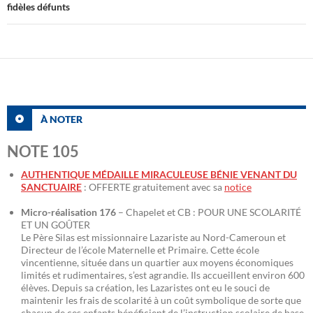
fidèles défunts
À NOTER
NOTE 105
AUTHENTIQUE MÉDAILLE MIRACULEUSE BÉNIE VENANT DU
SANCTUAIRE
: OFFERTE gratuitement avec sa
notice
Micro-réalisation 176
– Chapelet et CB : POUR UNE SCOLARITÉ
ET UN GOÛTER
Le Père Silas est missionnaire Lazariste au Nord-Cameroun et
Directeur de l’école Maternelle et Primaire. Cette école
vincentienne, située dans un quartier aux moyens économiques
limités et rudimentaires, s’est agrandie. Ils accueillent environ 600
élèves. Depuis sa création, les Lazaristes ont eu le souci de
maintenir les frais de scolarité à un coût symbolique de sorte que
chacun de ces enfants bénéficient de l’instruction scolaire de base.