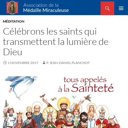
Recherche
Association de la Médaille Miraculeuse
ALLER
MENU
AU
MÉDITATION
PRINCI
CONTENU
Célébrons les saints qui
transmettent la lumière de
Dieu
1 NOVEMBRE 2017
P. JEAN-DANIEL PLANCHOT