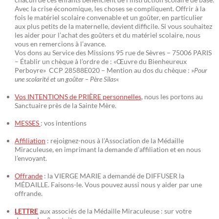
Avec la crise économique, les choses se compliquent. Offrir à la
fois le matériel scolaire convenable et un goûter, en particulier
aux plus petits de la maternelle, devient difficile. Si vous souhaitez
les aider pour l’achat des goûters et du matériel scolaire, nous
vous en remercions à l’avance.
Vos dons au Service des Missions 95 rue de Sèvres – 75006 PARIS
– Établir un chèque à l’ordre de : «Œuvre du Bienheureux
Perboyre» CCP 28588E020 – Mention au dos du chèque : »
Pour
une scolarité et un goûter – Père Silas
«
Vos INTENTIONS de PRIÈRE personnelles
, nous les portons au
Sanctuaire près de la Sainte Mère.
MESSES
: vos intentions
Affiliation
: rejoignez-nous à l’Association de la Médaille
Miraculeuse, en imprimant la demande d’affiliation et en nous
l’envoyant.
Offrande
: la VIERGE MARIE a demandé de DIFFUSER la
MÉDAILLE. Faisons-le. Vous pouvez aussi nous y aider par une
offrande.
LETTRE
aux associés de la Médaille Miraculeuse : sur votre