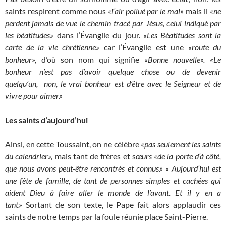
saints respirent comme nous
«l’air pollué par le mal»
mais il
«ne
perdent jamais de vue le chemin tracé par Jésus, celui indiqué par
les béatitudes»
dans l’Évangile du jour.
«Les Béatitudes sont la
carte de la vie chrétienne»
car l’Évangile est une
«route du
bonheur»,
d’où son nom qui signifie
«Bonne nouvelle».
«Le
bonheur n’est pas d’avoir quelque chose ou de devenir
quelqu’un,
non, le vrai bonheur est d’être avec le Seigneur et de
vivre pour aimer.»
Les saints d’aujourd’hui
Ainsi, en cette Toussaint, on ne célèbre
«pas seulement les saints
du calendrier»,
mais tant de frères et s
œurs «de la porte d’à côté,
que nous avons peut-être rencontrés et connus.»
« Aujourd’hui est
une fête de famille, de tant de personnes simples et cachées qui
aident Dieu à faire aller le monde de l’avant. Et il y en a
tant.»
Sortant de son texte, le Pape fait alors applaudir ces
saints de notre temps par la foule réunie place Saint-Pierre.