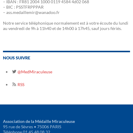
– IBAN : FR81 2004 1000 0119 4584 4d02 068
– BIC : PSSTFRPPPAR
– ass.medaillemir@wanadoo.fr
Notre service téléphonique normalement est à votre écoute du lundi
au vendredi de 9h à 11h40 et de 14h00 à 17h45, sauf jours fériés.
NOUS SUIVRE
@MedMiraculeuse
RSS
Association de la Médaille Miraculeuse
95 rue de Sèvres • 75006 PARIS
Téléphone 01 45 48 08 32