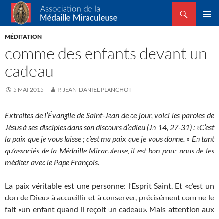
Recherche
Association de la Médaille Miraculeuse
ALLER
MENU
AU
MÉDITATION
PRINCI
CONTENU
comme des enfants devant un
cadeau
5 MAI 2015
P. JEAN-DANIEL PLANCHOT
Extraites de l’Évangile de
Saint-Jean
de ce jour, voici l
es paroles de
Jésus à ses
disciples
dans son
discours d’adieu
(
Jn
14
,
27-31
) :
«C’est
la paix que
je vous laisse ; c’est
ma paix que je
vous donne. »
En tant
qu’associés de la Médaille Miraculeuse, il est bon pour nous de les
méditer avec le Pape François.
La paix véritable est une personne: l’Esprit Saint. Et «c’est un
don de Dieu» à accueillir et à conserver, précisément comme le
fait «un enfant quand il reçoit un cadeau». Mais attention aux