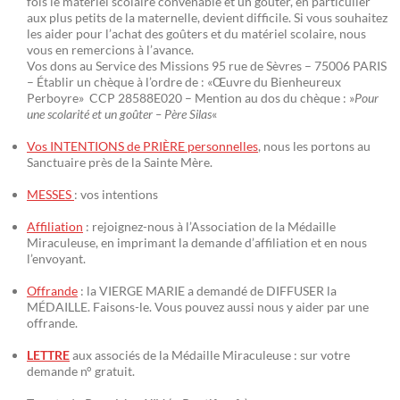
fois le matériel scolaire convenable et un goûter, en particulier
aux plus petits de la maternelle, devient difficile. Si vous souhaitez
les aider pour l’achat des goûters et du matériel scolaire, nous
vous en remercions à l’avance.
Vos dons au Service des Missions 95 rue de Sèvres – 75006 PARIS
– Établir un chèque à l’ordre de : «Œuvre du Bienheureux
Perboyre» CCP 28588E020 – Mention au dos du chèque : »
Pour
une scolarité et un goûter – Père Silas
«
Vos INTENTIONS de PRIÈRE personnelles
, nous les portons au
Sanctuaire près de la Sainte Mère.
MESSES
: vos intentions
Affiliation
: rejoignez-nous à l’Association de la Médaille
Miraculeuse, en imprimant la demande d’affiliation et en nous
l’envoyant.
Offrande
: la VIERGE MARIE a demandé de DIFFUSER la
MÉDAILLE. Faisons-le. Vous pouvez aussi nous y aider par une
offrande.
LETTRE
aux associés de la Médaille Miraculeuse : sur votre
demande n° gratuit.