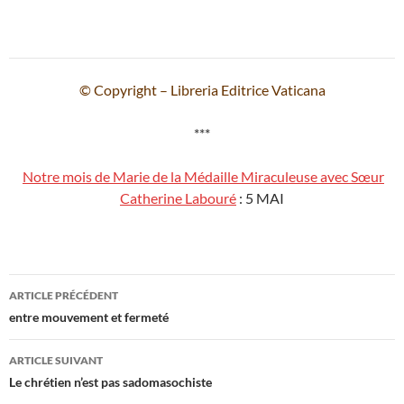
© Copyright – Libreria Editrice Vaticana
***
Notre mois de Marie de la Médaille Miraculeuse avec Sœur
Catherine Labouré
: 5 MAI
Navigation
ARTICLE PRÉCÉDENT
des
entre mouvement et fermeté
articles
ARTICLE SUIVANT
Le chrétien n’est pas sadomasochiste