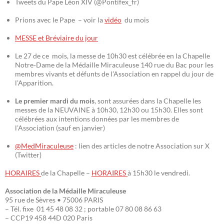
Tweets du Pape Léon XIV (@Pontifex_fr)
Prions avec le Pape – voir la
vidéo
du mois
MESSE et Bréviaire du jour
Le 27 de ce mois, la messe de 10h30 est célébrée en la Chapelle
Notre-Dame de la Médaille Miraculeuse 140 rue du Bac pour les
membres vivants et défunts de l’Association en rappel du jour de
l’Apparition.
Le premier mardi du mois
, sont assurées dans la Chapelle les
messes de la NEUVAINE à 10h30, 12h30 ou 15h30. Elles sont
célébrées aux intentions données par les membres de
l’Association (sauf en janvier)
@MedMiraculeuse
: lien des articles de notre Association sur X
(Twitter)
HORAIRES
de la Chapelle –
HORAIRES
à 15h30 le vendredi.
Association de la Médaille Miraculeuse
95 rue de Sèvres • 75006 PARIS
– Tél. fixe 01 45 48 08 32 ; portable 07 80 08 86 63
– CCP19 458 44D 020 Paris