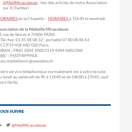
@MedMiraculeuse
: lien des articles de notre Association
sur X (Twitter)
ORAIRES
de la Chapelle –
HORAIRES
à 15h30 le vendredi.
ssociation de la Médaille Miraculeuse
5 rue de Sèvres • 75006 PARIS
 Tél. fixe 01 45 48 08 32 ; portable 07 80 08 86 63
 CCP19 458 44D 020 Paris
 IBAN : FR81 2004 1000 0119 4584 4d02 068
 BIC : PSSTFRPPPAR
 ass.medaillemir@wanadoo.fr
otre service téléphonique normalement est à votre écoute
u lundi au vendredi de 9h à 11h40 et de 14h00 à 17h45, sauf
ours fériés.
OUS SUIVRE
@MedMiraculeuse