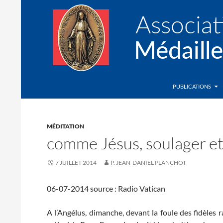
Recherche
Association de la Médaille Miraculeuse
PUBLICATIONS
MÉDITATION
comme Jésus, soulager et
7 JUILLET 2014
P. JEAN-DANIEL PLANCHOT
06-07-2014 source : Radio Vatican
A l’Angélus, dimanche, devant la foule des fidèles r