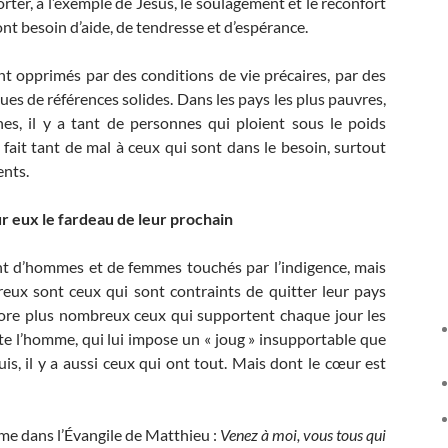
orter, à l’exemple de Jésus, le soulagement et le réconfort
ont besoin d’aide, de tendresse et d’espérance.
t opprimés par des conditions de vie précaires, par des
vues de références solides. Dans les pays les plus pauvres,
hes, il y a tant de personnes qui ploient sous le poids
 fait tant de mal à ceux qui sont dans le besoin, surtout
ents.
ur eux le fardeau de leur prochain
 tant d’hommes et de femmes touchés par l’indigence, mais
breux sont ceux qui sont contraints de quitter leur pays
encore plus nombreux ceux qui supportent chaque jour les
 l’homme, qui lui impose un « joug » insupportable que
uis, il y a aussi ceux qui ont tout. Mais dont le cœur est
rme dans l’Évangile de Matthieu :
Venez à moi, vous tous qui