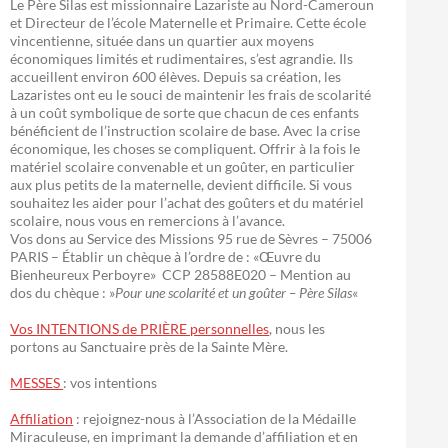
Le Père Silas est missionnaire Lazariste au Nord-Cameroun
et Directeur de l’école Maternelle et Primaire. Cette école
vincentienne, située dans un quartier aux moyens
économiques limités et rudimentaires, s’est agrandie. Ils
accueillent environ 600 élèves. Depuis sa création, les
Lazaristes ont eu le souci de maintenir les frais de scolarité
à un coût symbolique de sorte que chacun de ces enfants
bénéficient de l’instruction scolaire de base. Avec la crise
économique, les choses se compliquent. Offrir à la fois le
matériel scolaire convenable et un goûter, en particulier
aux plus petits de la maternelle, devient difficile. Si vous
souhaitez les aider pour l’achat des goûters et du matériel
scolaire, nous vous en remercions à l’avance.
Vos dons au Service des Missions 95 rue de Sèvres – 75006
PARIS – Établir un chèque à l’ordre de : «Œuvre du
Bienheureux Perboyre» CCP 28588E020 – Mention au
dos du chèque : »
Pour une scolarité et un goûter – Père Silas
«
Vos INTENTIONS de PRIÈRE personnelles
, nous les
portons au Sanctuaire près de la Sainte Mère.
MESSES
: vos intentions
Affiliation
: rejoignez-nous à l’Association de la Médaille
Miraculeuse, en imprimant la demande d’affiliation et en