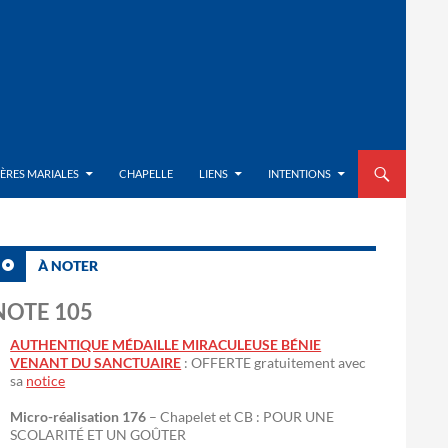
ALLER AU CON
IÈRES MARIALES
CHAPELLE
LIENS
INTENTIONS
À NOTER
NOTE 105
AUTHENTIQUE MÉDAILLE MIRACULEUSE BÉNIE
VENANT DU SANCTUAIRE
: OFFERTE gratuitement avec
sa
notice
Micro-réalisation 176
– Chapelet et CB : POUR UNE
SCOLARITÉ ET UN GOÛTER