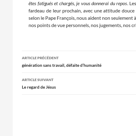
êtes fatigués et chargés, je vous donnerai du repos
. Le
fardeau de leur prochain, avec une attitude douce 
selon le Pape François, nous aident non seulement à 
nos points de vue personnels, nos jugements, nos cri
Navigation
ARTICLE PRÉCÉDENT
des
génération sans travail, défaite d’humanité
articles
ARTICLE SUIVANT
Le regard de Jésus