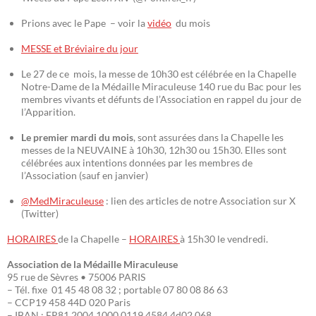
Prions avec le Pape – voir la
vidéo
du mois
MESSE et Bréviaire du jour
Le 27 de ce mois, la messe de 10h30 est célébrée en la Chapelle
Notre-Dame de la Médaille Miraculeuse 140 rue du Bac pour les
membres vivants et défunts de l’Association en rappel du jour de
l’Apparition.
Le premier mardi du mois
, sont assurées dans la Chapelle les
messes de la NEUVAINE à 10h30, 12h30 ou 15h30. Elles sont
célébrées aux intentions données par les membres de
l’Association (sauf en janvier)
@MedMiraculeuse
: lien des articles de notre Association sur X
(Twitter)
HORAIRES
de la Chapelle –
HORAIRES
à 15h30 le vendredi.
Association de la Médaille Miraculeuse
95 rue de Sèvres • 75006 PARIS
– Tél. fixe 01 45 48 08 32 ; portable 07 80 08 86 63
– CCP19 458 44D 020 Paris
– IBAN : FR81 2004 1000 0119 4584 4d02 068