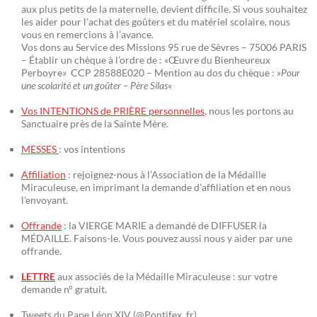
aux plus petits de la maternelle, devient difficile. Si vous souhaitez
les aider pour l’achat des goûters et du matériel scolaire, nous
vous en remercions à l’avance.
Vos dons au Service des Missions 95 rue de Sèvres – 75006 PARIS
– Établir un chèque à l’ordre de : «Œuvre du Bienheureux
Perboyre» CCP 28588E020 – Mention au dos du chèque : »
Pour
une scolarité et un goûter – Père Silas
«
Vos INTENTIONS de PRIÈRE personnelles
, nous les portons au
Sanctuaire près de la Sainte Mère.
MESSES
: vos intentions
Affiliation
: rejoignez-nous à l’Association de la Médaille
Miraculeuse, en imprimant la demande d’affiliation et en nous
l’envoyant.
Offrande
: la VIERGE MARIE a demandé de DIFFUSER la
MÉDAILLE. Faisons-le. Vous pouvez aussi nous y aider par une
offrande.
LETTRE
aux associés de la Médaille Miraculeuse : sur votre
demande n° gratuit.
Tweets du Pape Léon XIV (@Pontifex_fr)