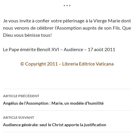
* * *
Je vous invite à confier votre pèlerinage à la Vierge Marie dont
nous venons de célébrer l’Assomption auprès de son Fils. Que
Dieu vous bénisse tous!
Le Pape émérite Benoît XVI – Audience – 17 août 2011
© Copyright 2011 – Libreria Editrice Vaticana
Navigation
ARTICLE PRÉCÉDENT
des
Angélus de l’Assomption : Marie, un modèle d’humilité
articles
ARTICLE SUIVANT
Audience générale: seul le Christ apporte la justification