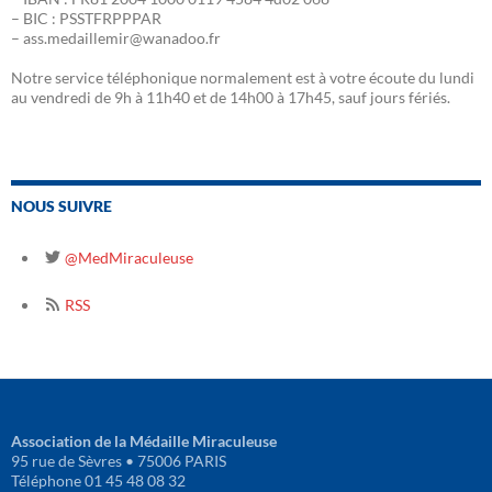
– BIC : PSSTFRPPPAR
– ass.medaillemir@wanadoo.fr
Notre service téléphonique normalement est à votre écoute du lundi
au vendredi de 9h à 11h40 et de 14h00 à 17h45, sauf jours fériés.
NOUS SUIVRE
@MedMiraculeuse
RSS
Association de la Médaille Miraculeuse
95 rue de Sèvres • 75006 PARIS
Téléphone 01 45 48 08 32