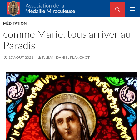
Recherche
Association de la Médaille Miraculeuse
ALLER
MENU
AU
MÉDITATION
PRINCI
CONTENU
comme Marie, tous arriver au
Paradis
17 AOÛT 2021
P. JEAN-DANIEL PLANCHOT