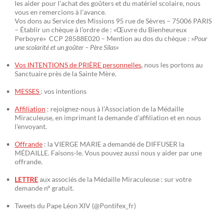
les aider pour l’achat des goûters et du matériel scolaire, nous
vous en remercions à l’avance.
Vos dons au Service des Missions 95 rue de Sèvres – 75006 PARIS
– Établir un chèque à l’ordre de : «Œuvre du Bienheureux
Perboyre» CCP 28588E020 – Mention au dos du chèque : »
Pour
une scolarité et un goûter – Père Silas
«
Vos INTENTIONS de PRIÈRE personnelles
, nous les portons au
Sanctuaire près de la Sainte Mère.
MESSES
: vos intentions
Affiliation
: rejoignez-nous à l’Association de la Médaille
Miraculeuse, en imprimant la demande d’affiliation et en nous
l’envoyant.
Offrande
: la VIERGE MARIE a demandé de DIFFUSER la
MÉDAILLE. Faisons-le. Vous pouvez aussi nous y aider par une
offrande.
LETTRE
aux associés de la Médaille Miraculeuse : sur votre
demande n° gratuit.
Tweets du Pape Léon XIV (@Pontifex_fr)