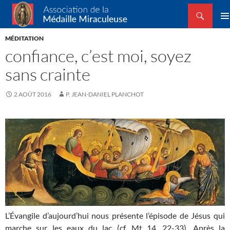
Recherche
Association de la Médaille Miraculeuse
ALLER
MEN
AU
MÉDITATION
PRIN
CONTENU
confiance, c’est moi, soyez
sans crainte
2 AOÛT 2016
P. JEAN-DANIEL PLANCHOT
L’Évangile d’aujourd’hui nous présente l’épisode de Jésus qui
marche sur les eaux du lac (cf. Mt 14, 22-33). Après la