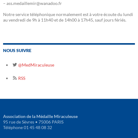
– ass.medaillemir@wanadoo.fr
Notre service téléphonique normalement est à votre écoute du lundi
au vendredi de 9h à 11h40 et de 14h00 à 17h45, sauf jours fériés.
NOUS SUIVRE
@MedMiraculeuse
RSS
Association de la Médaille Miraculeuse
95 rue de Sèvres • 75006 PARIS
Téléphone 01 45 48 08 32