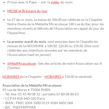
Prions avec le Pape – voir la
vidéo
du mois
MESSE et Bréviaire du jour
Le 27 de ce mois, la messe de 10h30 est célébrée en la Chapelle
Notre-Dame de la Médaille Miraculeuse 140 rue du Bac pour les
membres vivants et défunts de l’Association en rappel du jour de
l’Apparition.
Le premier mardi du mois
, sont assurées dans la Chapelle les
messes de la NEUVAINE à 10h30, 12h30 ou 15h30. Elles sont
célébrées aux intentions données par les membres de
l’Association (sauf en janvier)
@MedMiraculeuse
: lien des articles de notre Association sur X
(Twitter)
HORAIRES
de la Chapelle –
HORAIRES
à 15h30 le vendredi.
Association de la Médaille Miraculeuse
95 rue de Sèvres • 75006 PARIS
– Tél. fixe 01 45 48 08 32 ; portable 07 80 08 86 63
– CCP19 458 44D 020 Paris
– IBAN : FR81 2004 1000 0119 4584 4d02 068
– BIC : PSSTFRPPPAR