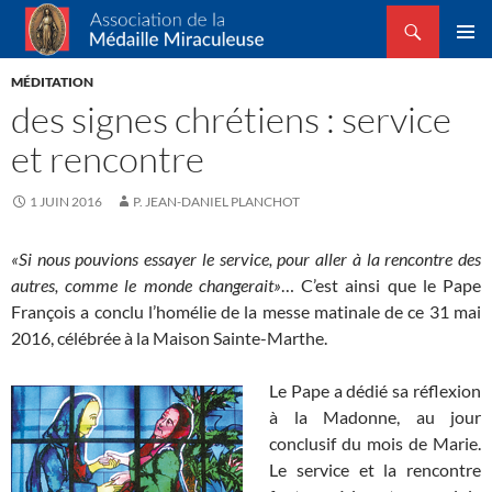
Recherche
Association de la Médaille Miraculeuse
ALLER
MENU
AU
MÉDITATION
PRINCI
CONTENU
des signes chrétiens : service
et rencontre
1 JUIN 2016
P. JEAN-DANIEL PLANCHOT
«Si nous pouvions essayer le service, pour aller à la rencontre des
autres, comme le monde changerait»
… C’est ainsi que le Pape
François a conclu l’homélie de la messe matinale de ce 31 mai
2016, célébrée à la Maison Sainte-Marthe.
Le Pape a dédié sa réflexion
à la Madonne, au jour
conclusif du mois de Marie.
Le service et la rencontre