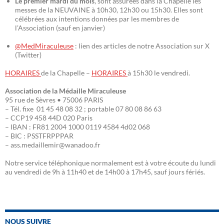
Le premier mardi du mois
, sont assurées dans la Chapelle les
messes de la NEUVAINE à 10h30, 12h30 ou 15h30. Elles sont
célébrées aux intentions données par les membres de
l’Association (sauf en janvier)
@MedMiraculeuse
: lien des articles de notre Association sur X
(Twitter)
HORAIRES
de la Chapelle –
HORAIRES
à 15h30 le vendredi.
Association de la Médaille Miraculeuse
95 rue de Sèvres • 75006 PARIS
– Tél. fixe 01 45 48 08 32 ; portable 07 80 08 86 63
– CCP19 458 44D 020 Paris
– IBAN : FR81 2004 1000 0119 4584 4d02 068
– BIC : PSSTFRPPPAR
– ass.medaillemir@wanadoo.fr
Notre service téléphonique normalement est à votre écoute du lundi
au vendredi de 9h à 11h40 et de 14h00 à 17h45, sauf jours fériés.
NOUS SUIVRE