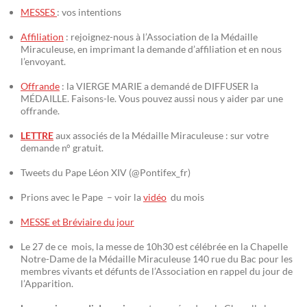
MESSES
: vos intentions
Affiliation
: rejoignez-nous à l’Association de la Médaille
Miraculeuse, en imprimant la demande d’affiliation et en nous
l’envoyant.
Offrande
: la VIERGE MARIE a demandé de DIFFUSER la
MÉDAILLE. Faisons-le. Vous pouvez aussi nous y aider par une
offrande.
LETTRE
aux associés de la Médaille Miraculeuse : sur votre
demande n° gratuit.
Tweets du Pape Léon XIV (@Pontifex_fr)
Prions avec le Pape – voir la
vidéo
du mois
MESSE et Bréviaire du jour
Le 27 de ce mois, la messe de 10h30 est célébrée en la Chapelle
Notre-Dame de la Médaille Miraculeuse 140 rue du Bac pour les
membres vivants et défunts de l’Association en rappel du jour de
l’Apparition.