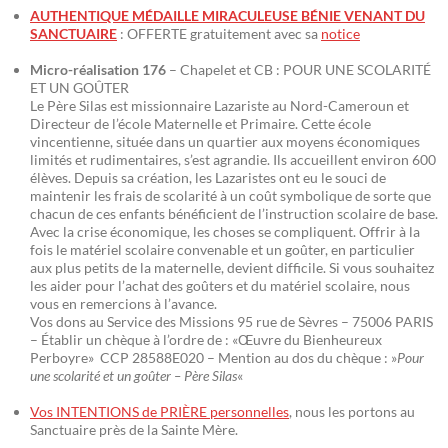
AUTHENTIQUE MÉDAILLE MIRACULEUSE BÉNIE VENANT DU
SANCTUAIRE
: OFFERTE gratuitement avec sa
notice
Micro-réalisation 176
– Chapelet et CB : POUR UNE SCOLARITÉ
ET UN GOÛTER
Le Père Silas est missionnaire Lazariste au Nord-Cameroun et
Directeur de l’école Maternelle et Primaire. Cette école
vincentienne, située dans un quartier aux moyens économiques
limités et rudimentaires, s’est agrandie. Ils accueillent environ 600
élèves. Depuis sa création, les Lazaristes ont eu le souci de
maintenir les frais de scolarité à un coût symbolique de sorte que
chacun de ces enfants bénéficient de l’instruction scolaire de base.
Avec la crise économique, les choses se compliquent. Offrir à la
fois le matériel scolaire convenable et un goûter, en particulier
aux plus petits de la maternelle, devient difficile. Si vous souhaitez
les aider pour l’achat des goûters et du matériel scolaire, nous
vous en remercions à l’avance.
Vos dons au Service des Missions 95 rue de Sèvres – 75006 PARIS
– Établir un chèque à l’ordre de : «Œuvre du Bienheureux
Perboyre» CCP 28588E020 – Mention au dos du chèque : »
Pour
une scolarité et un goûter – Père Silas
«
Vos INTENTIONS de PRIÈRE personnelles
, nous les portons au
Sanctuaire près de la Sainte Mère.