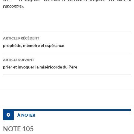
rencontre».
Navigation
ARTICLE PRÉCÉDENT
des
prophétie, mémoire et espérance
articles
ARTICLE SUIVANT
prier et invoquer la miséricorde du Père
À NOTER
NOTE 105