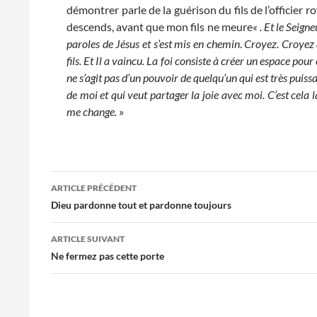
démontrer parle de la guérison du fils de l’officier ro
descends, avant que mon fils ne meure
« . Et le Seign
paroles de Jésus et s’est mis en chemin
.
Croyez. Croyez q
fils. Et Il a vaincu. La foi consiste à créer un espace po
ne s’agit pas d’un pouvoir de quelqu’un qui est très puis
de moi et qui veut partager la joie avec moi. C’est cela la
me change.
»
Navigation
ARTICLE PRÉCÉDENT
des
Dieu pardonne tout et pardonne toujours
articles
ARTICLE SUIVANT
Ne fermez pas cette porte