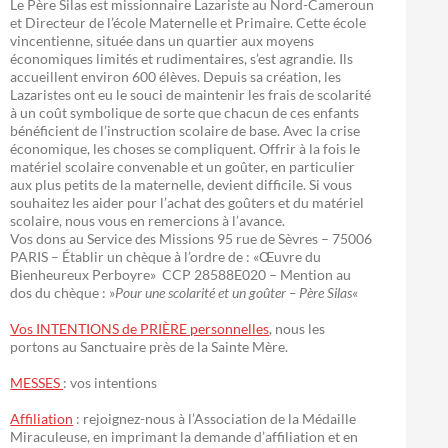
Le Père Silas est missionnaire Lazariste au Nord-Cameroun
et Directeur de l’école Maternelle et Primaire. Cette école
vincentienne, située dans un quartier aux moyens
économiques limités et rudimentaires, s’est agrandie. Ils
accueillent environ 600 élèves. Depuis sa création, les
Lazaristes ont eu le souci de maintenir les frais de scolarité
à un coût symbolique de sorte que chacun de ces enfants
bénéficient de l’instruction scolaire de base. Avec la crise
économique, les choses se compliquent. Offrir à la fois le
matériel scolaire convenable et un goûter, en particulier
aux plus petits de la maternelle, devient difficile. Si vous
souhaitez les aider pour l’achat des goûters et du matériel
scolaire, nous vous en remercions à l’avance.
Vos dons au Service des Missions 95 rue de Sèvres – 75006
PARIS – Établir un chèque à l’ordre de : «Œuvre du
Bienheureux Perboyre» CCP 28588E020 – Mention au
dos du chèque : »
Pour une scolarité et un goûter – Père Silas
«
Vos INTENTIONS de PRIÈRE personnelles
, nous les
portons au Sanctuaire près de la Sainte Mère.
MESSES
: vos intentions
Affiliation
: rejoignez-nous à l’Association de la Médaille
Miraculeuse, en imprimant la demande d’affiliation et en