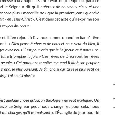
messe à la Chapelle Sainte-Marthe, le Pape est parti ce
d le Seigneur dit qu’il créera «
de nouveaux cieux et une
encore plus «
merveilleuse
» que la première, car «
quand le
fait » en Jésus-Christ
». C’est dans cet acte qu’il exprime son
 à propos de nous
».
 et il s’en réjouit à l’avance, comme quand un fiancé rêve
ont. «
Dieu pense à chacun de nous et nous veut du bien, il
ager avec nous. C’est pour cela que le Seigneur veut nous « re-
 faire triompher la joie.
» Ces rêves de Dieu sont
les rêves
peuple. » Cet amour se manifeste quand Il dit à son peuple
:
 grand, le plus puissant. Je t’ai choisi car tu es le plus petit de
 je t’ai choisi ainsi
. »
c’est quelque chose qu’aucun théologien ne peut expliquer. On
ie.
» Le Seigneur peut nous changer et pour cela, nous
t me changer, qu’Il est puissant
». L’Évangile du jour pour le