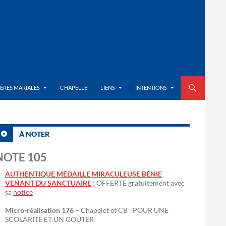
ALLER AU CON
IÈRES MARIALES
CHAPELLE
LIENS
INTENTIONS
À NOTER
NOTE 105
AUTHENTIQUE MÉDAILLE MIRACULEUSE BÉNIE
VENANT DU SANCTUAIRE
: OFFERTE gratuitement avec
sa
notice
Micro-réalisation 176
– Chapelet et CB : POUR UNE
SCOLARITÉ ET UN GOÛTER