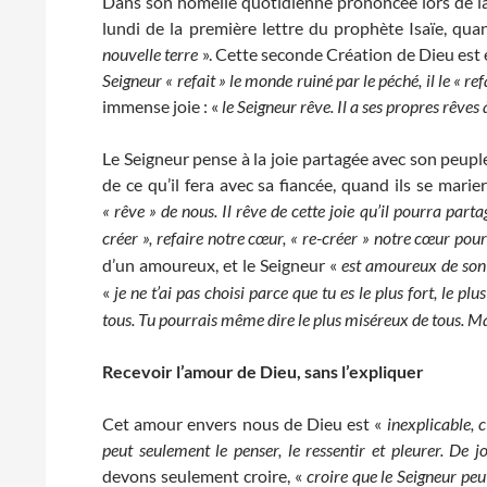
Dans son homélie quotidienne prononcée lors de la 
lundi de la première lettre du prophète Isaïe, quan
nouvelle terre
». Cette seconde Création de Dieu est 
Seigneur « refait » le monde ruiné par le péché, il le « re
immense joie : «
le Seigneur rêve. Il a ses propres rêves
Le Seigneur pense à la joie partagée avec son peuple
de ce qu’il fera avec sa fiancée, quand ils se marier
« rêve » de nous. Il rêve de cette joie qu’il pourra part
créer », refaire notre cœur, « re-créer » notre cœur pour
d’un amoureux, et le Seigneur «
est amoureux de son 
«
je ne t’ai pas choisi parce que tu es le plus fort, le plus
tous. Tu pourrais même dire le plus miséreux de tous. Mais
Recevoir l’amour de Dieu, sans l’expliquer
Cet amour envers nous de Dieu est «
inexplic
able, 
peut seulement le penser, le ressentir et pleurer. De jo
devons seulement croire, «
croire que le Seigneur peu