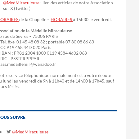
@MedMiraculeuse
: lien des articles de notre Association
sur X (Twitter)
ORAIRES
de la Chapelle –
HORAIRES
à 15h30 le vendredi.
ssociation de la Médaille Miraculeuse
5 rue de Sèvres • 75006 PARIS
 Tél. fixe 01 45 48 08 32 ; portable 07 80 08 86 63
 CCP19 458 44D 020 Paris
 IBAN : FR81 2004 1000 0119 4584 4d02 068
 BIC : PSSTFRPPPAR
 ass.medaillemir@wanadoo.fr
otre service téléphonique normalement est à votre écoute
u lundi au vendredi de 9h à 11h40 et de 14h00 à 17h45, sauf
ours fériés.
OUS SUIVRE
@MedMiraculeuse