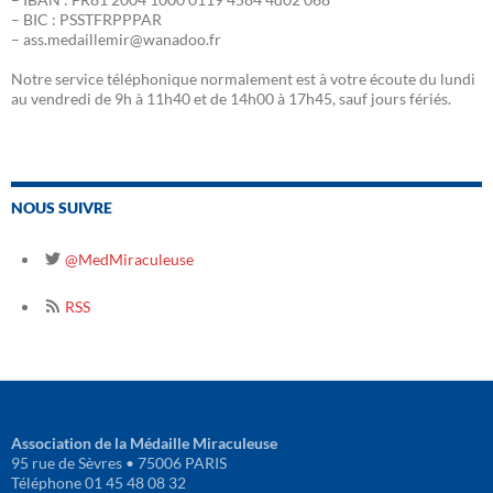
– BIC : PSSTFRPPPAR
– ass.medaillemir@wanadoo.fr
Notre service téléphonique normalement est à votre écoute du lundi
au vendredi de 9h à 11h40 et de 14h00 à 17h45, sauf jours fériés.
NOUS SUIVRE
@MedMiraculeuse
RSS
Association de la Médaille Miraculeuse
95 rue de Sèvres • 75006 PARIS
Téléphone 01 45 48 08 32