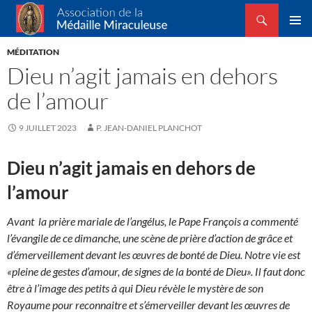
Recherche
Association de la Médaille Miraculeuse
ALLER
MENU
AU
MÉDITATION
PRINCI
CONTENU
Dieu n’agit jamais en dehors
de l’amour
9 JUILLET 2023
P. JEAN-DANIEL PLANCHOT
Dieu n’agit jamais en dehors de
l’amour
Avant la prière mariale de l’angélus, le Pape François a commenté
l’évangile de ce dimanche, une scène de prière d’action de grâce et
d’émerveillement devant les œuvres de bonté de Dieu. Notre vie est
«pleine de gestes d’amour, de signes de la bonté de Dieu». Il faut donc
être à l’image des petits à qui Dieu révèle le mystère de son
Royaume pour reconnaitre et s’émerveiller devant les œuvres de