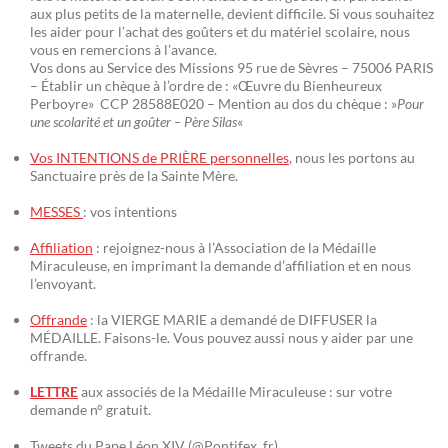
aux plus petits de la maternelle, devient difficile. Si vous souhaitez
les aider pour l’achat des goûters et du matériel scolaire, nous
vous en remercions à l’avance.
Vos dons au Service des Missions 95 rue de Sèvres – 75006 PARIS
– Établir un chèque à l’ordre de : «Œuvre du Bienheureux
Perboyre» CCP 28588E020 – Mention au dos du chèque : »
Pour
une scolarité et un goûter – Père Silas
«
Vos INTENTIONS de PRIÈRE personnelles
, nous les portons au
Sanctuaire près de la Sainte Mère.
MESSES
: vos intentions
Affiliation
: rejoignez-nous à l’Association de la Médaille
Miraculeuse, en imprimant la demande d’affiliation et en nous
l’envoyant.
Offrande
: la VIERGE MARIE a demandé de DIFFUSER la
MÉDAILLE. Faisons-le. Vous pouvez aussi nous y aider par une
offrande.
LETTRE
aux associés de la Médaille Miraculeuse : sur votre
demande n° gratuit.
Tweets du Pape Léon XIV (@Pontifex_fr)