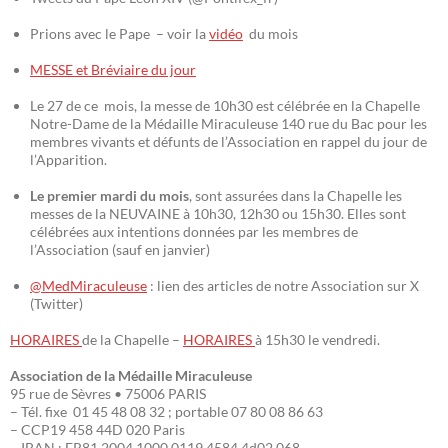
Prions avec le Pape – voir la
vidéo
du mois
MESSE et Bréviaire du jour
Le 27 de ce mois, la messe de 10h30 est célébrée en la Chapelle
Notre-Dame de la Médaille Miraculeuse 140 rue du Bac pour les
membres vivants et défunts de l’Association en rappel du jour de
l’Apparition.
Le premier mardi du mois
, sont assurées dans la Chapelle les
messes de la NEUVAINE à 10h30, 12h30 ou 15h30. Elles sont
célébrées aux intentions données par les membres de
l’Association (sauf en janvier)
@MedMiraculeuse
: lien des articles de notre Association sur X
(Twitter)
HORAIRES
de la Chapelle –
HORAIRES
à 15h30 le vendredi.
Association de la Médaille Miraculeuse
95 rue de Sèvres • 75006 PARIS
– Tél. fixe 01 45 48 08 32 ; portable 07 80 08 86 63
– CCP19 458 44D 020 Paris
– IBAN : FR81 2004 1000 0119 4584 4d02 068