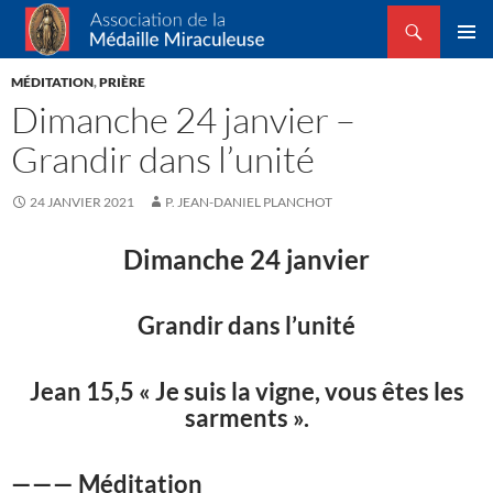
Recherche
Association de la Médaille Miraculeuse
ALLER
MENU
AU
MÉDITATION
,
PRIÈRE
PRINCI
CONTENU
Dimanche 24 janvier –
Grandir dans l’unité
24 JANVIER 2021
P. JEAN-DANIEL PLANCHOT
Dimanche 24 janvier
Grandir dans l’unité
Jean 15,5 « Je suis la vigne, vous êtes les
sarments ».
——— Méditation