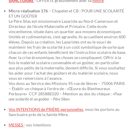
SANCTUAIRE
: OFFERTE gratuitement avec sa
notice
Micro-réalisation 176
– Chapelet et CB : POUR UNE SCOLARITÉ
ET UN GOÛTER
Le Père Silas est missionnaire Lazariste au Nord-Cameroun et
Directeur de l’école Maternelle et Primaire. Cette école
vincentienne, située dans un quartier aux moyens économiques
limités et rudimentaires, s’est agrandie. Ils accueillent environ 600
élèves. Depuis sa création, les Lazaristes ont eu le souci de
maintenir les frais de scolarité à un coût symbolique de sorte que
chacun de ces enfants bénéficient de l’instruction scolaire de base.
Avec la crise économique, les choses se compliquent. Offrir à la
fois le matériel scolaire convenable et un goûter, en particulier
aux plus petits de la maternelle, devient difficile. Si vous souhaitez
les aider pour l’achat des goûters et du matériel scolaire, nous
vous en remercions à l’avance.
Vos dons au Service des Missions 95 rue de Sèvres – 75006 PARIS
– Établir un chèque à l’ordre de : «Œuvre du Bienheureux
Perboyre» CCP 28588E020 – Mention au dos du chèque : »
Pour
une scolarité et un goûter – Père Silas
«
Vos INTENTIONS de PRIÈRE personnelles
, nous les portons au
Sanctuaire près de la Sainte Mère.
MESSES
: vos intentions