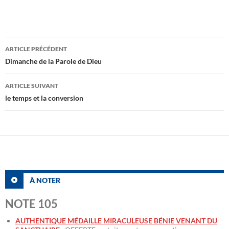
Navigation
ARTICLE PRÉCÉDENT
des
Dimanche de la Parole de Dieu
articles
ARTICLE SUIVANT
le temps et la conversion
À NOTER
NOTE 105
AUTHENTIQUE MÉDAILLE MIRACULEUSE BÉNIE VENANT DU