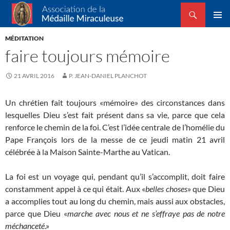
Recherche
Association de la Médaille Miraculeuse
ALLER
MENU
AU
MÉDITATION
PRINCI
CONTENU
faire toujours mémoire
21 AVRIL 2016
P. JEAN-DANIEL PLANCHOT
Un chrétien fait toujours «mémoire» des circonstances dans
lesquelles Dieu s’est fait présent dans sa vie, parce que cela
renforce le chemin de la foi. C’est l’idée centrale de l’homélie du
Pape François lors de la messe de ce jeudi matin 21 avril
célébrée à la Maison Sainte-Marthe au Vatican.
La foi est un voyage qui, pendant qu’il s’accomplit, doit faire
constamment appel à ce qui était. Aux «
belles choses
» que Dieu
a accomplies tout au long du chemin, mais aussi aux obstacles,
parce que Dieu «
marche avec nous et ne s’effraye pas de notre
méchanceté
.»