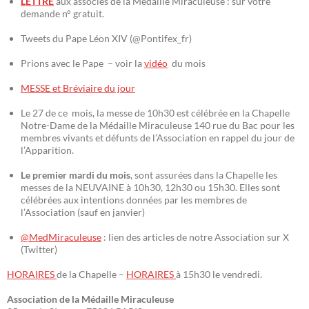
LETTRE
aux associés de la Médaille Miraculeuse : sur votre
demande n° gratuit.
Tweets du Pape Léon XIV (@Pontifex_fr)
Prions avec le Pape – voir la
vidéo
du mois
MESSE et Bréviaire du jour
Le 27 de ce mois, la messe de 10h30 est célébrée en la Chapelle
Notre-Dame de la Médaille Miraculeuse 140 rue du Bac pour les
membres vivants et défunts de l’Association en rappel du jour de
l’Apparition.
Le premier mardi du mois
, sont assurées dans la Chapelle les
messes de la NEUVAINE à 10h30, 12h30 ou 15h30. Elles sont
célébrées aux intentions données par les membres de
l’Association (sauf en janvier)
@MedMiraculeuse
: lien des articles de notre Association sur X
(Twitter)
HORAIRES
de la Chapelle –
HORAIRES
à 15h30 le vendredi.
Association de la Médaille Miraculeuse