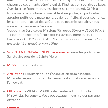
chacun de ces enfants bénéficient de l’instruction scolaire de base.
Avec la crise économique, les choses se compliquent. Offrir à la
fois le matériel scolaire convenable et un goûter, en particulier
aux plus petits de la maternelle, devient difficile. Si vous souhaitez
les aider pour l’achat des goûters et du matériel scolaire, nous
vous en remercions à l’avance.
Vos dons au Service des Missions 95 rue de Sèvres – 75006 PARIS
– Établir un chèque à l’ordre de : «Œuvre du Bienheureux
Perboyre» CCP 28588E020 – Mention au dos du chèque : »
Pour
une scolarité et un goûter – Père Silas
«
Vos INTENTIONS de PRIÈRE personnelles
, nous les portons au
Sanctuaire près de la Sainte Mère.
MESSES
: vos intentions
Affiliation
: rejoignez-nous à l’Association de la Médaille
Miraculeuse, en imprimant la demande d’affiliation et en nous
l’envoyant.
Offrande
: la VIERGE MARIE a demandé de DIFFUSER la
MÉDAILLE. Faisons-le. Vous pouvez aussi nous y aider par une
offrande.