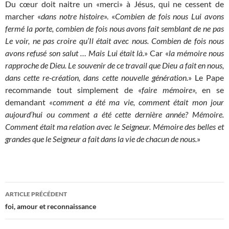
Du cœur doit naitre un «merci» à Jésus, qui ne cessent de
marcher «
dans notre histoire
». «
Combien de fois
nous Lui avons
fermé la porte, combien de fois nous avons fait semblant de ne pas
Le voir, ne pas croire qu’Il était avec nous. Combien de fois nous
avons refusé son salut … Mais Lui était là.
» Car «
la mémoire nous
rapproche de Dieu. Le souvenir de ce travail que Dieu a fait en nous,
dans cette re-création, dans cette nouvelle génération.
» Le Pape
recommande tout simplement de «
faire mémoire»,
en se
demandant
«comment a été ma vie, comment était mon jour
aujourd’hui ou comment a été cette dernière année? Mémoire.
Comment était ma relation avec le Seigneur. Mémoire des belles et
grandes que le Seigneur a fait dans la vie de chacun de nous.
»
Navigation
ARTICLE PRÉCÉDENT
des
foi, amour et reconnaissance
articles