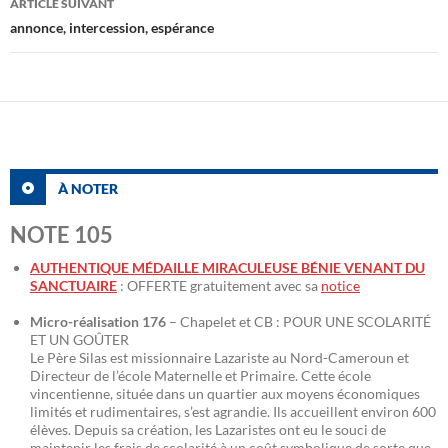
ARTICLE SUIVANT
annonce, intercession, espérance
À NOTER
NOTE 105
AUTHENTIQUE MÉDAILLE MIRACULEUSE BÉNIE VENANT DU
SANCTUAIRE
: OFFERTE gratuitement avec sa
notice
Micro-réalisation 176
– Chapelet et CB : POUR UNE SCOLARITÉ
ET UN GOÛTER
Le Père Silas est missionnaire Lazariste au Nord-Cameroun et
Directeur de l’école Maternelle et Primaire. Cette école
vincentienne, située dans un quartier aux moyens économiques
limités et rudimentaires, s’est agrandie. Ils accueillent environ 600
élèves. Depuis sa création, les Lazaristes ont eu le souci de
maintenir les frais de scolarité à un coût symbolique de sorte que