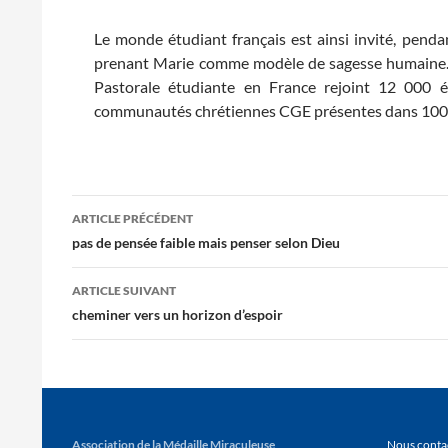
Le monde étudiant français est ainsi invité, penda
prenant Marie comme modèle de sagesse humaine. 
Pastorale étudiante en France rejoint 12 000 
communautés chrétiennes CGE présentes dans 100 vi
Navigation
ARTICLE PRÉCÉDENT
des
pas de pensée faible mais penser selon Dieu
articles
ARTICLE SUIVANT
cheminer vers un horizon d’espoir
Association de la Médaille Miraculeuse
Nous conta