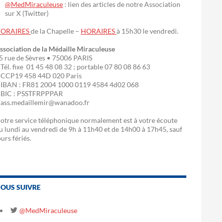
@MedMiraculeuse
: lien des articles de notre Association
sur X (Twitter)
ORAIRES
de la Chapelle –
HORAIRES
à 15h30 le vendredi.
ssociation de la Médaille Miraculeuse
5 rue de Sèvres • 75006 PARIS
 Tél. fixe 01 45 48 08 32 ; portable 07 80 08 86 63
 CCP19 458 44D 020 Paris
 IBAN : FR81 2004 1000 0119 4584 4d02 068
 BIC : PSSTFRPPPAR
 ass.medaillemir@wanadoo.fr
otre service téléphonique normalement est à votre écoute
u lundi au vendredi de 9h à 11h40 et de 14h00 à 17h45, sauf
ours fériés.
OUS SUIVRE
@MedMiraculeuse