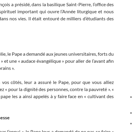
is a présidé, dans la basilique Saint-Pierre, l’office des
pirituel important qui ouvre l’Année liturgique et nous
ns nos vies. Il était entouré de milliers d’étudiants des
lie, le Pape a demandé aux jeunes universitaires, forts du
» et une « audace évangélique » pour aller de l’avant afin
rains ».
 vos côtés, leur a assuré le Pape, pour que vous alliez
ez « pour la dignité des personnes, contre la pauvreté ». «
ape les a ainsi appelés à y faire face en « cultivant des
nesse
ar l’ennui », le Pape leur a demandé de ne pas se faire «