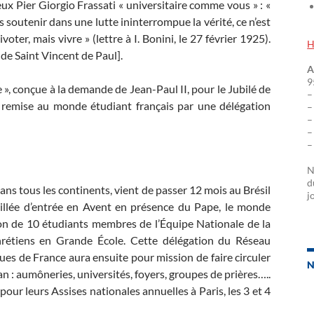
ux Pier Giorgio Frassati « universitaire comme vous » : «
s soutenir dans une lutte ininterrompue la vérité, ce n’est
oter, mais vivre » (lettre à I. Bonini, le 27 février 1925).
H
 de Saint Vincent de Paul].
A
9
e », conçue à la demande de Jean-Paul II, pour le Jubilé de
–
é remise au monde étudiant français par une délégation
–
–
–
–
N
d
dans tous les continents, vient de passer 12 mois au Brésil
j
eillée d’entrée en Avent en présence du Pape, le monde
ion de 10 étudiants membres de l’Équipe Nationale de la
hrétiens en Grande École. Cette délégation du Réseau
es de France aura ensuite pour mission de faire circuler
N
an : aumôneries, universités, foyers, groupes de prières…..
our leurs Assises nationales annuelles à Paris, les 3 et 4