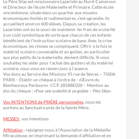
Le Père Silas est missionnaire Lazariste au Nord-Cameroun
et Directeur de l’école Maternelle et Primaire. Cette école
vincentienne, située dans un quartier aux moyens
économiques limités et rudimentaires, s’est agrandie. Ils
accueillent environ 600 élèves. Depuis sa création, les
Lazaristes ont eu le souci de maintenir les frais de scolarité
à un coût symbolique de sorte que chacun de ces enfants
bénéficient de l’instruction scolaire de base. Avec la crise
économique, les choses se compliquent. Offrir à la fois le
matériel scolaire convenable et un goûter, en particulier
aux plus petits de la maternelle, devient difficile. Si vous
souhaitez les aider pour l’achat des goûters et du matériel
scolaire, nous vous en remercions à l’avance.
Vos dons au Service des Missions 95 rue de Sèvres – 75006
PARIS – Établir un chèque à l’ordre de : «Œuvre du
Bienheureux Perboyre» CCP 28588E020 – Mention au
dos du chèque : »
Pour une scolarité et un goûter – Père Silas
«
Vos INTENTIONS de PRIÈRE personnelles
, nous les
portons au Sanctuaire près de la Sainte Mère.
MESSES
: vos intentions
Affiliation
: rejoignez-nous à l’Association de la Médaille
Miraculeuse, en imprimant la demande d’affiliation et en