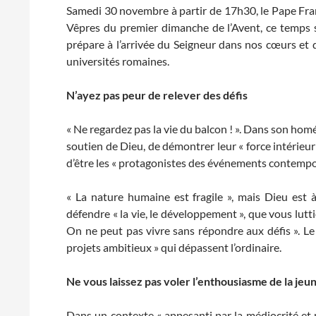
Samedi 30 novembre à partir de 17h30, le Pape Franço
Vêpres du premier dimanche de l’Avent, ce temps s
prépare à l’arrivée du Seigneur dans nos cœurs et da
universités romaines.
N’ayez pas peur de relever des défis
« Ne regardez pas la vie du balcon ! ». Dans son homé
soutien de Dieu, de démontrer leur « force intérieur 
d’être les « protagonistes des événements contempo
« La nature humaine est fragile », mais Dieu est à
défendre « la vie, le développement », que vous lutti
On ne peut pas vivre sans répondre aux défis ». Le p
projets ambitieux » qui dépassent l’ordinaire.
Ne vous laissez pas voler l’enthousiasme de la jeu
Dans un contexte « appesanti par la médiocrité et p