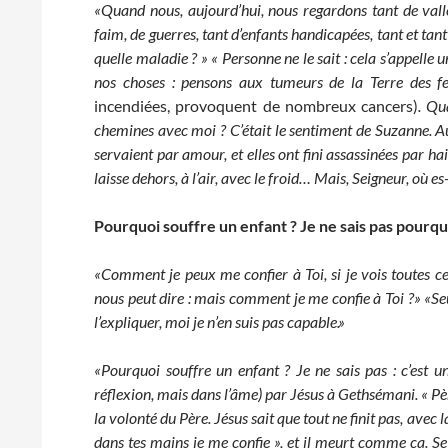
«Quand nous, aujourd’hui, nous regardons tant de vallé
faim, de guerres, tant d’enfants handicapées, tant et ta
quelle maladie ? » « Personne ne le sait : cela s’appelle
nos choses : pensons aux tumeurs de la Terre des 
incendiées, provoquent de nombreux cancers)
. Qu
chemines avec moi ? C’était le sentiment de Suzanne. Aus
servaient par amour, et elles ont fini assassinées par ha
laisse dehors, à l’air, avec le froid… Mais, Seigneur, où es
Pourquoi souffre un enfant ? Je ne sais pas pourquo
«Comment je peux me confier à Toi,
si je vois toutes 
nous peut dire : mais comment je me confie à Toi ?»
«Se
l’expliquer, moi je n’en suis pas capable.»
«Pourquoi souffre un enfant ? Je ne sais pas : c’est u
réflexion, mais dans l’âme) par Jésus à Gethsémani. « Père,
la volonté du Père. Jésus sait que tout ne finit pas, avec 
dans tes mains je me confie », et il meurt comme ça. S