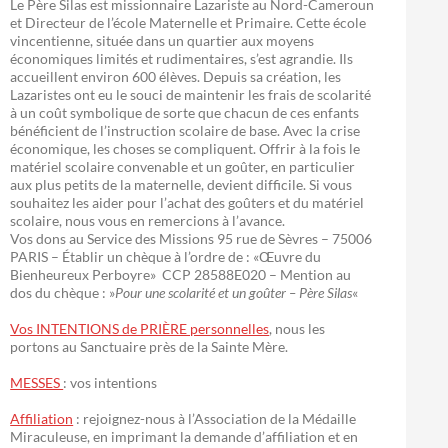
Le Père Silas est missionnaire Lazariste au Nord-Cameroun
et Directeur de l’école Maternelle et Primaire. Cette école
vincentienne, située dans un quartier aux moyens
économiques limités et rudimentaires, s’est agrandie. Ils
accueillent environ 600 élèves. Depuis sa création, les
Lazaristes ont eu le souci de maintenir les frais de scolarité
à un coût symbolique de sorte que chacun de ces enfants
bénéficient de l’instruction scolaire de base. Avec la crise
économique, les choses se compliquent. Offrir à la fois le
matériel scolaire convenable et un goûter, en particulier
aux plus petits de la maternelle, devient difficile. Si vous
souhaitez les aider pour l’achat des goûters et du matériel
scolaire, nous vous en remercions à l’avance.
Vos dons au Service des Missions 95 rue de Sèvres – 75006
PARIS – Établir un chèque à l’ordre de : «Œuvre du
Bienheureux Perboyre» CCP 28588E020 – Mention au
dos du chèque : »
Pour une scolarité et un goûter – Père Silas
«
Vos INTENTIONS de PRIÈRE personnelles
, nous les
portons au Sanctuaire près de la Sainte Mère.
MESSES
: vos intentions
Affiliation
: rejoignez-nous à l’Association de la Médaille
Miraculeuse, en imprimant la demande d’affiliation et en