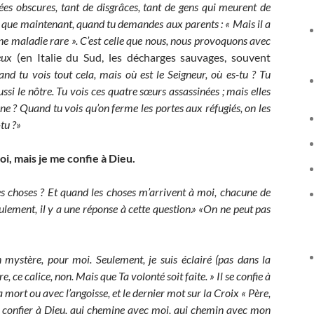
es obscures, tant de disgrâces, tant de gens qui meurent de
nt que maintenant, quand tu demandes aux parents : « Mais il a
 une maladie rare ». C’est celle que nous, nous provoquons avec
feux
(en Italie du Sud, les décharges sauvages, souvent
and tu vois tout cela, mais où est le Seigneur, où es-tu ? Tu
si le nôtre. Tu vois ces quatre sœurs assassinées ; mais elles
ine ? Quand tu vois qu’on ferme les portes aux réfugiés, on les
-tu ?»
i, mais je me confie à Dieu.
ces choses ? Et quand les choses m’arrivent à moi, chacune de
ulement, il y a une réponse à cette question.»
«On ne peut pas
n mystère, pour moi. Seulement, je suis éclairé (pas dans la
 ce calice, non. Mais que Ta volonté soit faite. » Il se confie à
la mort ou avec l’angoisse, et le dernier mot sur la Croix « Père,
e confier à Dieu, qui chemine avec moi, qui chemin avec mon