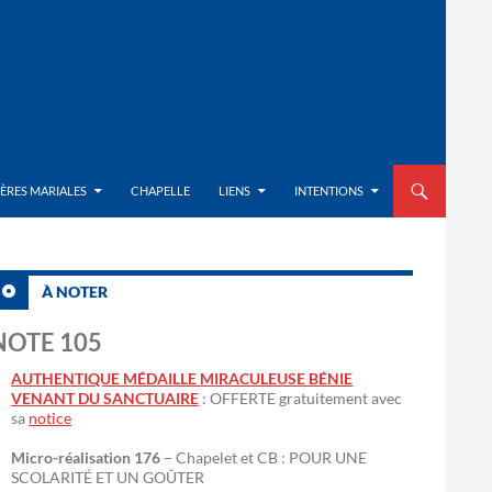
ALLER AU CON
IÈRES MARIALES
CHAPELLE
LIENS
INTENTIONS
À NOTER
NOTE 105
AUTHENTIQUE MÉDAILLE MIRACULEUSE BÉNIE
VENANT DU SANCTUAIRE
: OFFERTE gratuitement avec
sa
notice
Micro-réalisation 176
– Chapelet et CB : POUR UNE
SCOLARITÉ ET UN GOÛTER