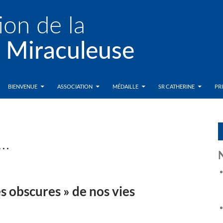
BIENVENUE
ASSOCIATION
MÉDAILLE
SR CATHERINE
PR
u…
s obscures » de nos vies