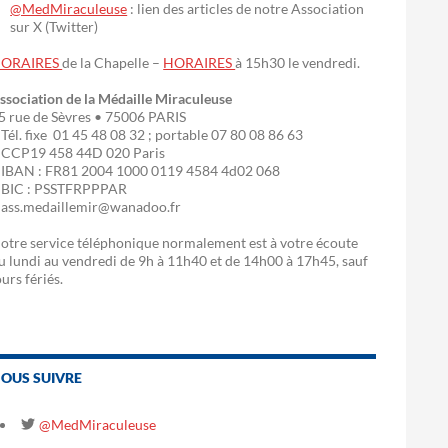
@MedMiraculeuse
: lien des articles de notre Association
sur X (Twitter)
ORAIRES
de la Chapelle –
HORAIRES
à 15h30 le vendredi.
ssociation de la Médaille Miraculeuse
5 rue de Sèvres • 75006 PARIS
 Tél. fixe 01 45 48 08 32 ; portable 07 80 08 86 63
 CCP19 458 44D 020 Paris
 IBAN : FR81 2004 1000 0119 4584 4d02 068
 BIC : PSSTFRPPPAR
 ass.medaillemir@wanadoo.fr
otre service téléphonique normalement est à votre écoute
u lundi au vendredi de 9h à 11h40 et de 14h00 à 17h45, sauf
ours fériés.
OUS SUIVRE
@MedMiraculeuse