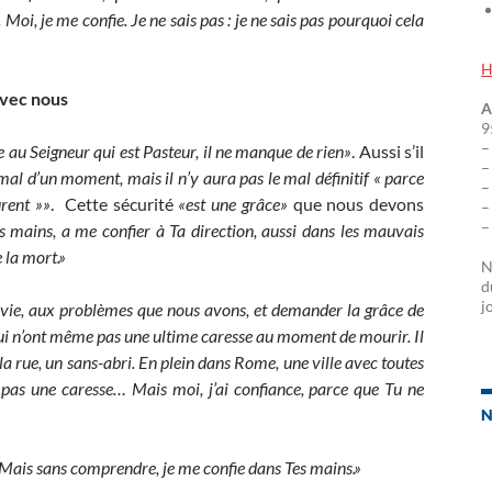
. Moi, je me confie. Je ne sais pas : je ne sais pas pourquoi cela
H
 avec nous
A
9
–
ie au Seigneur qui est Pasteur, il ne manque de rien»
. Aussi s’il
–
 mal d’un moment, mais il n’y aura pas le mal définitif « parce
–
rent »»
. Cette sécurité
«est une grâce»
que nous devons
–
–
 mains, a me confier à Ta direction, aussi dans les mauvais
la mort.»
N
d
j
e vie, aux problèmes que nous avons, et demander la grâce de
qui n’ont même pas une ultime caresse au moment de mourir. Il
ns la rue, un sans-abri. En plein dans Rome, une ville avec toutes
 pas une caresse… Mais moi, j’ai confiance, parce que Tu ne
N
. Mais sans comprendre, je me confie dans Tes mains.»