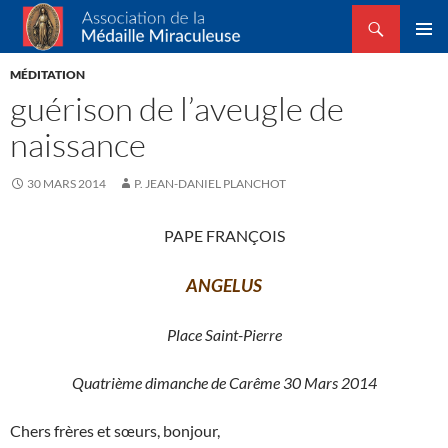
Recherche
Association de la Médaille Miraculeuse
ALLER
MENU
AU
MÉDITATION
PRINCI
CONTENU
guérison de l’aveugle de
naissance
30 MARS 2014
P. JEAN-DANIEL PLANCHOT
PAPE FRANÇOIS
ANGELUS
Place Saint-Pierre
Quatrième dimanche de Carême 30 Mars 2014
Chers frères et sœurs, bonjour,