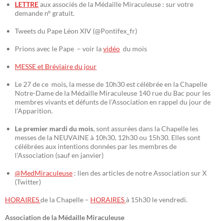
LETTRE
aux associés de la Médaille Miraculeuse : sur votre
demande n° gratuit.
Tweets du Pape Léon XIV (@Pontifex_fr)
Prions avec le Pape – voir la
vidéo
du mois
MESSE et Bréviaire du jour
Le 27 de ce mois, la messe de 10h30 est célébrée en la Chapelle
Notre-Dame de la Médaille Miraculeuse 140 rue du Bac pour les
membres vivants et défunts de l’Association en rappel du jour de
l’Apparition.
Le premier mardi du mois
, sont assurées dans la Chapelle les
messes de la NEUVAINE à 10h30, 12h30 ou 15h30. Elles sont
célébrées aux intentions données par les membres de
l’Association (sauf en janvier)
@MedMiraculeuse
: lien des articles de notre Association sur X
(Twitter)
HORAIRES
de la Chapelle –
HORAIRES
à 15h30 le vendredi.
Association de la Médaille Miraculeuse