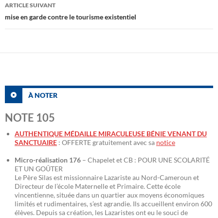
articles
ARTICLE SUIVANT
mise en garde contre le tourisme existentiel
À NOTER
NOTE 105
AUTHENTIQUE MÉDAILLE MIRACULEUSE BÉNIE VENANT DU
SANCTUAIRE
: OFFERTE gratuitement avec sa
notice
Micro-réalisation 176
– Chapelet et CB : POUR UNE SCOLARITÉ
ET UN GOÛTER
Le Père Silas est missionnaire Lazariste au Nord-Cameroun et
Directeur de l’école Maternelle et Primaire. Cette école
vincentienne, située dans un quartier aux moyens économiques
limités et rudimentaires, s’est agrandie. Ils accueillent environ 600
élèves. Depuis sa création, les Lazaristes ont eu le souci de