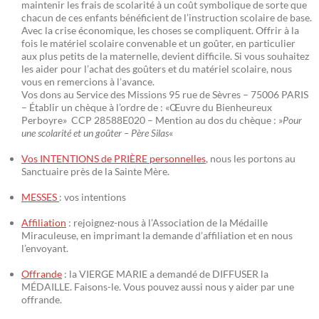
maintenir les frais de scolarité à un coût symbolique de sorte que
chacun de ces enfants bénéficient de l’instruction scolaire de base.
Avec la crise économique, les choses se compliquent. Offrir à la
fois le matériel scolaire convenable et un goûter, en particulier
aux plus petits de la maternelle, devient difficile. Si vous souhaitez
les aider pour l’achat des goûters et du matériel scolaire, nous
vous en remercions à l’avance.
Vos dons au Service des Missions 95 rue de Sèvres – 75006 PARIS
– Établir un chèque à l’ordre de : «Œuvre du Bienheureux
Perboyre» CCP 28588E020 – Mention au dos du chèque : »
Pour
une scolarité et un goûter – Père Silas
«
Vos INTENTIONS de PRIÈRE personnelles
, nous les portons au
Sanctuaire près de la Sainte Mère.
MESSES
: vos intentions
Affiliation
: rejoignez-nous à l’Association de la Médaille
Miraculeuse, en imprimant la demande d’affiliation et en nous
l’envoyant.
Offrande
: la VIERGE MARIE a demandé de DIFFUSER la
MÉDAILLE. Faisons-le. Vous pouvez aussi nous y aider par une
offrande.