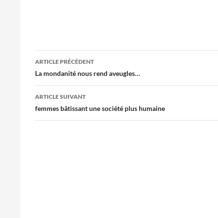
Navigation
ARTICLE PRÉCÉDENT
des
La mondanité nous rend aveugles…
articles
ARTICLE SUIVANT
femmes bâtissant une société plus humaine