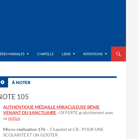
ALLER AU CON
IÈRES MARIALES
CHAPELLE
LIENS
INTENTIONS
À NOTER
NOTE 105
AUTHENTIQUE MÉDAILLE MIRACULEUSE BÉNIE
VENANT DU SANCTUAIRE
: OFFERTE gratuitement avec
sa
notice
Micro-réalisation 176
– Chapelet et CB : POUR UNE
SCOLARITÉ ET UN GOÛTER