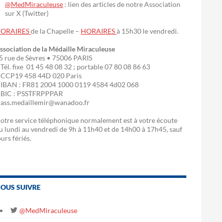
@MedMiraculeuse
: lien des articles de notre Association
sur X (Twitter)
ORAIRES
de la Chapelle –
HORAIRES
à 15h30 le vendredi.
ssociation de la Médaille Miraculeuse
5 rue de Sèvres • 75006 PARIS
 Tél. fixe 01 45 48 08 32 ; portable 07 80 08 86 63
 CCP19 458 44D 020 Paris
 IBAN : FR81 2004 1000 0119 4584 4d02 068
 BIC : PSSTFRPPPAR
 ass.medaillemir@wanadoo.fr
otre service téléphonique normalement est à votre écoute
u lundi au vendredi de 9h à 11h40 et de 14h00 à 17h45, sauf
ours fériés.
OUS SUIVRE
@MedMiraculeuse