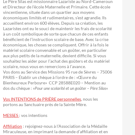
Le Père Silas est missionnaire Lazariste au Nord-Cameroun
et Directeur de l’école Maternelle et Primaire. Cette école
vincentienne, située dans un quartier aux moyens
économiques limités et rudimentaires, s’est agrandie. Ils
accueillent environ 600 élèves. Depuis sa création, les
Lazaristes ont eu le souci de maintenir les frais de scolarité
à un coût symbolique de sorte que chacun de ces enfants
bénéficient de l’instruction scolaire de base. Avec la crise
économique, les choses se compliquent. Offrir à la fois le
matériel scolaire convenable et un goûter, en particulier
aux plus petits de la maternelle, devient difficile. Si vous
souhaitez les aider pour l’achat des goûters et du matériel
scolaire, nous vous en remercions à l’avance.
Vos dons au Service des Missions 95 rue de Sèvres – 75006
PARIS – Établir un chèque à l’ordre de : «Œuvre du
Bienheureux Perboyre» CCP 28588E020 – Mention au
dos du chèque : »
Pour une scolarité et un goûter – Père Silas
«
Vos INTENTIONS de PRIÈRE personnelles
, nous les
portons au Sanctuaire près de la Sainte Mère.
MESSES
: vos intentions
Affiliation
: rejoignez-nous à l’Association de la Médaille
Miraculeuse, en imprimant la demande d’affiliation et en