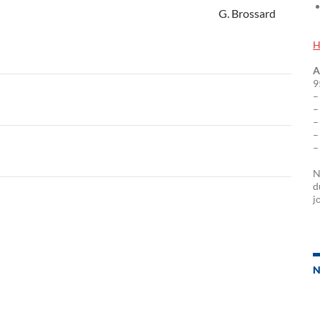
G. Brossard
H
A
9
–
–
–
–
–
N
d
j
N