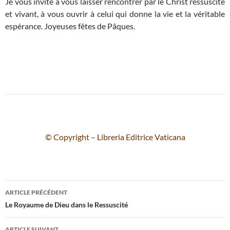
Je vous invite à vous laisser rencontrer par le Christ ressuscité
et vivant, à vous ouvrir à celui qui donne la vie et la véritable
espérance. Joyeuses fêtes de Pâques.
© Copyright – Libreria Editrice Vaticana
Navigation
ARTICLE PRÉCÉDENT
des
Le Royaume de Dieu dans le Ressuscité
articles
ARTICLE SUIVANT