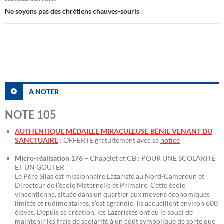
Ne soyons pas des chrétiens chauves-souris
À NOTER
NOTE 105
AUTHENTIQUE MÉDAILLE MIRACULEUSE BÉNIE VENANT DU
SANCTUAIRE
: OFFERTE gratuitement avec sa
notice
Micro-réalisation 176
– Chapelet et CB : POUR UNE SCOLARITÉ
ET UN GOÛTER
Le Père Silas est missionnaire Lazariste au Nord-Cameroun et
Directeur de l’école Maternelle et Primaire. Cette école
vincentienne, située dans un quartier aux moyens économiques
limités et rudimentaires, s’est agrandie. Ils accueillent environ 600
élèves. Depuis sa création, les Lazaristes ont eu le souci de
maintenir les frais de scolarité à un coût symbolique de sorte que