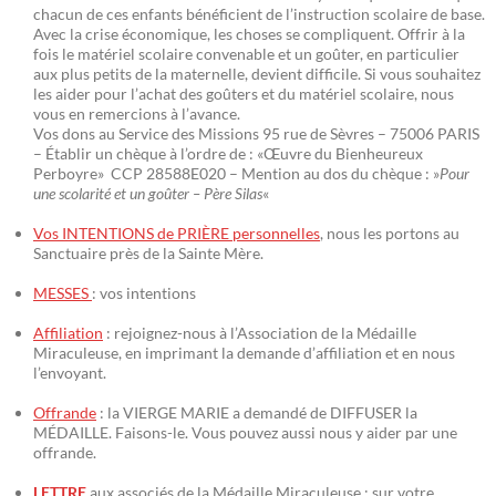
chacun de ces enfants bénéficient de l’instruction scolaire de base.
Avec la crise économique, les choses se compliquent. Offrir à la
fois le matériel scolaire convenable et un goûter, en particulier
aux plus petits de la maternelle, devient difficile. Si vous souhaitez
les aider pour l’achat des goûters et du matériel scolaire, nous
vous en remercions à l’avance.
Vos dons au Service des Missions 95 rue de Sèvres – 75006 PARIS
– Établir un chèque à l’ordre de : «Œuvre du Bienheureux
Perboyre» CCP 28588E020 – Mention au dos du chèque : »
Pour
une scolarité et un goûter – Père Silas
«
Vos INTENTIONS de PRIÈRE personnelles
, nous les portons au
Sanctuaire près de la Sainte Mère.
MESSES
: vos intentions
Affiliation
: rejoignez-nous à l’Association de la Médaille
Miraculeuse, en imprimant la demande d’affiliation et en nous
l’envoyant.
Offrande
: la VIERGE MARIE a demandé de DIFFUSER la
MÉDAILLE. Faisons-le. Vous pouvez aussi nous y aider par une
offrande.
LETTRE
aux associés de la Médaille Miraculeuse : sur votre