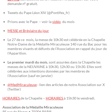
demande n° gratuit.
Tweets du Pape Léon XIV (@Pontifex_fr)
Prions avec le Pape – voir la
vidéo
du mois
MESSE et Bréviaire du jour
Le 27 de ce mois, la messe de 10h30 est célébrée en la Chapelle
Notre-Dame de la Médaille Miraculeuse 140 rue du Bac pour les
membres vivants et défunts de l’Association en rappel du jour de
l’Apparition.
Le premier mardi du mois
, sont assurées dans la Chapelle les
messes de la NEUVAINE à 10h30, 12h30 ou 15h30. Elles sont
célébrées aux intentions données par les membres de
l’Association (sauf en janvier)
@MedMiraculeuse
: lien des articles de notre Association sur X
(Twitter)
HORAIRES
de la Chapelle –
HORAIRES
à 15h30 le vendredi.
Association de la Médaille Miraculeuse
95 rue de Sèvres • 75006 PARIS