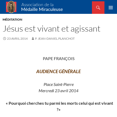
Recherche
Association de la Médaille Miraculeuse
ALLER
MENU
AU
MÉDITATION
PRINCI
CONTENU
Jésus est vivant et agissant
23 AVRIL 2014
P. JEAN-DANIEL PLANCHOT
PAPE FRANÇOIS
AUDIENCE GÉNÉRALE
Place Saint-Pierre
Mercredi 23 avril 2014
« Pourquoi cherches tu parmi les morts celui qui est vivant
?»