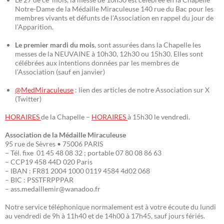
Notre-Dame de la Médaille Miraculeuse 140 rue du Bac pour les
membres vivants et défunts de l’Association en rappel du jour de
l’Apparition.
Le premier mardi du mois
, sont assurées dans la Chapelle les
messes de la NEUVAINE à 10h30, 12h30 ou 15h30. Elles sont
célébrées aux intentions données par les membres de
l’Association (sauf en janvier)
@MedMiraculeuse
: lien des articles de notre Association sur X
(Twitter)
HORAIRES
de la Chapelle –
HORAIRES
à 15h30 le vendredi.
Association de la Médaille Miraculeuse
95 rue de Sèvres • 75006 PARIS
– Tél. fixe 01 45 48 08 32 ; portable 07 80 08 86 63
– CCP19 458 44D 020 Paris
– IBAN : FR81 2004 1000 0119 4584 4d02 068
– BIC : PSSTFRPPPAR
– ass.medaillemir@wanadoo.fr
Notre service téléphonique normalement est à votre écoute du lundi
au vendredi de 9h à 11h40 et de 14h00 à 17h45, sauf jours fériés.