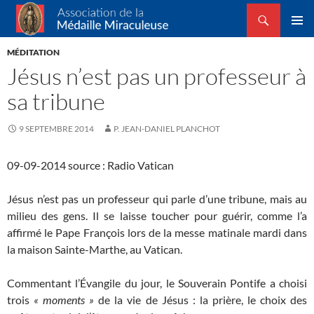
Recherche
Association de la Médaille Miraculeuse
ALLER
MENU
AU
MÉDITATION
PRINCI
CONTENU
Jésus n’est pas un professeur à
sa tribune
9 SEPTEMBRE 2014
P. JEAN-DANIEL PLANCHOT
09-09-2014 source : Radio Vatican
Jésus n’est pas un professeur qui parle d’une tribune, mais au
milieu des gens. Il se laisse toucher pour guérir, comme l’a
affirmé le Pape François lors de la messe matinale mardi dans
la maison Sainte-Marthe, au Vatican.
Commentant l’Évangile du jour, le Souverain Pontife a choisi
trois
« moments »
de la vie de Jésus : la prière, le choix des