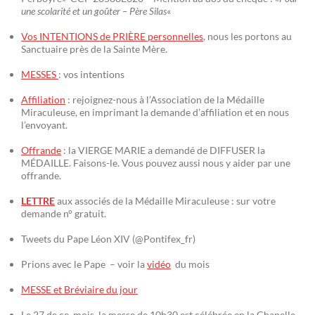
une scolarité et un goûter – Père Silas
«
Vos INTENTIONS de PRIÈRE personnelles
, nous les portons au
Sanctuaire près de la Sainte Mère.
MESSES
: vos intentions
Affiliation
: rejoignez-nous à l’Association de la Médaille
Miraculeuse, en imprimant la demande d’affiliation et en nous
l’envoyant.
Offrande
: la VIERGE MARIE a demandé de DIFFUSER la
MÉDAILLE. Faisons-le. Vous pouvez aussi nous y aider par une
offrande.
LETTRE
aux associés de la Médaille Miraculeuse : sur votre
demande n° gratuit.
Tweets du Pape Léon XIV (@Pontifex_fr)
Prions avec le Pape – voir la
vidéo
du mois
MESSE et Bréviaire du jour
Le 27 de ce mois, la messe de 10h30 est célébrée en la Chapelle