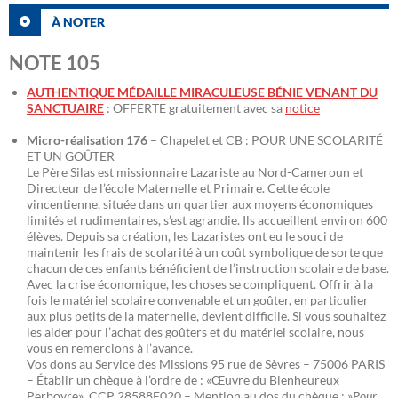
À NOTER
NOTE 105
AUTHENTIQUE MÉDAILLE MIRACULEUSE BÉNIE VENANT DU
SANCTUAIRE
: OFFERTE gratuitement avec sa
notice
Micro-réalisation 176
– Chapelet et CB : POUR UNE SCOLARITÉ
ET UN GOÛTER
Le Père Silas est missionnaire Lazariste au Nord-Cameroun et
Directeur de l’école Maternelle et Primaire. Cette école
vincentienne, située dans un quartier aux moyens économiques
limités et rudimentaires, s’est agrandie. Ils accueillent environ 600
élèves. Depuis sa création, les Lazaristes ont eu le souci de
maintenir les frais de scolarité à un coût symbolique de sorte que
chacun de ces enfants bénéficient de l’instruction scolaire de base.
Avec la crise économique, les choses se compliquent. Offrir à la
fois le matériel scolaire convenable et un goûter, en particulier
aux plus petits de la maternelle, devient difficile. Si vous souhaitez
les aider pour l’achat des goûters et du matériel scolaire, nous
vous en remercions à l’avance.
Vos dons au Service des Missions 95 rue de Sèvres – 75006 PARIS
– Établir un chèque à l’ordre de : «Œuvre du Bienheureux
Perboyre» CCP 28588E020 – Mention au dos du chèque : »
Pour