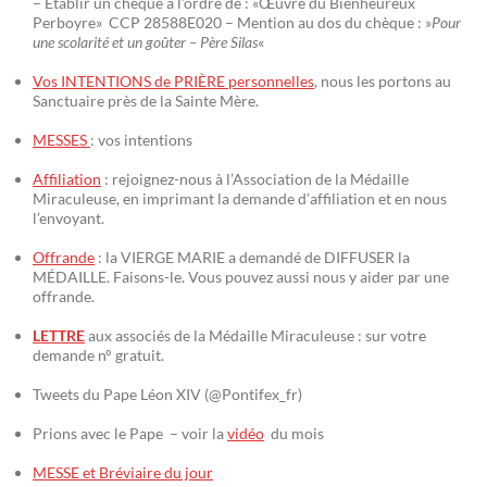
– Établir un chèque à l’ordre de : «Œuvre du Bienheureux
Perboyre» CCP 28588E020 – Mention au dos du chèque : »
Pour
une scolarité et un goûter – Père Silas
«
Vos INTENTIONS de PRIÈRE personnelles
, nous les portons au
Sanctuaire près de la Sainte Mère.
MESSES
: vos intentions
Affiliation
: rejoignez-nous à l’Association de la Médaille
Miraculeuse, en imprimant la demande d’affiliation et en nous
l’envoyant.
Offrande
: la VIERGE MARIE a demandé de DIFFUSER la
MÉDAILLE. Faisons-le. Vous pouvez aussi nous y aider par une
offrande.
LETTRE
aux associés de la Médaille Miraculeuse : sur votre
demande n° gratuit.
Tweets du Pape Léon XIV (@Pontifex_fr)
Prions avec le Pape – voir la
vidéo
du mois
MESSE et Bréviaire du jour