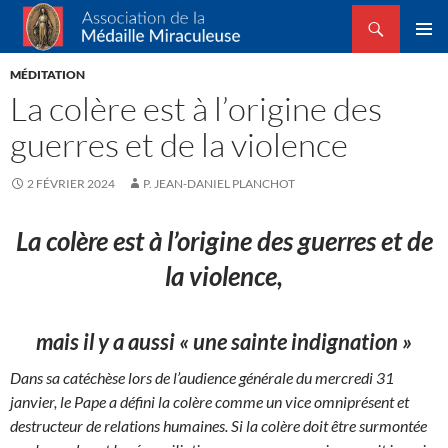
Recherche
Association de la Médaille Miraculeuse
ALLER
MENU
AU
MÉDITATION
PRINCI
CONTENU
La colère est à l’origine des
guerres et de la violence
2 FÉVRIER 2024
P. JEAN-DANIEL PLANCHOT
La colère est à l’origine des guerres et de
la violence,
mais il y a aussi « une sainte indignation »
Dans sa catéchèse lors de l’audience générale du mercredi 31
janvier, le Pape a défini la colère comme un vice omniprésent et
destructeur de relations humaines. Si la colère doit être surmontée