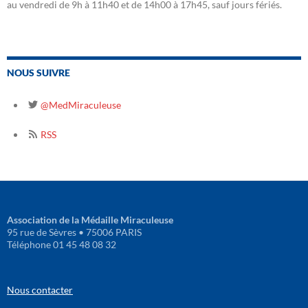
au vendredi de 9h à 11h40 et de 14h00 à 17h45, sauf jours fériés.
NOUS SUIVRE
@MedMiraculeuse
RSS
Association de la Médaille Miraculeuse
95 rue de Sèvres • 75006 PARIS
Téléphone 01 45 48 08 32
Nous contacter