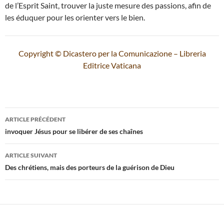
de l’Esprit Saint, trouver la juste mesure des passions, afin de
les éduquer pour les orienter vers le bien.
Copyright © Dicastero per la Comunicazione – Libreria
Editrice Vaticana
Navigation
ARTICLE PRÉCÉDENT
des
invoquer Jésus pour se libérer de ses chaînes
articles
ARTICLE SUIVANT
Des chrétiens, mais des porteurs de la guérison de Dieu