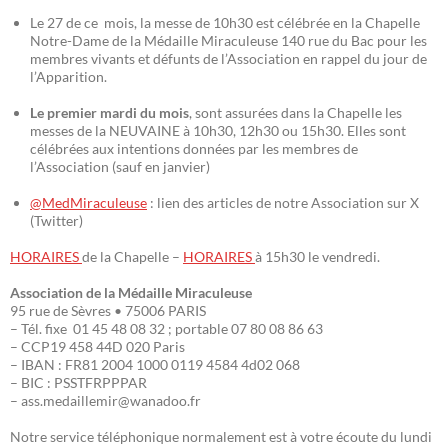
Le 27 de ce mois, la messe de 10h30 est célébrée en la Chapelle
Notre-Dame de la Médaille Miraculeuse 140 rue du Bac pour les
membres vivants et défunts de l’Association en rappel du jour de
l’Apparition.
Le premier mardi du mois
, sont assurées dans la Chapelle les
messes de la NEUVAINE à 10h30, 12h30 ou 15h30. Elles sont
célébrées aux intentions données par les membres de
l’Association (sauf en janvier)
@MedMiraculeuse
: lien des articles de notre Association sur X
(Twitter)
HORAIRES
de la Chapelle –
HORAIRES
à 15h30 le vendredi.
Association de la Médaille Miraculeuse
95 rue de Sèvres • 75006 PARIS
– Tél. fixe 01 45 48 08 32 ; portable 07 80 08 86 63
– CCP19 458 44D 020 Paris
– IBAN : FR81 2004 1000 0119 4584 4d02 068
– BIC : PSSTFRPPPAR
– ass.medaillemir@wanadoo.fr
Notre service téléphonique normalement est à votre écoute du lundi