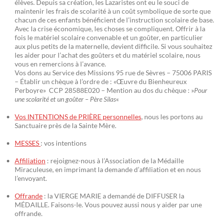
élèves. Depuis sa création, les Lazaristes ont eu le souci de
maintenir les frais de scolarité à un coût symbolique de sorte que
chacun de ces enfants bénéficient de l’instruction scolaire de base.
Avec la crise économique, les choses se compliquent. Offrir à la
fois le matériel scolaire convenable et un goûter, en particulier
aux plus petits de la maternelle, devient difficile. Si vous souhaitez
les aider pour l’achat des goûters et du matériel scolaire, nous
vous en remercions à l’avance.
Vos dons au Service des Missions 95 rue de Sèvres – 75006 PARIS
– Établir un chèque à l’ordre de : «Œuvre du Bienheureux
Perboyre» CCP 28588E020 – Mention au dos du chèque : »
Pour
une scolarité et un goûter – Père Silas
«
Vos INTENTIONS de PRIÈRE personnelles
, nous les portons au
Sanctuaire près de la Sainte Mère.
MESSES
: vos intentions
Affiliation
: rejoignez-nous à l’Association de la Médaille
Miraculeuse, en imprimant la demande d’affiliation et en nous
l’envoyant.
Offrande
: la VIERGE MARIE a demandé de DIFFUSER la
MÉDAILLE. Faisons-le. Vous pouvez aussi nous y aider par une
offrande.