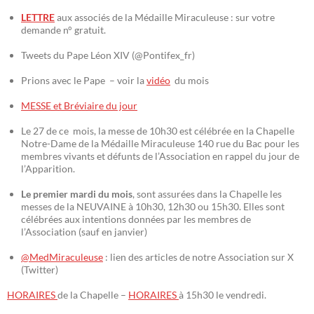
LETTRE
aux associés de la Médaille Miraculeuse : sur votre
demande n° gratuit.
Tweets du Pape Léon XIV (@Pontifex_fr)
Prions avec le Pape – voir la
vidéo
du mois
MESSE et Bréviaire du jour
Le 27 de ce mois, la messe de 10h30 est célébrée en la Chapelle
Notre-Dame de la Médaille Miraculeuse 140 rue du Bac pour les
membres vivants et défunts de l’Association en rappel du jour de
l’Apparition.
Le premier mardi du mois
, sont assurées dans la Chapelle les
messes de la NEUVAINE à 10h30, 12h30 ou 15h30. Elles sont
célébrées aux intentions données par les membres de
l’Association (sauf en janvier)
@MedMiraculeuse
: lien des articles de notre Association sur X
(Twitter)
HORAIRES
de la Chapelle –
HORAIRES
à 15h30 le vendredi.