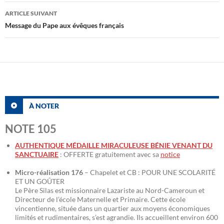
articles
ARTICLE SUIVANT
Message du Pape aux évêques français
À NOTER
NOTE 105
AUTHENTIQUE MÉDAILLE MIRACULEUSE BÉNIE VENANT DU
SANCTUAIRE
: OFFERTE gratuitement avec sa
notice
Micro-réalisation 176
– Chapelet et CB : POUR UNE SCOLARITÉ
ET UN GOÛTER
Le Père Silas est missionnaire Lazariste au Nord-Cameroun et
Directeur de l’école Maternelle et Primaire. Cette école
vincentienne, située dans un quartier aux moyens économiques
limités et rudimentaires, s’est agrandie. Ils accueillent environ 600