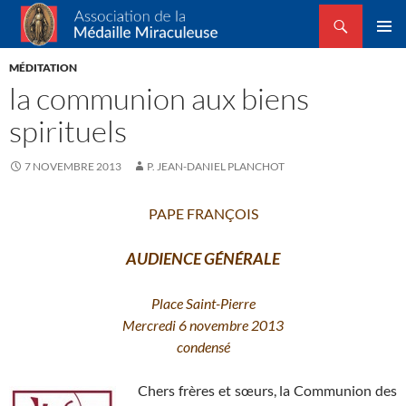
Recherche
Association de la Médaille Miraculeuse
ALLER
MENU
AU
MÉDITATION
PRINCI
CONTENU
la communion aux biens
spirituels
7 NOVEMBRE 2013
P. JEAN-DANIEL PLANCHOT
PAPE FRANÇOIS
AUDIENCE GÉNÉRALE
Place Saint-Pierre
Mercredi 6 novembre 2013
condensé
Chers frères et sœurs, la Communion des