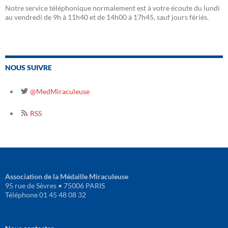
Notre service téléphonique normalement est à votre écoute du lundi
au vendredi de 9h à 11h40 et de 14h00 à 17h45, sauf jours fériés.
NOUS SUIVRE
@MedMiraculeuse
RSS
Association de la Médaille Miraculeuse
95 rue de Sèvres • 75006 PARIS
Téléphone 01 45 48 08 32