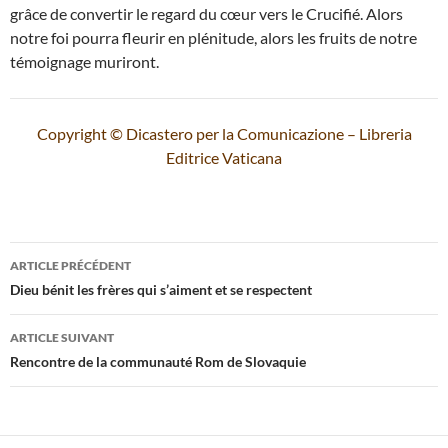
grâce de convertir le regard du cœur vers le Crucifié. Alors
notre foi pourra fleurir en plénitude, alors les fruits de notre
témoignage muriront.
Copyright © Dicastero per la Comunicazione – Libreria
Editrice Vaticana
Navigation
ARTICLE PRÉCÉDENT
des
Dieu bénit les frères qui s’aiment et se respectent
articles
ARTICLE SUIVANT
Rencontre de la communauté Rom de Slovaquie