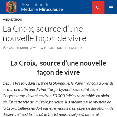
Recherche
Association de la Médaille Miraculeuse
ALLER
MENU
AU
MÉDITATION
PRINCI
CONTENU
La Croix, source d’une
nouvelle façon de vivre
14 SEPTEMBRE 2021
P. JEAN-DANIEL PLANCHOT
La Croix, source d’une nouvelle
façon de vivre
Depuis Prešov, dans l’Est de la Slovaquie, le Pape François a présidé
ce mardi matin une divine liturgie byzantine de saint Jean
Chrysostome, devant environ 50 000 fidèles rassemblés en plein
air. En cette fête de la Croix glorieuse, il a médité sur le mystère de
la Croix. Celle-ci ne doit pas être réduite à un objet de dévotion vide
de sens ; elle est le lieu où le Christ nous enseigne à aimer et