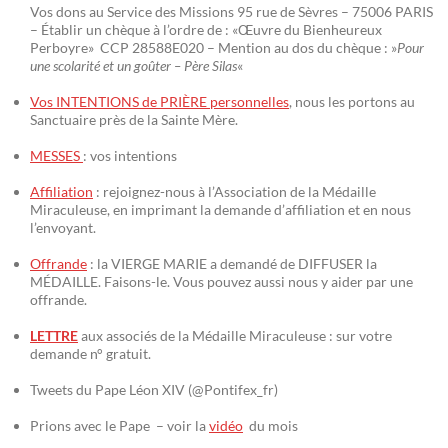
Vos dons au Service des Missions 95 rue de Sèvres – 75006 PARIS
– Établir un chèque à l’ordre de : «Œuvre du Bienheureux
Perboyre» CCP 28588E020 – Mention au dos du chèque : »
Pour
une scolarité et un goûter – Père Silas
«
Vos INTENTIONS de PRIÈRE personnelles
, nous les portons au
Sanctuaire près de la Sainte Mère.
MESSES
: vos intentions
Affiliation
: rejoignez-nous à l’Association de la Médaille
Miraculeuse, en imprimant la demande d’affiliation et en nous
l’envoyant.
Offrande
: la VIERGE MARIE a demandé de DIFFUSER la
MÉDAILLE. Faisons-le. Vous pouvez aussi nous y aider par une
offrande.
LETTRE
aux associés de la Médaille Miraculeuse : sur votre
demande n° gratuit.
Tweets du Pape Léon XIV (@Pontifex_fr)
Prions avec le Pape – voir la
vidéo
du mois