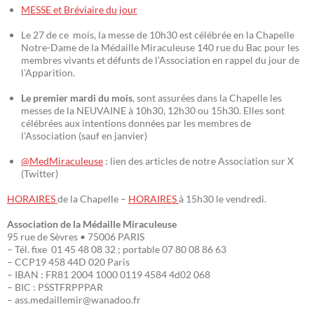
MESSE et Bréviaire du jour
Le 27 de ce mois, la messe de 10h30 est célébrée en la Chapelle
Notre-Dame de la Médaille Miraculeuse 140 rue du Bac pour les
membres vivants et défunts de l’Association en rappel du jour de
l’Apparition.
Le premier mardi du mois
, sont assurées dans la Chapelle les
messes de la NEUVAINE à 10h30, 12h30 ou 15h30. Elles sont
célébrées aux intentions données par les membres de
l’Association (sauf en janvier)
@MedMiraculeuse
: lien des articles de notre Association sur X
(Twitter)
HORAIRES
de la Chapelle –
HORAIRES
à 15h30 le vendredi.
Association de la Médaille Miraculeuse
95 rue de Sèvres • 75006 PARIS
– Tél. fixe 01 45 48 08 32 ; portable 07 80 08 86 63
– CCP19 458 44D 020 Paris
– IBAN : FR81 2004 1000 0119 4584 4d02 068
– BIC : PSSTFRPPPAR
– ass.medaillemir@wanadoo.fr