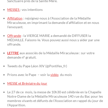
Sanctuaire près de la Sainte Mère.
MESSES
: vos intentions
Affiliation
: rejoignez-nous à l’Association de la Médaille
Miraculeuse, en imprimant la demande d’affiliation et en nous
l’envoyant.
Offrande
: la VIERGE MARIE a demandé de DIFFUSER la
MÉDAILLE. Faisons-le. Vous pouvez aussi nous y aider par une
offrande.
LETTRE
aux associés de la Médaille Miraculeuse : sur votre
demande n° gratuit.
Tweets du Pape Léon XIV (@Pontifex_fr)
Prions avec le Pape – voir la
vidéo
du mois
MESSE et Bréviaire du jour
Le 27 de ce mois, la messe de 10h30 est célébrée en la Chapelle
Notre-Dame de la Médaille Miraculeuse 140 rue du Bac pour les
membres vivants et défunts de l’Association en rappel du jour de
l’Apparition.