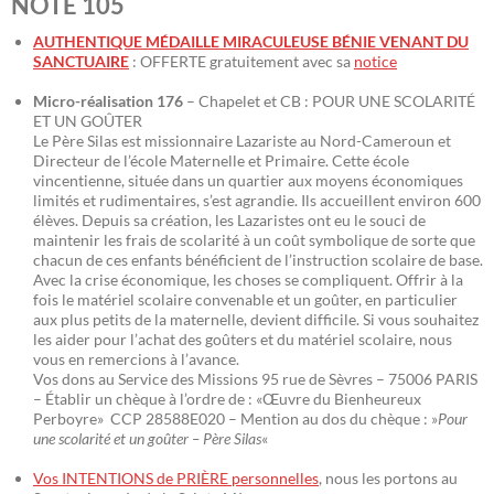
NOTE 105
AUTHENTIQUE MÉDAILLE MIRACULEUSE BÉNIE VENANT DU
SANCTUAIRE
: OFFERTE gratuitement avec sa
notice
Micro-réalisation 176
– Chapelet et CB : POUR UNE SCOLARITÉ
ET UN GOÛTER
Le Père Silas est missionnaire Lazariste au Nord-Cameroun et
Directeur de l’école Maternelle et Primaire. Cette école
vincentienne, située dans un quartier aux moyens économiques
limités et rudimentaires, s’est agrandie. Ils accueillent environ 600
élèves. Depuis sa création, les Lazaristes ont eu le souci de
maintenir les frais de scolarité à un coût symbolique de sorte que
chacun de ces enfants bénéficient de l’instruction scolaire de base.
Avec la crise économique, les choses se compliquent. Offrir à la
fois le matériel scolaire convenable et un goûter, en particulier
aux plus petits de la maternelle, devient difficile. Si vous souhaitez
les aider pour l’achat des goûters et du matériel scolaire, nous
vous en remercions à l’avance.
Vos dons au Service des Missions 95 rue de Sèvres – 75006 PARIS
– Établir un chèque à l’ordre de : «Œuvre du Bienheureux
Perboyre» CCP 28588E020 – Mention au dos du chèque : »
Pour
une scolarité et un goûter – Père Silas
«
Vos INTENTIONS de PRIÈRE personnelles
, nous les portons au