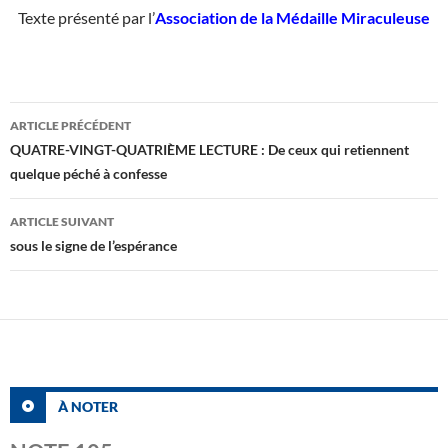
Texte présenté par l’
Association de la Médaille Miraculeuse
Navigation
ARTICLE PRÉCÉDENT
des
QUATRE-VINGT-QUATRIÈME LECTURE : De ceux qui retiennent
quelque péché à confesse
articles
ARTICLE SUIVANT
sous le signe de l’espérance
À NOTER