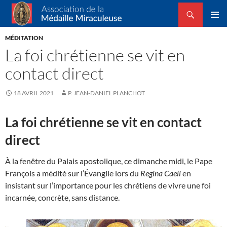
Recherche
Association de la Médaille Miraculeuse
ALLER
MENU
AU
MÉDITATION
PRINCI
CONTENU
La foi chrétienne se vit en
contact direct
18 AVRIL 2021
P. JEAN-DANIEL PLANCHOT
La foi chrétienne se vit en contact
direct
À la fenêtre du Palais apostolique, ce dimanche midi, le Pape
François a médité sur l’Évangile lors du
Regina Caeli
en
insistant sur l’importance pour les chrétiens de vivre une foi
incarnée, concrète, sans distance.