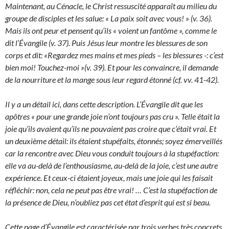
Maintenant, au Cénacle, le Christ ressuscité apparaît au milieu du
groupe de disciples et les salue: « La paix soit avec vous! » (v. 36).
Mais ils ont peur et pensent qu’ils « voient un fantôme », comme le
dit l’Évangile (v. 37). Puis Jésus leur montre les blessures de son
corps et dit: «Regardez mes mains et mes pieds – les blessures -: c’est
bien moi! Touchez-moi »(v. 39). Et pour les convaincre, il demande
de la nourriture et la mange sous leur regard étonné (cf. vv. 41-42).
Il y a un détail ici, dans cette description. L’Évangile dit que les
apôtres « pour une grande joie n’ont toujours pas cru ». Telle était la
joie qu’ils avaient qu’ils ne pouvaient pas croire que c’était vrai. Et
un deuxième détail: ils étaient stupéfaits, étonnés; soyez émerveillés
car la rencontre avec Dieu vous conduit toujours à la stupéfaction:
elle va au-delà de l’enthousiasme, au-delà de la joie, c’est une autre
expérience. Et ceux-ci étaient joyeux, mais une joie qui les faisait
réfléchir: non, cela ne peut pas être vrai! … C’est la stupéfaction de
la présence de Dieu, n’oubliez pas cet état d’esprit qui est si beau.
Cette page d’Évangile est caractérisée par trois verbes très concrets,