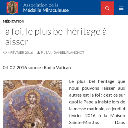
Recherche
Association de la Médaille Miraculeuse
ALLER
MENU
AU
MÉDITATION
PRINCI
CONTENU
la foi, le plus bel héritage à
laisser
4 FÉVRIER 2016
P. JEAN-DANIEL PLANCHOT
04-02-2016 source : Radio Vatican
Le plus bel héritage que
nous pouvons laisser aux
autres est la foi : c’est ce sur
quoi le Pape a insisté lors de
la messe matinale, ce jeudi 4
février 2016 à la Maison
Sainte-Marthe. Dans