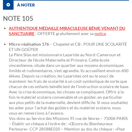
À NOTER
NOTE 105
AUTHENTIQUE MÉDAILLE MIRACULEUSE BÉNIE VENANT DU
SANCTUAIRE
: OFFERTE gratuitement avec sa
notice
Micro-réalisation 176
– Chapelet et CB : POUR UNE SCOLARITÉ
ET UN GOÛTER
Le Père Silas est missionnaire Lazariste au Nord-Cameroun et
Directeur de l’école Maternelle et Primaire. Cette école
vincentienne, située dans un quartier aux moyens économiques
limités et rudimentaires, s’est agrandie. Ils accueillent environ 600
élèves. Depuis sa création, les Lazaristes ont eu le souci de
maintenir les frais de scolarité à un coût symbolique de sorte que
chacun de ces enfants bénéficient de l’instruction scolaire de base.
Avec la crise économique, les choses se compliquent. Offrir à la
fois le matériel scolaire convenable et un goûter, en particulier
aux plus petits de la maternelle, devient difficile. Si vous souhaitez
les aider pour l’achat des goûters et du matériel scolaire, nous
vous en remercions à l’avance.
Vos dons au Service des Missions 95 rue de Sèvres – 75006 PARIS
– Établir un chèque à l’ordre de : «Œuvre du Bienheureux
Perboyre» CCP 28588E020 – Mention au dos du chèque : »
Pour