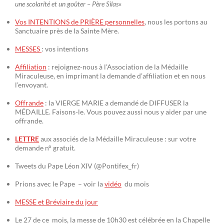
une scolarité et un goûter – Père Silas
«
Vos INTENTIONS de PRIÈRE personnelles
, nous les portons au
Sanctuaire près de la Sainte Mère.
MESSES
: vos intentions
Affiliation
: rejoignez-nous à l’Association de la Médaille
Miraculeuse, en imprimant la demande d’affiliation et en nous
l’envoyant.
Offrande
: la VIERGE MARIE a demandé de DIFFUSER la
MÉDAILLE. Faisons-le. Vous pouvez aussi nous y aider par une
offrande.
LETTRE
aux associés de la Médaille Miraculeuse : sur votre
demande n° gratuit.
Tweets du Pape Léon XIV (@Pontifex_fr)
Prions avec le Pape – voir la
vidéo
du mois
MESSE et Bréviaire du jour
Le 27 de ce mois, la messe de 10h30 est célébrée en la Chapelle