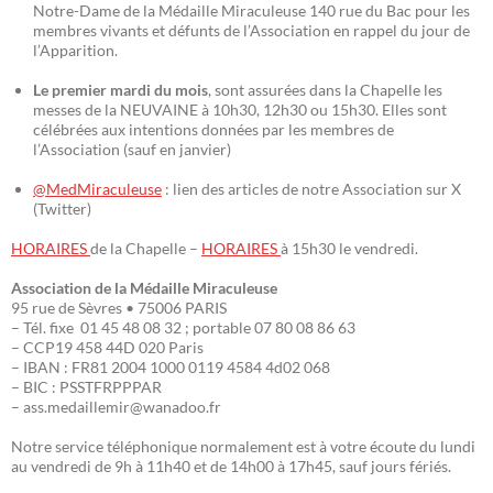
Notre-Dame de la Médaille Miraculeuse 140 rue du Bac pour les
membres vivants et défunts de l’Association en rappel du jour de
l’Apparition.
Le premier mardi du mois
, sont assurées dans la Chapelle les
messes de la NEUVAINE à 10h30, 12h30 ou 15h30. Elles sont
célébrées aux intentions données par les membres de
l’Association (sauf en janvier)
@MedMiraculeuse
: lien des articles de notre Association sur X
(Twitter)
HORAIRES
de la Chapelle –
HORAIRES
à 15h30 le vendredi.
Association de la Médaille Miraculeuse
95 rue de Sèvres • 75006 PARIS
– Tél. fixe 01 45 48 08 32 ; portable 07 80 08 86 63
– CCP19 458 44D 020 Paris
– IBAN : FR81 2004 1000 0119 4584 4d02 068
– BIC : PSSTFRPPPAR
– ass.medaillemir@wanadoo.fr
Notre service téléphonique normalement est à votre écoute du lundi
au vendredi de 9h à 11h40 et de 14h00 à 17h45, sauf jours fériés.