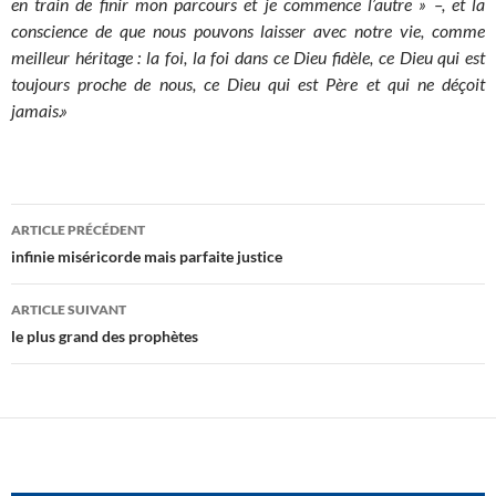
en train de finir mon parcours et je commence l’autre » –, et la
conscience de que nous pouvons laisser avec notre vie, comme
meilleur héritage : la foi, la foi dans ce Dieu fidèle, ce Dieu qui est
toujours proche de nous, ce Dieu qui est Père et qui ne déçoit
jamais.»
Navigation
ARTICLE PRÉCÉDENT
des
infinie miséricorde mais parfaite justice
articles
ARTICLE SUIVANT
le plus grand des prophètes