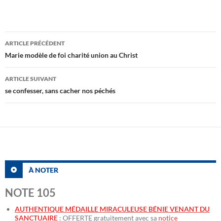
Navigation
ARTICLE PRÉCÉDENT
des
Marie modèle de foi charité union au Christ
articles
ARTICLE SUIVANT
se confesser, sans cacher nos péchés
À NOTER
NOTE 105
AUTHENTIQUE MÉDAILLE MIRACULEUSE BÉNIE VENANT DU
SANCTUAIRE
: OFFERTE gratuitement avec sa
notice