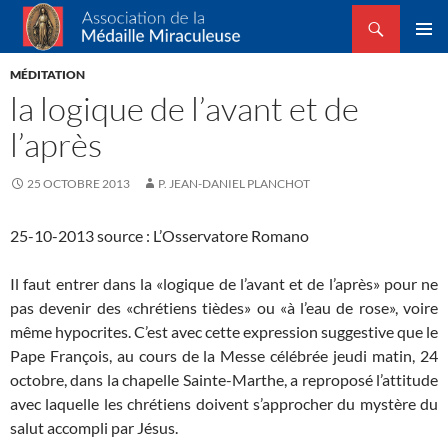
Recherche
Association de la Médaille Miraculeuse
ALLER
MENU
AU
MÉDITATION
PRINCI
CONTENU
la logique de l’avant et de
l’après
25 OCTOBRE 2013
P. JEAN-DANIEL PLANCHOT
25-10-2013 source : L’Osservatore Romano
Il faut entrer dans la «logique de l’avant et de l’après» pour ne
pas devenir des «chrétiens tièdes» ou «à l’eau de rose», voire
même hypocrites. C’est avec cette expression suggestive que le
Pape François, au cours de la Messe célébrée jeudi matin, 24
octobre, dans la chapelle Sainte-Marthe, a reproposé l’attitude
avec laquelle les chrétiens doivent s’approcher du mystère du
salut accompli par Jésus.