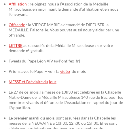
Affiliation
: rejoignez-nous à l’Association de la Médaille
Miraculeuse, en imprimant la demande d’affiliation et en nous
l’envoyant.
Offrande
: la VIERGE MARIE a demandé de DIFFUSER la
MÉDAILLE. Faisons-le. Vous pouvez aussi nous y aider par une
offrande.
LETTRE
aux associés de la Médaille Miraculeuse : sur votre
demande n° gratuit.
Tweets du Pape Léon XIV (@Pontifex_fr)
Prions avec le Pape – voir la
vidéo
du mois
MESSE et Bréviaire du jour
Le 27 de ce mois, la messe de 10h30 est célébrée en la Chapelle
Notre-Dame de la Médaille Miraculeuse 140 rue du Bac pour les
membres vivants et défunts de l’Association en rappel du jour de
l’Apparition.
Le premier mardi du mois
, sont assurées dans la Chapelle les
messes de la NEUVAINE à 10h30, 12h30 ou 15h30. Elles sont
célébrées aux intentions données par les membres de