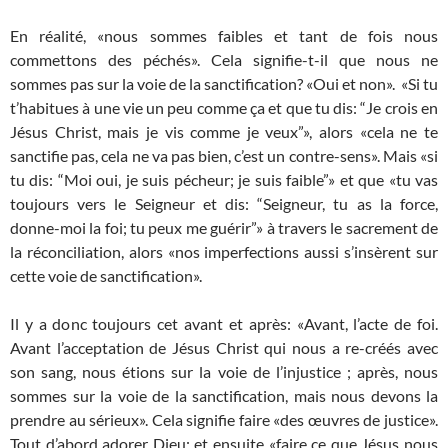
En réalité, «nous sommes faibles et tant de fois nous
commettons des péchés». Cela signifie-t-il que nous ne
sommes pas sur la voie de la sanctification? «Oui et non». «Si tu
t’habitues à une vie un peu comme ça et que tu dis: “Je crois en
Jésus Christ, mais je vis comme je veux”», alors «cela ne te
sanctifie pas, cela ne va pas bien, c’est un contre-sens». Mais «si
tu dis: “Moi oui, je suis pécheur; je suis faible”» et que «tu vas
toujours vers le Seigneur et dis: “Seigneur, tu as la force,
donne-moi la foi; tu peux me guérir”» à travers le sacrement de
la réconciliation, alors «nos imperfections aussi s’insèrent sur
cette voie de sanctification».
Il y a donc toujours cet avant et après: «Avant, l’acte de foi.
Avant l’acceptation de Jésus Christ qui nous a re-créés avec
son sang, nous étions sur la voie de l’injustice ; après, nous
sommes sur la voie de la sanctification, mais nous devons la
prendre au sérieux». Cela signifie faire «des œuvres de justice».
Tout d’abord adorer Dieu; et ensuite «faire ce que Jésus nous