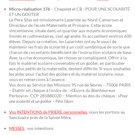
Micro-réalisation 176
– Chapelet et CB : POUR UNE SCOLARITÉ
ET UN GOÛTER
Le Père Silas est missionnaire Lazariste au Nord-Cameroun et
Directeur de l’école Maternelle et Primaire. Cette école
vincentienne, située dans un quartier aux moyens économiques
limités et rudimentaires, s’est agrandie. Ils accueillent environ 600
élèves. Depuis sa création, les Lazaristes ont eu le souci de
maintenir les frais de scolarité à un coût symbolique de sorte que
chacun de ces enfants bénéficient de l’instruction scolaire de base.
Avec la crise économique, les choses se compliquent. Offrir à la
fois le matériel scolaire convenable et un goûter, en particulier
aux plus petits de la maternelle, devient difficile. Si vous souhaitez
les aider pour l’achat des goûters et du matériel scolaire, nous
vous en remercions à l’avance.
Vos dons au Service des Missions 95 rue de Sèvres – 75006 PARIS
– Établir un chèque à l’ordre de : «Œuvre du Bienheureux
Perboyre» CCP 28588E020 – Mention au dos du chèque : »
Pour
une scolarité et un goûter – Père Silas
«
Vos INTENTIONS de PRIÈRE personnelles
, nous les portons au
Sanctuaire près de la Sainte Mère.
MESSES
: vos intentions