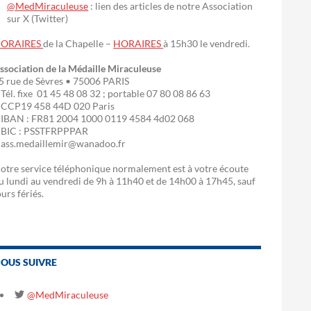
@MedMiraculeuse
: lien des articles de notre Association
sur X (Twitter)
ORAIRES
de la Chapelle –
HORAIRES
à 15h30 le vendredi.
ssociation de la Médaille Miraculeuse
5 rue de Sèvres • 75006 PARIS
 Tél. fixe 01 45 48 08 32 ; portable 07 80 08 86 63
 CCP19 458 44D 020 Paris
 IBAN : FR81 2004 1000 0119 4584 4d02 068
 BIC : PSSTFRPPPAR
 ass.medaillemir@wanadoo.fr
otre service téléphonique normalement est à votre écoute
u lundi au vendredi de 9h à 11h40 et de 14h00 à 17h45, sauf
ours fériés.
OUS SUIVRE
@MedMiraculeuse