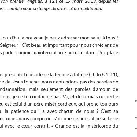
e son premier angélus, à 12h ce 17 mars 2013, depuis les
rre comble pour un temps de prière et de méditation.
ujourd’hui à nouveau je peux adresser mon salut à tous !
u Seigneur ! C’st beau et important pour nous chrétiens de
 parler comme maintenant, ici, sur cette place. Une place
 présente l’épisode de la femme adultère (cf. Jn 8,1-11),
de de Jésus touche : nous n’entendons pas des paroles de
ondamnation, mais seulement des paroles d’amour, de
n plus, je ne te condamne pas. Va, et désormais ne pèche
Dieu est celui d’un père miséricordieux, qui prend toujours
, la patience qu’il a avec chacun de nous ? C’est sa
vec nous, nous comprend, s’occupe de nous, il ne se lasse
i avec le cœur contrit. « Grande est la miséricorde du