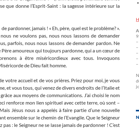
se que donne l’Esprit-Saint : la sagesse intérieure sur la
H
de pardonner, jamais ! « Eh, père, quel est le problème? ».
A
, nous ne voulons pas, nous nous lassons de demander
9
–
nous, parfois, nous nous lassons de demander pardon. Ne
–
 le Père amoureux qui toujours pardonne, qui a un cœur de
–
prenons à être miséricordieux avec tous. Invoquons
–
–
a Miséricorde de Dieu fait homme.
N
de votre accueil et de vos prières. Priez pour moi, je vous
d
j
 et vous tous, qui venez de divers endroits de l’Italie et
 grâce aux moyens de communications. J’ai choisi le nom
ceci renforce mon lien spirituel avec cette terre, où sont –
Mais Jésus nous a appelés à faire partie d’une nouvelle
nant ensemble sur le chemin de l’Evangile. Que le Seigneur
N
pas : le Seigneur ne se lasse jamais de pardonner ! C’est