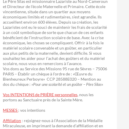
Le Père Silas est missionnaire Lazariste au Nord-Cameroun
et Directeur de l’école Maternelle et Primaire. Cette école
vincentienne, située dans un quartier aux moyens
économiques limités et rudimentaires, s’est agrandie. Ils
accueillent environ 600 élèves. Depuis sa création, les
Lazaristes ont eu le souci de maintenir les frais de scolarité
à un coût symbolique de sorte que chacun de ces enfants
bénéficient de l’instruction scolaire de base. Avec la crise
économique, les choses se compliquent. Offrir à la fois le
matériel scolaire convenable et un goûter, en particulier
aux plus petits de la maternelle, devient difficile. Si vous
souhaitez les aider pour l’achat des goûters et du matériel
scolaire, nous vous en remercions à l’avance.
Vos dons au Service des Missions 95 rue de Sèvres – 75006
PARIS – Établir un chèque à l’ordre de : «Œuvre du
Bienheureux Perboyre» CCP 28588E020 – Mention au
dos du chèque : »
Pour une scolarité et un goûter – Père Silas
«
Vos INTENTIONS de PRIÈRE personnelles
, nous les
portons au Sanctuaire près de la Sainte Mère.
MESSES
: vos intentions
Affiliation
: rejoignez-nous à l’Association de la Médaille
Miraculeuse, en imprimant la demande d’affiliation et en