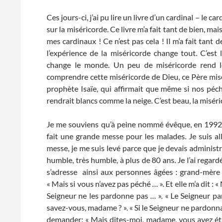
Ces jours-ci, j’ai pu lire un livre d’un cardinal – le 
sur la miséricorde. Ce livre m’a fait tant de bien, mai
mes cardinaux ! Ce n’est pas cela ! Il m’a fait tant 
l’expérience de la miséricorde change tout. C’est
change le monde. Un peu de miséricorde rend le
comprendre cette miséricorde de Dieu, ce Père mis
prophète Isaïe, qui affirmait que même si nos péch
rendrait blancs comme la neige. C’est beau, la misér
Je me souviens qu’à peine nommé évêque, en 1992, l
fait une grande messe pour les malades. Je suis all
messe, je me suis levé parce que je devais adminis
humble, très humble, à plus de 80 ans. Je l’ai regard
s’adresse ainsi aux personnes âgées : grand-mère – 
« Mais si vous n’avez pas péché … ». Et elle m’a dit :
Seigneur ne les pardonne pas … ». « Le Seigneur par
savez-vous, madame ? ». « Si le Seigneur ne pardonnait
demander: « Mais dites-moi, madame, vous avez étudi