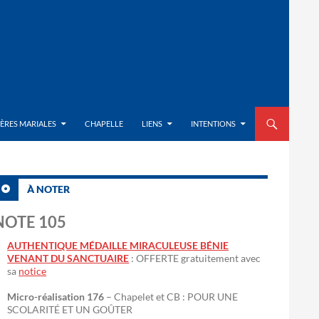
ALLER AU CON
IÈRES MARIALES
CHAPELLE
LIENS
INTENTIONS
À NOTER
NOTE 105
AUTHENTIQUE MÉDAILLE MIRACULEUSE BÉNIE
VENANT DU SANCTUAIRE
: OFFERTE gratuitement avec
sa
notice
Micro-réalisation 176
– Chapelet et CB : POUR UNE
SCOLARITÉ ET UN GOÛTER