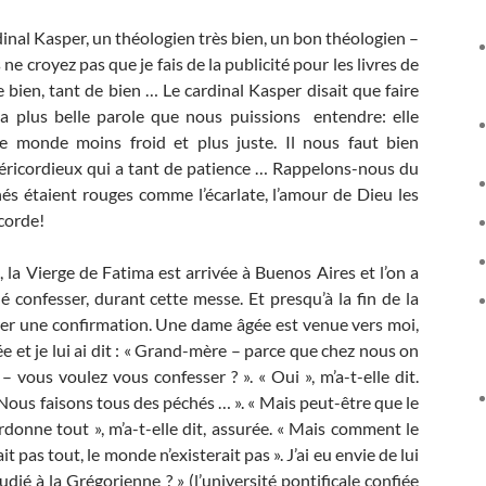
cardinal Kasper, un théologien très bien, un bon théologien –
s ne croyez pas que je fais de la publicité pour les livres de
de bien, tant de bien … Le cardinal Kasper disait que faire
 la plus belle parole que nous puissions entendre: elle
 monde moins froid et plus juste. Il nous faut bien
éricordieux qui a tant de patience … Rappelons-nous du
és étaient rouges comme l’écarlate, l’amour de Dieu les
icorde!
a Vierge de Fatima est arrivée à Buenos Aires et l’on a
é confesser, durant cette messe. Et presqu’à la fin de la
trer une confirmation. Une dame âgée est venue vers moi,
ée et je lui ai dit : « Grand-mère – parce que chez nous on
vous voulez vous confesser ? ». « Oui », m’a-t-elle dit.
 « Nous faisons tous des péchés … ». « Mais peut-être que le
donne tout », m’a-t-elle dit, assurée. « Mais comment le
 pas tout, le monde n’existerait pas ». J’ai eu envie de lui
é à la Grégorienne ? » (l’université pontificale confiée