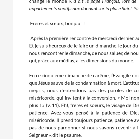
change le monde »,
a dit le pape François, lors d
appartements pontificaux donnant sur la place Saint-Pie
Frères et sœurs, bonjour !
Après la première rencontre de mercredi dernier, a
Et je suis heureux de le faire un dimanche, le jour d
nous rencontrer le dimanche, de nous saluer, de nous
qui, grâce aux médias, a les dimensions du monde.
En ce cinquième dimanche de carême, l’Evangile nous
que Jésus sauve de la condamnation à mort. L’attitu
mépris, nous n’entendons pas des paroles de c
miséricorde, qui invitent à la conversion. « Moi no
plus ! » (v. 11). Eh!, frères et soeurs, le visage de 
patience. Avez-vous pensé à la patience de Dieu
miséricorde. Il prend toujours patience, patience a
pas de nous pardonner si nous savons revenir à lu
Seigneur », dit le psaume.