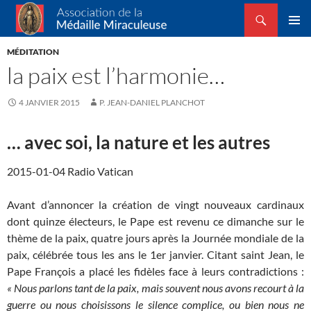
Recherche
Association de la Médaille Miraculeuse
ALLER
MENU
AU
MÉDITATION
PRINCI
CONTENU
la paix est l’harmonie…
4 JANVIER 2015
P. JEAN-DANIEL PLANCHOT
… avec soi, la nature et les autres
2015-01-04 Radio Vatican
Avant d’annoncer la création de vingt nouveaux cardinaux
dont quinze électeurs, le Pape est revenu ce dimanche sur le
thème de la paix, quatre jours après la Journée mondiale de la
paix, célébrée tous les ans le 1er janvier. Citant saint Jean, le
Pape François a placé les fidèles face à leurs contradictions :
« Nous parlons tant de la paix, mais souvent nous avons recourt à la
guerre ou nous choisissons le silence complice, ou bien nous ne