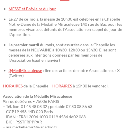
MESSE et Bréviaire du jour
Le 27 de ce mois, la messe de 10h30 est célébrée en la Chapelle
Notre-Dame de la Médaille Miraculeuse 140 rue du Bac pour les
membres vivants et défunts de l’Association en rappel du jour de
l’Apparition.
Le premier mardi du mois
, sont assurées dans la Chapelle les
messes de la NEUVAINE à 10h30, 12h30 ou 15h30. Elles sont
célébrées aux intentions données par les membres de
l’Association (sauf en janvier)
@MedMiraculeuse
: lien des articles de notre Association sur X
(Twitter)
HORAIRES
de la Chapelle –
HORAIRES
à 15h30 le vendredi.
Association de la Médaille Miraculeuse
95 rue de Sèvres • 75006 PARIS
– Tél. fixe 01 45 48 08 32 ; portable 07 80 08 86 63
– CCP19 458 44D 020 Paris
– IBAN : FR81 2004 1000 0119 4584 4d02 068
– BIC : PSSTFRPPPAR
– ass.medaillemir@wanadoo.fr