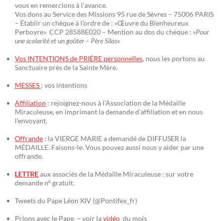
vous en remercions à l’avance.
Vos dons au Service des Missions 95 rue de Sèvres – 75006 PARIS
– Établir un chèque à l’ordre de : «Œuvre du Bienheureux
Perboyre» CCP 28588E020 – Mention au dos du chèque : »
Pour
une scolarité et un goûter – Père Silas
«
Vos INTENTIONS de PRIÈRE personnelles
, nous les portons au
Sanctuaire près de la Sainte Mère.
MESSES
: vos intentions
Affiliation
: rejoignez-nous à l’Association de la Médaille
Miraculeuse, en imprimant la demande d’affiliation et en nous
l’envoyant.
Offrande
: la VIERGE MARIE a demandé de DIFFUSER la
MÉDAILLE. Faisons-le. Vous pouvez aussi nous y aider par une
offrande.
LETTRE
aux associés de la Médaille Miraculeuse : sur votre
demande n° gratuit.
Tweets du Pape Léon XIV (@Pontifex_fr)
Prions avec le Pape – voir la
vidéo
du mois