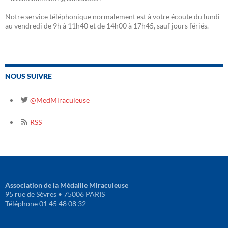
Notre service téléphonique normalement est à votre écoute du lundi
au vendredi de 9h à 11h40 et de 14h00 à 17h45, sauf jours fériés.
NOUS SUIVRE
@MedMiraculeuse
RSS
Association de la Médaille Miraculeuse
95 rue de Sèvres • 75006 PARIS
Téléphone 01 45 48 08 32