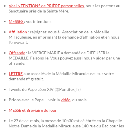
Vos INTENTIONS de PRIÈRE personnelles
, nous les portons au
Sanctuaire près de la Sainte Mère.
MESSES
: vos intentions
Affiliation
: rejoignez-nous à l’Association de la Médaille
Miraculeuse, en imprimant la demande d’affiliation et en nous
l’envoyant.
Offrande
: la VIERGE MARIE a demandé de DIFFUSER la
MÉDAILLE. Faisons-le. Vous pouvez aussi nous y aider par une
offrande.
LETTRE
aux associés de la Médaille Miraculeuse : sur votre
demande n° gratuit.
Tweets du Pape Léon XIV (@Pontifex_fr)
Prions avec le Pape – voir la
vidéo
du mois
MESSE et Bréviaire du jour
Le 27 de ce mois, la messe de 10h30 est célébrée en la Chapelle
Notre-Dame de la Médaille Miraculeuse 140 rue du Bac pour les