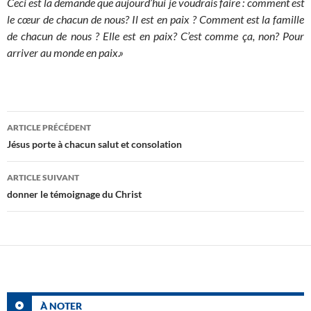
Ceci est la demande que aujourd’hui je voudrais faire : comment est
le cœur de chacun de nous? Il est en paix ? Comment est la famille
de chacun de nous ? Elle est en paix? C’est comme ça, non? Pour
arriver au monde en paix.»
Navigation
ARTICLE PRÉCÉDENT
des
Jésus porte à chacun salut et consolation
articles
ARTICLE SUIVANT
donner le témoignage du Christ
À NOTER