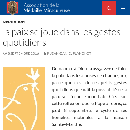
Recherche
Association de la Médaille Miraculeuse
ALLER
MENU
AU
MÉDITATION
PRINCI
CONTENU
la paix se joue dans les gestes
quotidiens
8 SEPTEMBRE 2016
P. JEAN-DANIEL PLANCHOT
Demander à Dieu la
«sagesse»
de faire
la paix dans les choses de chaque jour,
parce que c’est de ces petits gestes
quotidiens que naît la possibilité de la
paix sur l’échelle mondiale. C’est sur
cette réflexion que le Pape a repris, ce
jeudi 8 septembre, le cycle de ses
homélies matinales à la maison
Sainte-Marthe.