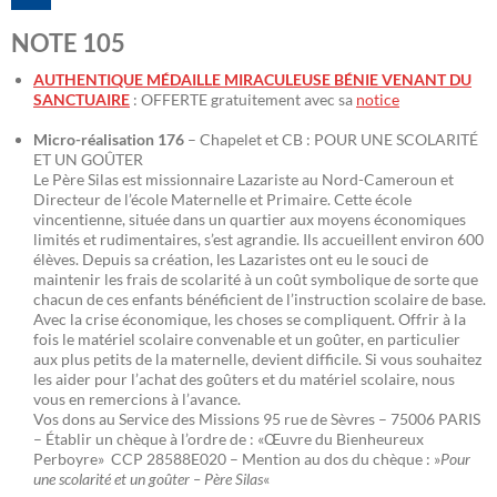
NOTE 105
AUTHENTIQUE MÉDAILLE MIRACULEUSE BÉNIE VENANT DU
SANCTUAIRE
: OFFERTE gratuitement avec sa
notice
Micro-réalisation 176
– Chapelet et CB : POUR UNE SCOLARITÉ
ET UN GOÛTER
Le Père Silas est missionnaire Lazariste au Nord-Cameroun et
Directeur de l’école Maternelle et Primaire. Cette école
vincentienne, située dans un quartier aux moyens économiques
limités et rudimentaires, s’est agrandie. Ils accueillent environ 600
élèves. Depuis sa création, les Lazaristes ont eu le souci de
maintenir les frais de scolarité à un coût symbolique de sorte que
chacun de ces enfants bénéficient de l’instruction scolaire de base.
Avec la crise économique, les choses se compliquent. Offrir à la
fois le matériel scolaire convenable et un goûter, en particulier
aux plus petits de la maternelle, devient difficile. Si vous souhaitez
les aider pour l’achat des goûters et du matériel scolaire, nous
vous en remercions à l’avance.
Vos dons au Service des Missions 95 rue de Sèvres – 75006 PARIS
– Établir un chèque à l’ordre de : «Œuvre du Bienheureux
Perboyre» CCP 28588E020 – Mention au dos du chèque : »
Pour
une scolarité et un goûter – Père Silas
«