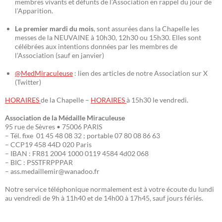
membres vivants et défunts de l’Association en rappel du jour de
l’Apparition.
Le premier mardi du mois
, sont assurées dans la Chapelle les
messes de la NEUVAINE à 10h30, 12h30 ou 15h30. Elles sont
célébrées aux intentions données par les membres de
l’Association (sauf en janvier)
@MedMiraculeuse
: lien des articles de notre Association sur X
(Twitter)
HORAIRES
de la Chapelle –
HORAIRES
à 15h30 le vendredi.
Association de la Médaille Miraculeuse
95 rue de Sèvres • 75006 PARIS
– Tél. fixe 01 45 48 08 32 ; portable 07 80 08 86 63
– CCP19 458 44D 020 Paris
– IBAN : FR81 2004 1000 0119 4584 4d02 068
– BIC : PSSTFRPPPAR
– ass.medaillemir@wanadoo.fr
Notre service téléphonique normalement est à votre écoute du lundi
au vendredi de 9h à 11h40 et de 14h00 à 17h45, sauf jours fériés.