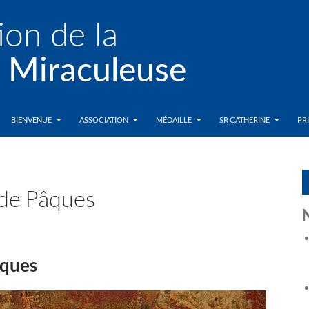
BIENVENUE
ASSOCIATION
MÉDAILLE
SR CATHERINE
PR
 de Pâques
âques