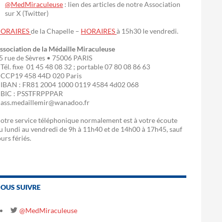
@MedMiraculeuse
: lien des articles de notre Association
sur X (Twitter)
ORAIRES
de la Chapelle –
HORAIRES
à 15h30 le vendredi.
ssociation de la Médaille Miraculeuse
5 rue de Sèvres • 75006 PARIS
 Tél. fixe 01 45 48 08 32 ; portable 07 80 08 86 63
 CCP19 458 44D 020 Paris
 IBAN : FR81 2004 1000 0119 4584 4d02 068
 BIC : PSSTFRPPPAR
 ass.medaillemir@wanadoo.fr
otre service téléphonique normalement est à votre écoute
u lundi au vendredi de 9h à 11h40 et de 14h00 à 17h45, sauf
ours fériés.
OUS SUIVRE
@MedMiraculeuse