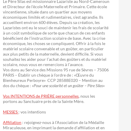
Le Père Silas est missionnaire Lazariste au Nord-Cameroun
et Directeur de l’école Maternelle et Primaire. Cette école
vincentienne, située dans un quartier aux moyens
économiques limités et rudimentaires, s’est agrandie. Ils
accueillent environ 600 élèves. Depuis sa création, les
Lazaristes ont eu le souci de maintenir les frais de scolarité
à un coût symbolique de sorte que chacun de ces enfants
bénéficient de l’instruction scolaire de base. Avec la crise
économique, les choses se compliquent. Offrir à la fois le
matériel scolaire convenable et un goûter, en particulier
aux plus petits de la maternelle, devient difficile. Si vous
souhaitez les aider pour l’achat des goûters et du matériel
scolaire, nous vous en remercions à l’avance.
Vos dons au Service des Missions 95 rue de Sèvres – 75006
PARIS – Établir un chèque à l’ordre de : «Œuvre du
Bienheureux Perboyre» CCP 28588E020 – Mention au
dos du chèque : »
Pour une scolarité et un goûter – Père Silas
«
Vos INTENTIONS de PRIÈRE personnelles
, nous les
portons au Sanctuaire près de la Sainte Mère.
MESSES
: vos intentions
Affiliation
: rejoignez-nous à l’Association de la Médaille
Miraculeuse, en imprimant la demande d’affiliation et en