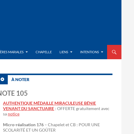
ALLER AU CON
IÈRES MARIALES
CHAPELLE
LIENS
INTENTIONS
À NOTER
NOTE 105
AUTHENTIQUE MÉDAILLE MIRACULEUSE BÉNIE
VENANT DU SANCTUAIRE
: OFFERTE gratuitement avec
sa
notice
Micro-réalisation 176
– Chapelet et CB : POUR UNE
SCOLARITÉ ET UN GOÛTER