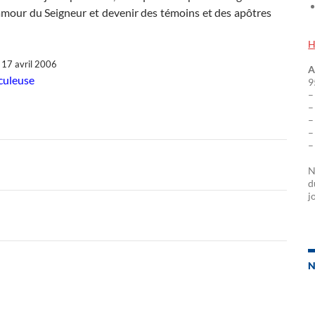
amour du Seigneur et devenir des témoins et des apôtres
H
17 avril 2006
A
culeuse
9
–
–
–
–
–
N
d
j
N