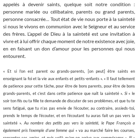
appelés à devenir saints, quelque soit notre condition :
personne mariée ou célibataire, parents ou grand parents,
personne consacrée… Tout état de vie nous porte à la sainteté
si nous le vivons en communion avec le Seigneur et au service
des frères. L’appel de Dieu à la sainteté est une invitation à
vivre et à lui offrir chaque moment de notre existence avec joie,
en en faisant un don d’amour pour les personnes qui nous
entourent.
« Et si l’on est parent ou grands-parents, [on peut] être saints en
enseignant la foi et la vie aux enfants et petits-enfants ». « Il faut tellement
de patience pour cette tâche, pour être de bons parents, pour être de bons
grands-parents, et c’est dans cette patience que naît la sainteté ».
Si
« le
soir ton fils ou ta fille te demande de discuter de ses problèmes, et que tu te
sens fatigué, que tu n’as pas envie de l’écouter, au contraire, assieds-toi,
prends le temps de l’écouter, et en l’écoutant tu auras fait un pas vers la
sainteté ».
Au nombre des petits pas vers la sainteté, le Pape François a
également pris l’exemple d’une femme qui
« va au marché faire les courses,
rencontre ses amies, et puis voilà qu’on en arrive aux commérages ».
Si
«