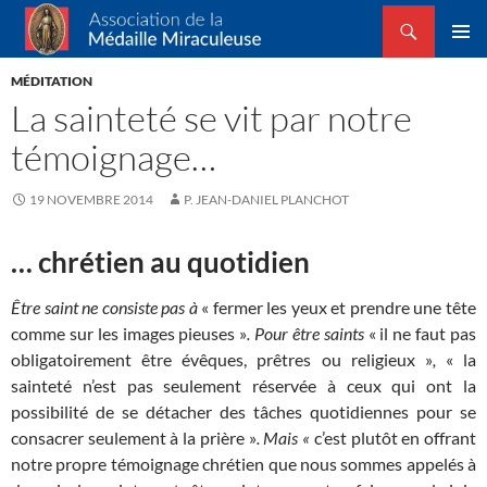
Recherche
Association de la Médaille Miraculeuse
ALLER
MENU
AU
MÉDITATION
PRINCI
CONTENU
La sainteté se vit par notre
témoignage…
19 NOVEMBRE 2014
P. JEAN-DANIEL PLANCHOT
… chrétien au quotidien
Être saint ne consiste pas à
« fermer les yeux et prendre une tête
comme sur les images pieuses »
. Pour être saints
« il ne faut pas
obligatoirement être évêques, prêtres ou religieux »
,
« la
sainteté n’est pas seulement réservée à ceux qui ont la
possibilité de se détacher des tâches quotidiennes pour se
consacrer seulement à la prière »
. Mais «
c’est plutôt en offrant
notre propre témoignage chrétien que nous sommes appelés à