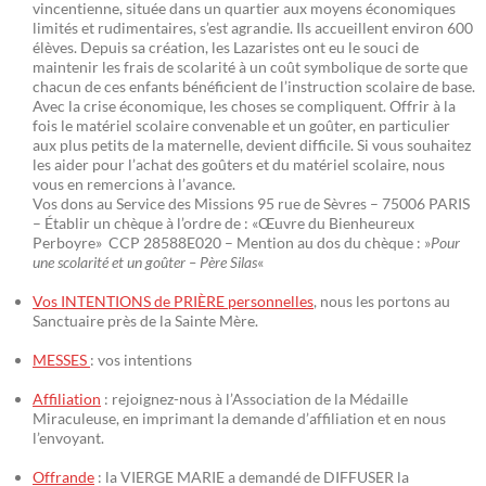
vincentienne, située dans un quartier aux moyens économiques
limités et rudimentaires, s’est agrandie. Ils accueillent environ 600
élèves. Depuis sa création, les Lazaristes ont eu le souci de
maintenir les frais de scolarité à un coût symbolique de sorte que
chacun de ces enfants bénéficient de l’instruction scolaire de base.
Avec la crise économique, les choses se compliquent. Offrir à la
fois le matériel scolaire convenable et un goûter, en particulier
aux plus petits de la maternelle, devient difficile. Si vous souhaitez
les aider pour l’achat des goûters et du matériel scolaire, nous
vous en remercions à l’avance.
Vos dons au Service des Missions 95 rue de Sèvres – 75006 PARIS
– Établir un chèque à l’ordre de : «Œuvre du Bienheureux
Perboyre» CCP 28588E020 – Mention au dos du chèque : »
Pour
une scolarité et un goûter – Père Silas
«
Vos INTENTIONS de PRIÈRE personnelles
, nous les portons au
Sanctuaire près de la Sainte Mère.
MESSES
: vos intentions
Affiliation
: rejoignez-nous à l’Association de la Médaille
Miraculeuse, en imprimant la demande d’affiliation et en nous
l’envoyant.
Offrande
: la VIERGE MARIE a demandé de DIFFUSER la