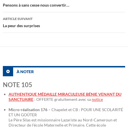
des
Pensons à sans cesse nous convertir…
articles
ARTICLE SUIVANT
La peur des surprises
À NOTER
NOTE 105
AUTHENTIQUE MÉDAILLE MIRACULEUSE BÉNIE VENANT DU
SANCTUAIRE
: OFFERTE gratuitement avec sa
notice
Micro-réalisation 176
– Chapelet et CB : POUR UNE SCOLARITÉ
ET UN GOÛTER
Le Père Silas est missionnaire Lazariste au Nord-Cameroun et
Directeur de l’école Maternelle et Primaire. Cette école