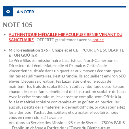
À NOTER
NOTE 105
AUTHENTIQUE MÉDAILLE MIRACULEUSE BÉNIE VENANT DU
SANCTUAIRE
: OFFERTE gratuitement avec sa
notice
Micro-réalisation 176
– Chapelet et CB : POUR UNE SCOLARITÉ
ET UN GOÛTER
Le Père Silas est missionnaire Lazariste au Nord-Cameroun et
Directeur de l’école Maternelle et Primaire. Cette école
vincentienne, située dans un quartier aux moyens économiques
limités et rudimentaires, s’est agrandie. Ils accueillent environ 600
élèves. Depuis sa création, les Lazaristes ont eu le souci de
maintenir les frais de scolarité à un coût symbolique de sorte que
chacun de ces enfants bénéficient de l’instruction scolaire de base.
Avec la crise économique, les choses se compliquent. Offrir à la
fois le matériel scolaire convenable et un goûter, en particulier
aux plus petits de la maternelle, devient difficile. Si vous souhaitez
les aider pour l’achat des goûters et du matériel scolaire, nous
vous en remercions à l’avance.
Vos dons au Service des Missions 95 rue de Sèvres – 75006 PARIS
– Établir un chèque à l’ordre de : «Œuvre du Bienheureux