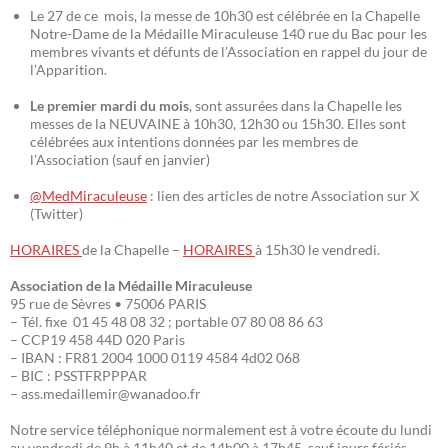
Le 27 de ce mois, la messe de 10h30 est célébrée en la Chapelle
Notre-Dame de la Médaille Miraculeuse 140 rue du Bac pour les
membres vivants et défunts de l’Association en rappel du jour de
l’Apparition.
Le premier mardi du mois
, sont assurées dans la Chapelle les
messes de la NEUVAINE à 10h30, 12h30 ou 15h30. Elles sont
célébrées aux intentions données par les membres de
l’Association (sauf en janvier)
@MedMiraculeuse
: lien des articles de notre Association sur X
(Twitter)
HORAIRES
de la Chapelle –
HORAIRES
à 15h30 le vendredi.
Association de la Médaille Miraculeuse
95 rue de Sèvres • 75006 PARIS
– Tél. fixe 01 45 48 08 32 ; portable 07 80 08 86 63
– CCP19 458 44D 020 Paris
– IBAN : FR81 2004 1000 0119 4584 4d02 068
– BIC : PSSTFRPPPAR
– ass.medaillemir@wanadoo.fr
Notre service téléphonique normalement est à votre écoute du lundi
au vendredi de 9h à 11h40 et de 14h00 à 17h45, sauf jours fériés.