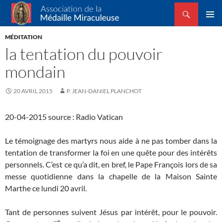
Recherche
Association de la Médaille Miraculeuse
ALLER
MENU
AU
MÉDITATION
PRINCI
CONTENU
la tentation du pouvoir
mondain
20 AVRIL 2015
P. JEAN-DANIEL PLANCHOT
20-04-2015 source : Radio Vatican
Le témoignage des martyrs nous aide à ne pas tomber dans la
tentation de transformer la foi en une quête pour des intérêts
personnels. C’est ce qu’a dit, en bref, le Pape François lors de sa
messe quotidienne dans la chapelle de la Maison Sainte
Marthe ce lundi 20 avril.
Tant de personnes suivent Jésus par intérêt, pour le pouvoir.