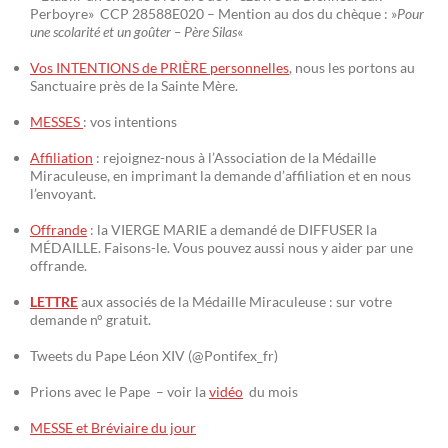
Perboyre» CCP 28588E020 – Mention au dos du chèque : »
Pour
une scolarité et un goûter – Père Silas
«
Vos INTENTIONS de PRIÈRE personnelles
, nous les portons au
Sanctuaire près de la Sainte Mère.
MESSES
: vos intentions
Affiliation
: rejoignez-nous à l’Association de la Médaille
Miraculeuse, en imprimant la demande d’affiliation et en nous
l’envoyant.
Offrande
: la VIERGE MARIE a demandé de DIFFUSER la
MÉDAILLE. Faisons-le. Vous pouvez aussi nous y aider par une
offrande.
LETTRE
aux associés de la Médaille Miraculeuse : sur votre
demande n° gratuit.
Tweets du Pape Léon XIV (@Pontifex_fr)
Prions avec le Pape – voir la
vidéo
du mois
MESSE et Bréviaire du jour