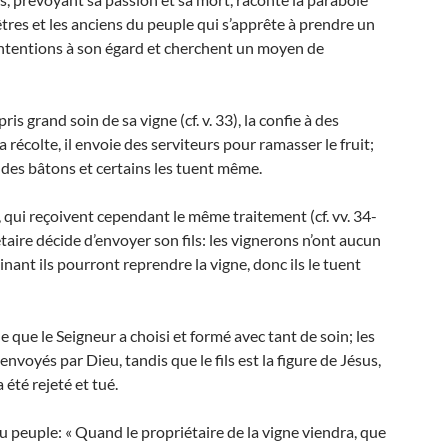
êtres et les anciens du peuple qui s’apprête à prendre un
intentions à son égard et cherchent un moyen de
ris grand soin de sa vigne (cf. v. 33), la confie à des
 récolte, il envoie des serviteurs pour ramasser le fruit;
 des bâtons et certains les tuent même.
 qui reçoivent cependant le même traitement (cf. vv. 34-
étaire décide d’envoyer son fils: les vignerons n’ont aucun
minant ils pourront reprendre la vigne, donc ils le tuent
le que le Seigneur a choisi et formé avec tant de soin; les
nvoyés par Dieu, tandis que le fils est la figure de Jésus,
 été rejeté et tué.
du peuple: « Quand le propriétaire de la vigne viendra, que