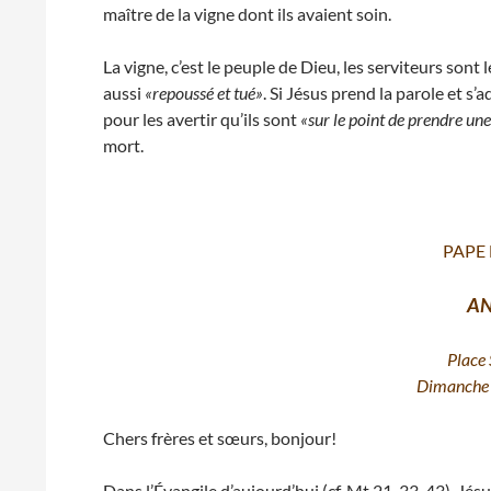
maître de la vigne dont ils avaient soin.
La vigne, c’est le peuple de Dieu, les serviteurs sont l
aussi
«repoussé et tué»
. Si Jésus prend la parole et s
pour les avertir qu’ils sont
«sur le point de prendre un
mort.
PAPE
AN
Place 
Dimanche 
Chers frères et sœurs, bonjour!
Dans l’Évangile d’aujourd’hui (cf. Mt 21, 33-43), Jés