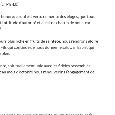
cf. Ph 4,8).
le, honoré; ce qui est vertu et mérite des éloges, que tout
 l’attitude d’autorité et aussi de chacun de nous, car
é.
rs plus riche en fruits de sainteté, nous rendrons gloire
Fils qui continue de nous donner le salut, à l’Esprit qui
 bien.
e, spirituellement unie avec les fidèles rassemblés
 et au mois d’octobre nous renouvelons l’engagement de
 Frères Tous sur la fraternité et l’amitié sociale. Je l’ai