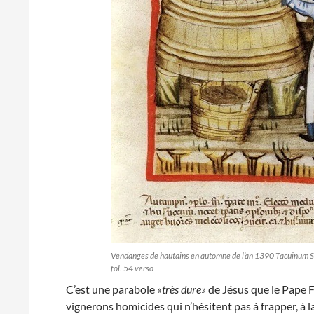
Vendanges de hautains en automne de l’an 1390 Tacuinum S
fol. 54 verso
C’est une parabole
«très dure»
de Jésus que le Pape Fr
vignerons homicides qui n’hésitent pas à frapper, à la