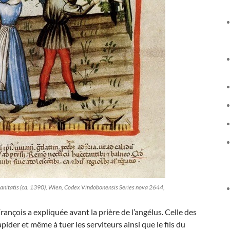
anitatis (ca. 1390), Wien, Codex Vindobonensis Series nova 2644,
ançois a expliquée avant la prière de l’angélus. Celle des
pider et même à tuer les serviteurs ainsi que le fils du