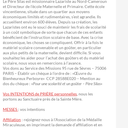
Le Père Silas est missionnaire Lazariste au Nord-Cameroun
et Directeur de l’école Maternelle et Primaire. Cette école
vincentienne, située dans un quartier aux moyens
économiques limités et rudimentaires, s’est agrandie. Ils
accueillent environ 600 élèves. Depuis sa création, les
Lazaristes ont eu le souci de maintenir les frais de scolarité
à un coût symbolique de sorte que chacun de ces enfants
bénéficient de l’instruction scolaire de base. Avec la crise
économique, les choses se compliquent. Offrir à la fois le
matériel scolaire convenable et un goûter, en particulier
aux plus petits de la maternelle, devient difficile. Si vous
souhaitez les aider pour l’achat des goûters et du matériel
scolaire, nous vous en remercions à l’avance.
Vos dons au Service des Missions 95 rue de Sèvres – 75006
PARIS – Établir un chèque à l’ordre de : «Œuvre du
Bienheureux Perboyre» CCP 28588E020 – Mention au
dos du chèque : »
Pour une scolarité et un goûter – Père Silas
«
Vos INTENTIONS de PRIÈRE personnelles
, nous les
portons au Sanctuaire près de la Sainte Mère.
MESSES
: vos intentions
Affiliation
: rejoignez-nous à l’Association de la Médaille
Miraculeuse, en imprimant la demande d’affiliation et en