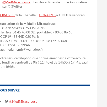
@MedMiraculeuse
: lien des articles de notre Association
sur X (Twitter)
ORAIRES
de la Chapelle –
HORAIRES
à 15h30 le vendredi.
ssociation de la Médaille Miraculeuse
5 rue de Sèvres • 75006 PARIS
 Tél. fixe 01 45 48 08 32 ; portable 07 80 08 86 63
 CCP19 458 44D 020 Paris
 IBAN : FR81 2004 1000 0119 4584 4d02 068
 BIC : PSSTFRPPPAR
 ass.medaillemir@wanadoo.fr
otre service téléphonique normalement est à votre écoute
u lundi au vendredi de 9h à 11h40 et de 14h00 à 17h45, sauf
ours fériés.
OUS SUIVRE
@MedMiraculeuse