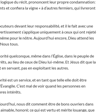
ar la logique du récit, prononcent leur propre condamnation:
s et confiera la vigne « à d’autres fermiers, qui livreront
cuteurs devant leur responsabilité, et il le fait avec une
vertissement s’applique uniquement à ceux qui ont rejeté
 même pour le nôtre. Aujourd’hui encore, Dieu attend les
. Nous tous.
orité quelconque, même dans l’Église, dans le peuple de
rêts, au lieu de ceux de Dieu lui-même. Et Jésus dit que la
st en servant, pas en exploitant les autres.
ité est un service, et en tant que telle elle doit être
 l’Évangile. C’est mal de voir quand les personnes en
res intérêts.
’aujourd’hui, nous dit comment être de bons ouvriers dans
r, aimable, honoré; ce qui est vertu et mérite louange, que