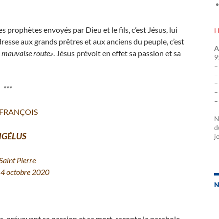
es prophètes envoyés par Dieu et le fils, c’est Jésus, lui
H
’adresse aux grands prêtres et aux anciens du peuple, c’est
A
e mauvaise route»
. Jésus prévoit en effet sa passion et sa
9
–
–
–
***
–
–
 FRANÇOIS
N
d
GÉLUS
j
Saint Pierre
4 octobre 2020
N
us, prévoyant sa passion et sa mort, raconte la parabole