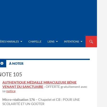
ALLER AU CON
IÈRES MARIALES
CHAPELLE
LIENS
INTENTIONS
À NOTER
NOTE 105
AUTHENTIQUE MÉDAILLE MIRACULEUSE BÉNIE
VENANT DU SANCTUAIRE
: OFFERTE gratuitement avec
sa
notice
Micro-réalisation 176
– Chapelet et CB : POUR UNE
SCOLARITÉ ET UN GOÛTER