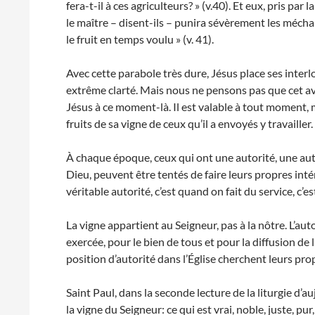
fera-t-il à ces agriculteurs? » (v.40). Et eux, pris p
le maître – disent-ils – punira sévèrement les méchant
le fruit en temps voulu » (v. 41).
Avec cette parabole très dure, Jésus place ses interlo
extrême clarté. Mais nous ne pensons pas que cet a
Jésus à ce moment-là. Il est valable à tout moment,
fruits de sa vigne de ceux qu’il a envoyés y travailler
À chaque époque, ceux qui ont une autorité, une aut
Dieu, peuvent être tentés de faire leurs propres inté
véritable autorité, c’est quand on fait du service, c’e
La vigne appartient au Seigneur, pas à la nôtre. L’autor
exercée, pour le bien de tous et pour la diffusion de
position d’autorité dans l’Église cherchent leurs prop
Saint Paul, dans la seconde lecture de la liturgie d
la vigne du Seigneur: ce qui est vrai, noble, juste, pu