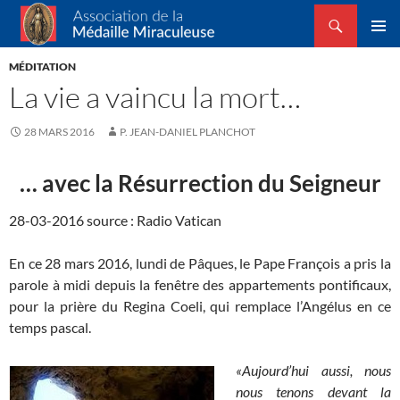
Recherche
Association de la Médaille Miraculeuse
ALLER
MENU
AU
MÉDITATION
PRINCI
CONTENU
La vie a vaincu la mort…
28 MARS 2016
P. JEAN-DANIEL PLANCHOT
… avec la Résurrection du Seigneur
28-03-2016 source : Radio Vatican
En ce 28 mars 2016, lundi de Pâques, le Pape François a pris la
parole à midi depuis la fenêtre des appartements pontificaux,
pour la prière du Regina Coeli, qui remplace l’Angélus en ce
temps pascal.
«Aujourd’hui aussi, nous
nous tenons devant la