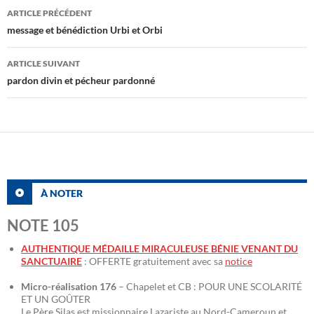
Navigation
ARTICLE PRÉCÉDENT
des
message et bénédiction Urbi et Orbi
articles
ARTICLE SUIVANT
pardon divin et pécheur pardonné
À NOTER
NOTE 105
AUTHENTIQUE MÉDAILLE MIRACULEUSE BÉNIE VENANT DU
SANCTUAIRE
: OFFERTE gratuitement avec sa
notice
Micro-réalisation 176
– Chapelet et CB : POUR UNE SCOLARITÉ
ET UN GOÛTER
Le Père Silas est missionnaire Lazariste au Nord-Cameroun et