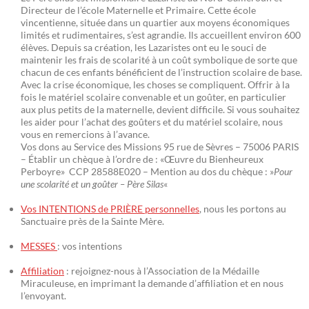
Directeur de l’école Maternelle et Primaire. Cette école
vincentienne, située dans un quartier aux moyens économiques
limités et rudimentaires, s’est agrandie. Ils accueillent environ 600
élèves. Depuis sa création, les Lazaristes ont eu le souci de
maintenir les frais de scolarité à un coût symbolique de sorte que
chacun de ces enfants bénéficient de l’instruction scolaire de base.
Avec la crise économique, les choses se compliquent. Offrir à la
fois le matériel scolaire convenable et un goûter, en particulier
aux plus petits de la maternelle, devient difficile. Si vous souhaitez
les aider pour l’achat des goûters et du matériel scolaire, nous
vous en remercions à l’avance.
Vos dons au Service des Missions 95 rue de Sèvres – 75006 PARIS
– Établir un chèque à l’ordre de : «Œuvre du Bienheureux
Perboyre» CCP 28588E020 – Mention au dos du chèque : »
Pour
une scolarité et un goûter – Père Silas
«
Vos INTENTIONS de PRIÈRE personnelles
, nous les portons au
Sanctuaire près de la Sainte Mère.
MESSES
: vos intentions
Affiliation
: rejoignez-nous à l’Association de la Médaille
Miraculeuse, en imprimant la demande d’affiliation et en nous
l’envoyant.