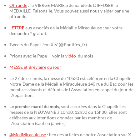
Offrande
: la VIERGE MARIE a demandé de DIFFUSER la
MÉDAILLE. Faisons-le. Vous pouvez aussi nous y aider par une
offrande.
LETTRE
aux associés de la Médaille Miraculeuse : sur votre
demande n° gratuit.
Tweets du Pape Léon XIV (@Pontifex_fr)
Prions avec le Pape – voir la
vidéo
du mois
MESSE et Bréviaire du jour
Le 27 de ce mois, la messe de 10h30 est célébrée en la Chapelle
Notre-Dame de la Médaille Miraculeuse 140 rue du Bac pour les
membres vivants et défunts de l’Association en rappel du jour de
l’Apparition.
Le premier mardi du mois
, sont assurées dans la Chapelle les
messes de la NEUVAINE à 10h30, 12h30 ou 15h30. Elles sont
célébrées aux intentions données par les membres de
l’Association (sauf en janvier)
@MedMiraculeuse
: lien des articles de notre Association sur X