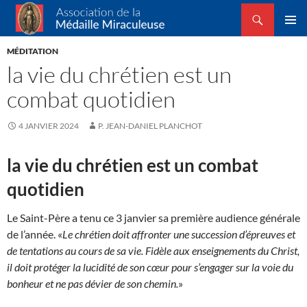
Recherche
Association de la Médaille Miraculeuse
ALLER
MENU
AU
MÉDITATION
PRINCI
CONTENU
la vie du chrétien est un
combat quotidien
4 JANVIER 2024
P. JEAN-DANIEL PLANCHOT
la vie du chrétien est un combat
quotidien
Le Saint-Père a tenu ce 3 janvier sa première audience générale
de l’année. «
Le chrétien doit affronter une succession d’épreuves et
de tentations au cours de sa vie. Fidèle aux enseignements du Christ,
il doit protéger la lucidité de son cœur pour s’engager sur la voie du
bonheur et ne pas dévier de son chemin.
»