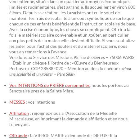
vincentienne, située dans un quartier aux moyens économiques
limités et rudimentaires, s’est agrandie. Ils accueillent environ 600
élèves. Depuis sa création, les Lazaristes ont eu le souci de
maintenir les frais de scolarité à un coût symbolique de sorte que
chacun de ces enfants bénéficient de l’instruction scolaire de base.
Avec la crise économique, les choses se compliquent. Offrir à la
fois le matériel scolaire convenable et un goûter, en particulier
aux plus petits de la maternelle, devient difficile. Si vous souhaitez
les aider pour l’achat des goûters et du matériel scolaire, nous
vous en remercions à l’avance.
Vos dons au Service des Missions 95 rue de Sèvres – 75006 PARIS
– Établir un chèque à l’ordre de : «Œuvre du Bienheureux
Perboyre» CCP 28588E020 – Mention au dos du chèque : »
Pour
une scolarité et un goûter – Père Silas
«
Vos INTENTIONS de PRIÈRE personnelles
, nous les portons au
Sanctuaire près de la Sainte Mère.
MESSES
: vos intentions
Affiliation
: rejoignez-nous à l’Association de la Médaille
Miraculeuse, en imprimant la demande d’affiliation et en nous
l’envoyant.
Offrande
: la VIERGE MARIE a demandé de DIFFUSER la