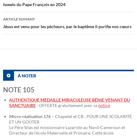
des
tweets du Pape François en 2024
articles
ARTICLE SUIVANT
Jésus est venu pour les pécheurs, par le baptême il purifie nos cœurs
À NOTER
NOTE 105
AUTHENTIQUE MÉDAILLE MIRACULEUSE BÉNIE VENANT DU
SANCTUAIRE
: OFFERTE gratuitement avec sa
notice
Micro-réalisation 176
– Chapelet et CB : POUR UNE SCOLARITÉ
ET UN GOÛTER
Le Père Silas est missionnaire Lazariste au Nord-Cameroun et
Directeur de l’école Maternelle et Primaire. Cette école