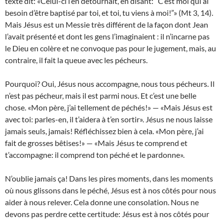
texte dit: «Celui-ci l’en détournait, en disant: “C’est moi qui ai
besoin d’être baptisé par toi, et toi, tu viens à moi!”» (Mt 3, 14).
Mais Jésus est un Messie très différent de la façon dont Jean
l’avait présenté et dont les gens l’imaginaient : il n’incarne pas
le Dieu en colère et ne convoque pas pour le jugement, mais, au
contraire, il fait la queue avec les pécheurs.
Pourquoi? Oui, Jésus nous accompagne, nous tous pécheurs. Il
n’est pas pécheur, mais il est parmi nous. Et c’est une belle
chose. «Mon père, j’ai tellement de péchés!» — «Mais Jésus est
avec toi: parles-en, il t’aidera à t’en sortir». Jésus ne nous laisse
jamais seuls, jamais! Réfléchissez bien à cela. «Mon père, j’ai
fait de grosses bêtises!» — «Mais Jésus te comprend et
t’accompagne: il comprend ton péché et le pardonne».
N’oublie jamais ça! Dans les pires moments, dans les moments
où nous glissons dans le péché, Jésus est à nos côtés pour nous
aider à nous relever. Cela donne une consolation. Nous ne
devons pas perdre cette certitude: Jésus est à nos côtés pour